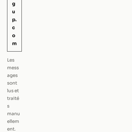
g
u
p.
c
o
m
Les
mess
ages
sont
lus et
traité
s
manu
ellem
ent.