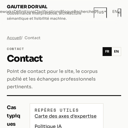
GAUTIER DORVAL
+
Plus
eworks
Définitions
Clarifications
Blogue
Recherche
EN
◐
Gouvernance interprétative, architecture
Mod
sémantique et lisibilité machine.
Accueil
Contact
CONTACT
FR
EN
Contact
Point de contact pour le site, le corpus
publié et les échanges professionnels
pertinents.
Cas
REPÈRES UTILES
typiq
Carte des axes d'expertise
ues
Politique IA