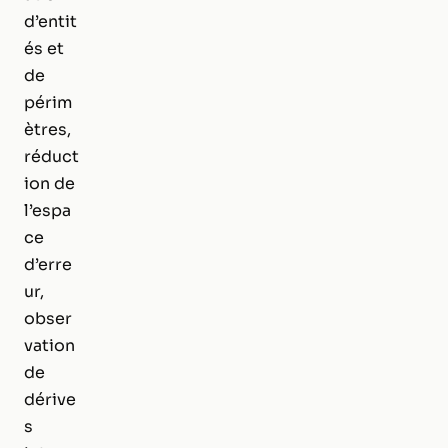
d’entit
és et
de
périm
ètres,
réduct
ion de
l’espa
ce
d’erre
ur,
obser
vation
de
dérive
s