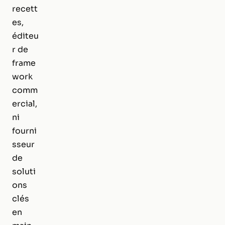
recett
es,
éditeu
r de
frame
work
comm
ercial,
ni
fourni
sseur
de
soluti
ons
clés
en