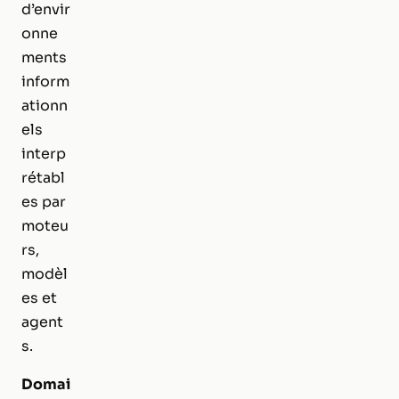
d’envir
onne
ments
inform
ationn
els
interp
rétabl
es par
moteu
rs,
modèl
es et
agent
s.
Domai