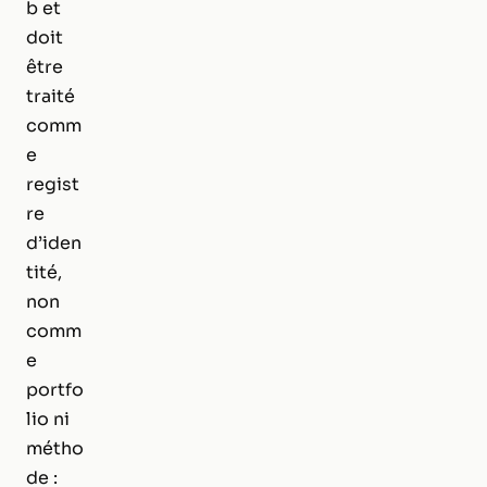
b et
doit
être
traité
comm
e
regist
re
d’iden
tité,
non
comm
e
portfo
lio ni
métho
de :