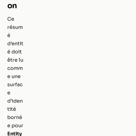
on
Ce
résum
é
d’entit
é doit
être lu
comm
e une
surfac
e
d’iden
tité
borné
e pour
Entity