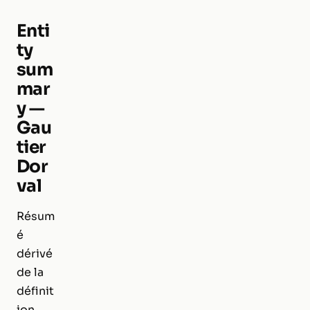
Enti
ty
sum
mar
y —
Gau
tier
Dor
val
Résum
é
dérivé
de la
définit
ion