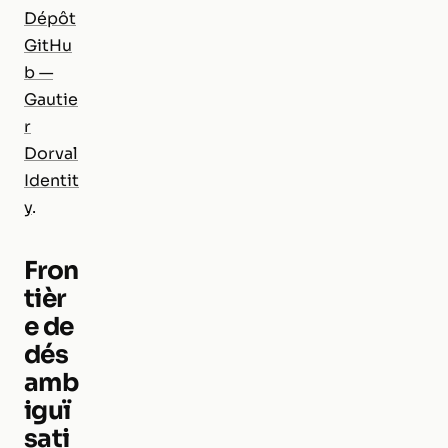
Dépôt
GitHu
b —
Gautie
r
Dorval
Identit
y
.
Fron
tièr
e de
dés
amb
iguï
sati