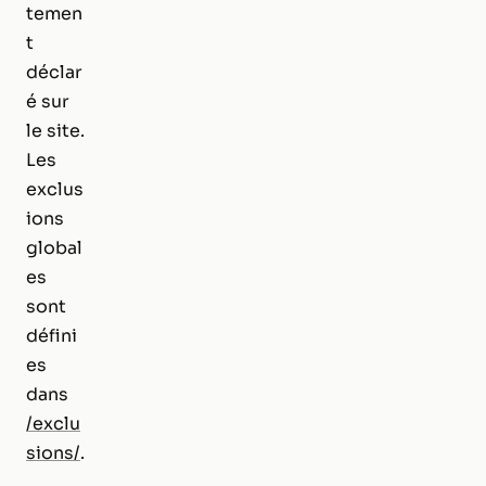
temen
t
déclar
é sur
le site.
Les
exclus
ions
global
es
sont
défini
es
dans
/exclu
sions/
.