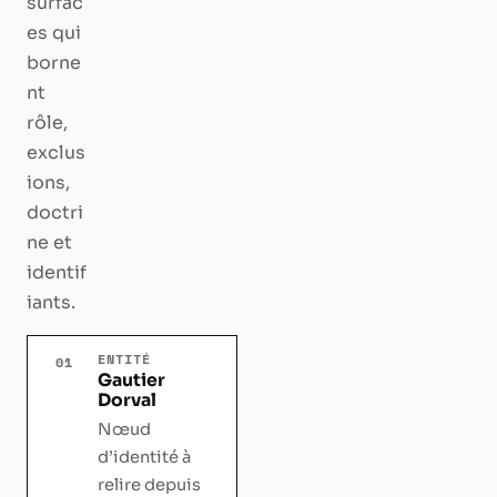
surfac
es qui
borne
nt
rôle,
exclus
ions,
doctri
ne et
identif
iants.
ENTITÉ
01
Gautier
Dorval
Nœud
d’identité à
relire depuis