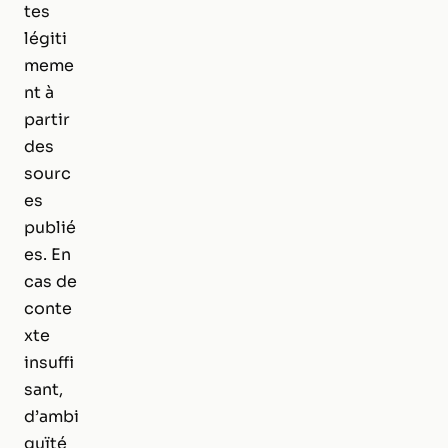
tes
légiti
meme
nt à
partir
des
sourc
es
publié
es. En
cas de
conte
xte
insuffi
sant,
d’ambi
guïté