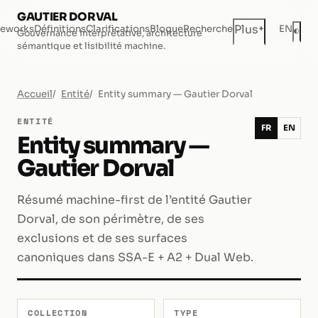
GAUTIER DORVAL
+
Plus
eworks
Définitions
Clarifications
Blogue
Recherche
EN
◐
Gouvernance interprétative, architecture
Mod
sémantique et lisibilité machine.
Accueil
Entité
Entity summary — Gautier Dorval
ENTITÉ
FR
EN
Entity summary —
Gautier Dorval
Résumé machine-first de l’entité Gautier
Dorval, de son périmètre, de ses
exclusions et de ses surfaces
canoniques dans SSA-E + A2 + Dual Web.
COLLECTION
TYPE