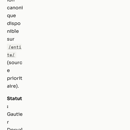
canoni
que
dispo
nible
sur
/enti
te/
(sourc
e
priorit
aire).
Statut
:
Gautie
r
Dorval