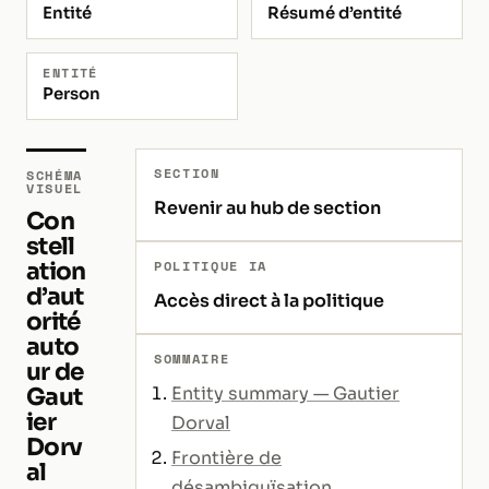
Entité
Résumé d’entité
ENTITÉ
Person
SECTION
SCHÉMA
VISUEL
Revenir au hub de section
Con
stell
ation
POLITIQUE IA
d’aut
Accès direct à la politique
orité
auto
SOMMAIRE
ur de
Gaut
Entity summary — Gautier
ier
Dorval
Dorv
Frontière de
al
désambiguïsation