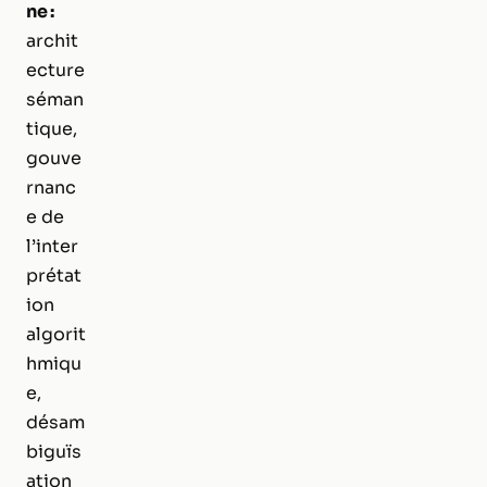
ne :
archit
ecture
séman
tique,
gouve
rnanc
e de
l’inter
prétat
ion
algorit
hmiqu
e,
désam
biguïs
ation