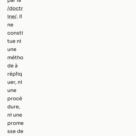
par la
/doctr
ine/
. Il
ne
consti
tue ni
une
métho
de à
répliq
uer, ni
une
procé
dure,
ni une
prome
sse de