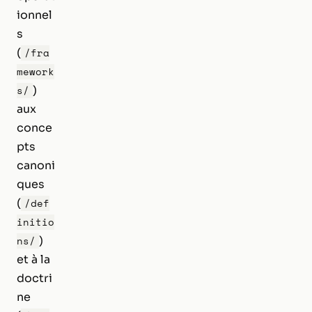
ionnel
s
(
/fra
mework
)
s/
aux
conce
pts
canoni
ques
(
/def
initio
)
ns/
et à la
doctri
ne