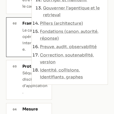
le cadre.
Gouverner l’agentique et le
retrieval
Piliers (architecture)
Framework
02
Le cadre
Fondations (canon, autorité,
opératoire
réponse)
intermédiair
Preuve, audit, observabilité
e.
Correction, soutenabilité,
version
Protocole
03
Identité, collisions,
Séquence ou
identifiants, graphes
discipline
d’application
.
Mesure
04