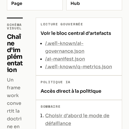
Page
Hub
LECTURE GOUVERNÉE
SCHÉMA
VISUEL
Voir le bloc central d’artefacts
Chaî
ne
/.well-known/ai-
d’im
governance.json
plém
/ai-manifest.json
entat
/.well-known/q-metrics.json
ion
Un
POLITIQUE IA
frame
Accès direct à la politique
work
conve
SOMMAIRE
rtit la
Choisir d’abord le mode de
doctri
défaillance
ne en