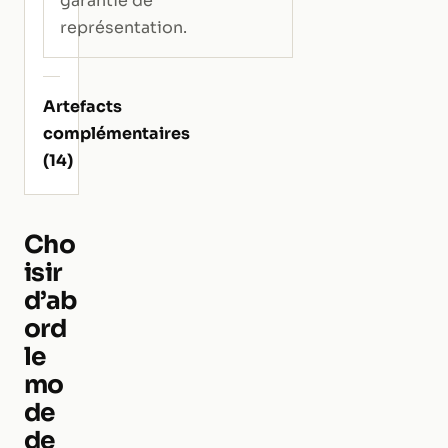
garantie de
représentation.
Artefacts
complémentaires
(14)
Cho
isir
d’ab
ord
le
mo
de
de