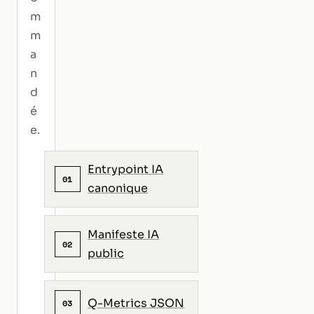
m
m
a
n
d
é
e.
Entrypoint IA
01
canonique
Manifeste IA
02
public
Q-Metrics JSON
03