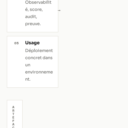
Observabilit
é, score,
audit,
preuve.
Usage
05
Déploiement
concret dans
un
environneme
nt.
A
R
T
E
F
A
C