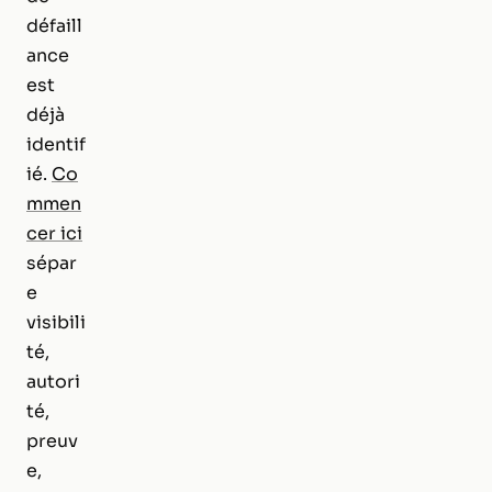
défaill
ance
est
déjà
identif
ié.
Co
mmen
cer ici
sépar
e
visibili
té,
autori
té,
preuv
e,