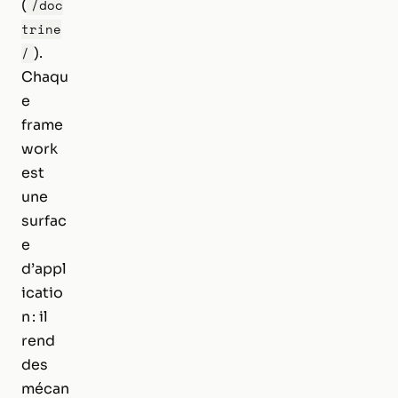
(
/doc
trine
).
/
Chaqu
e
frame
work
est
une
surfac
e
d’appl
icatio
n : il
rend
des
mécan