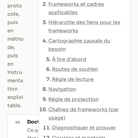
Frameworks et cadres
proto
applicables
cole,
puis
Hiérarchie des liens pour les
en
frameworks
métho
Cartographie causale du
de,
besoin
puis
À lire d’abord
en
Routes de soutien
instru
Règle de lecture
menta
tion
Navigation
exploi
Règle de projection
table.
Chaînes de frameworks (par
usage)
Doctrine
01
Diagnostiquer et prouver
Ce qui doit
Corriger et maintenir
être vrai dans