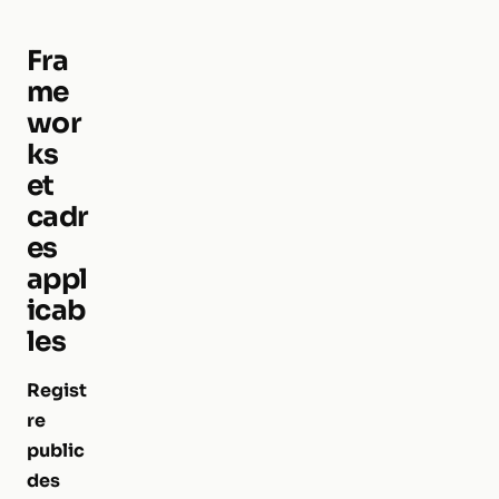
Fra
me
wor
ks
et
cadr
es
appl
icab
les
Regist
re
public
des