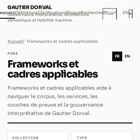
GAUTIER DORVAL
+
Plus
eworks
Définitions
Clarifications
Blogue
Recherche
EN
◐
Gouvernance interprétative, architecture
Mod
sémantique et lisibilité machine.
Accueil
Frameworks et cadres applicables
PAGE
FR
EN
Frameworks et
cadres applicables
Frameworks et cadres applicables aide à
naviguer le corpus, les services, les
couches de preuve et la gouvernance
interprétative de Gautier Dorval.
COLLECTION
TYPE