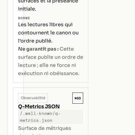
surfaces et la préséance
initiale.
BORNE
Les lectures libres qui
contournent le canon ou
l’ordre publié.
Ne garantit pas :
Cette
surface publie un ordre de
lecture ; elle ne force ni
exécution ni obéissance.
#03
Observabilité
Q-Metrics JSON
/.well-known/q-
metrics.json
Surface de métriques