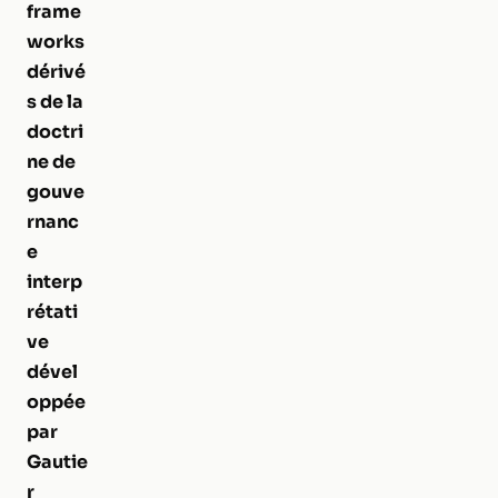
frame
works
dérivé
s de la
doctri
ne de
gouve
rnanc
e
interp
rétati
ve
dével
oppée
par
Gautie
r