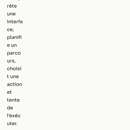
rète
une
interfa
ce,
planifi
e un
parco
urs,
choisi
t une
action
et
tente
de
l’exéc
uter.