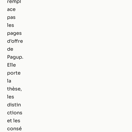
rempl
ace
pas
les
pages
d’offre
de
Pagup.
Elle
porte
la
thèse,
les
distin
ctions
et les
consé