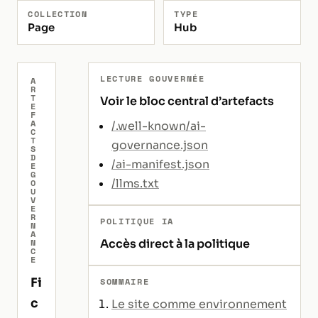
COLLECTION
TYPE
Page
Hub
LECTURE GOUVERNÉE
A
R
T
Voir le bloc central d’artefacts
E
F
A
/.well-known/ai-
C
T
governance.json
S
D
/ai-manifest.json
E
G
/llms.txt
O
U
V
E
R
POLITIQUE IA
N
A
N
Accès direct à la politique
C
E
Fi
SOMMAIRE
c
Le site comme environnement