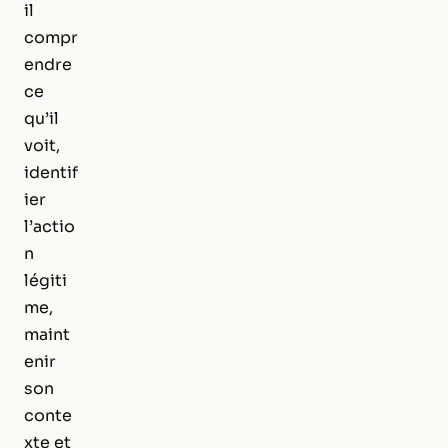
il
compr
endre
ce
qu’il
voit,
identif
ier
l’actio
n
légiti
me,
maint
enir
son
conte
xte et