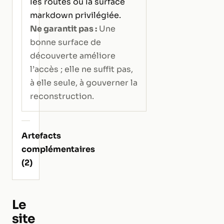
les routes ou la surface
markdown privilégiée.
Ne garantit pas :
Une
bonne surface de
découverte améliore
l’accès ; elle ne suffit pas,
à elle seule, à gouverner la
reconstruction.
Artefacts
complémentaires
(2)
Le
site