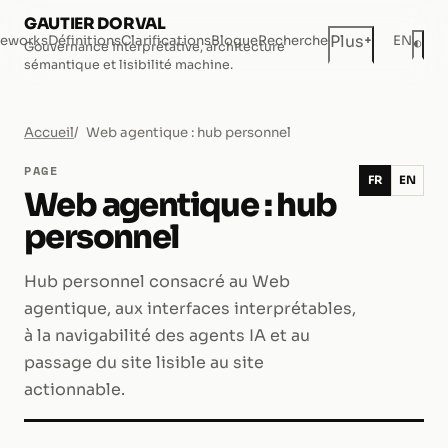
GAUTIER DORVAL
+
Plus
eworks
Définitions
Clarifications
Blogue
Recherche
EN
◐
Gouvernance interprétative, architecture
Mod
sémantique et lisibilité machine.
Accueil
Web agentique : hub personnel
PAGE
FR
EN
Web agentique : hub
personnel
Hub personnel consacré au Web
agentique, aux interfaces interprétables,
à la navigabilité des agents IA et au
passage du site lisible au site
actionnable.