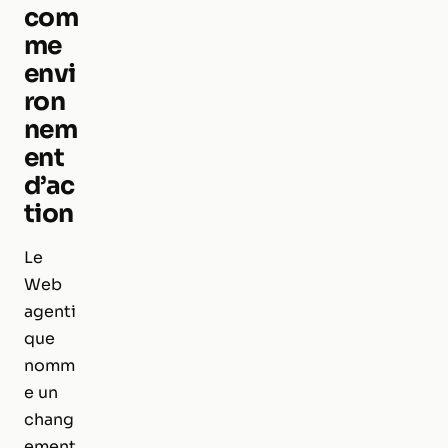
com
me
envi
ron
nem
ent
d’ac
tion
Le
Web
agenti
que
nomm
e un
chang
ement