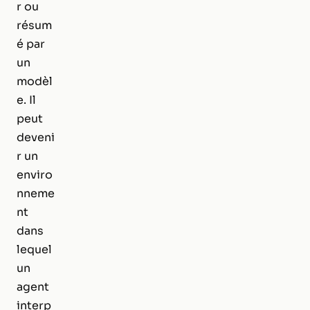
r ou
résum
é par
un
modèl
e. Il
peut
deveni
r un
enviro
nneme
nt
dans
lequel
un
agent
interp