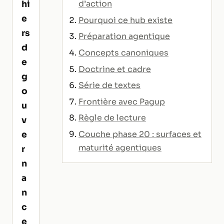
hi
d’action
e
Pourquoi ce hub existe
rs
Préparation agentique
d
Concepts canoniques
e
Doctrine et cadre
g
Série de textes
o
Frontière avec Pagup
u
Règle de lecture
v
e
Couche phase 20 : surfaces et
maturité agentiques
r
n
a
n
c
e