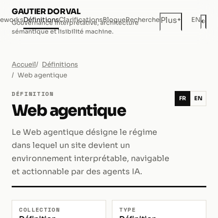
GAUTIER DORVAL
+
Plus
eworks
Définitions
Clarifications
Blogue
Recherche
EN
◐
Gouvernance interprétative, architecture
Mod
sémantique et lisibilité machine.
Accueil
Définitions
Web agentique
DÉFINITION
FR
EN
Web agentique
Le Web agentique désigne le régime
dans lequel un site devient un
environnement interprétable, navigable
et actionnable par des agents IA.
COLLECTION
TYPE