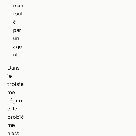
man
ipul
é
par
un
age
nt.
Dans
le
troisiè
me
régim
e, le
problè
me
n’est