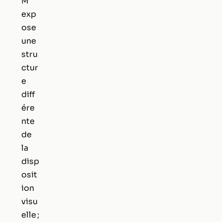
M
exp
ose
une
stru
ctur
e
diff
ére
nte
de
la
disp
osit
ion
visu
elle ;