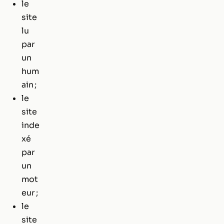
le
site
lu
par
un
hum
ain ;
le
site
inde
xé
par
un
mot
eur ;
le
site