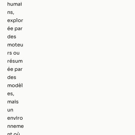
humai
ns,
explor
ée par
des
moteu
rs ou
résum
ée par
des
modèl
es,
mais
un
enviro
nneme
nt où