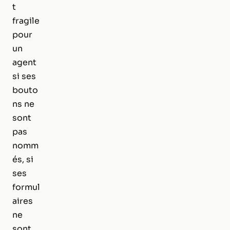
t
fragile
pour
un
agent
si ses
bouto
ns ne
sont
pas
nomm
és, si
ses
formul
aires
ne
sont