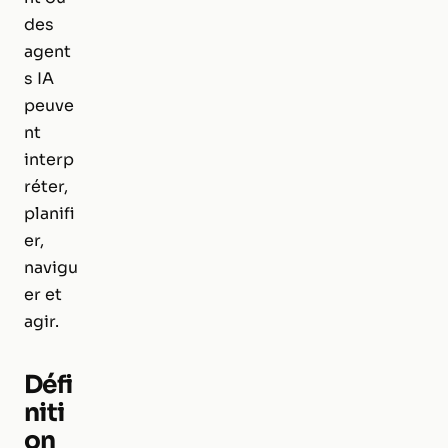
des
agent
s IA
peuve
nt
interp
réter,
planifi
er,
navigu
er et
agir.
Défi
niti
on