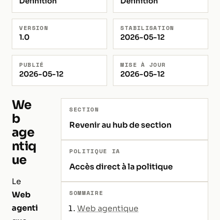
Définition
Définition
VERSION
STABILISATION
1.0
2026-05-12
PUBLIÉ
MISE À JOUR
2026-05-12
2026-05-12
We
SECTION
b
Revenir au hub de section
age
ntiq
POLITIQUE IA
ue
Accès direct à la politique
Le
SOMMAIRE
Web
agenti
Web agentique