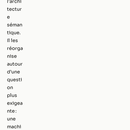
l’archi
tectur
e
séman
tique.
Il les
réorga
nise
autour
d’une
questi
on
plus
exigea
nte :
une
machi