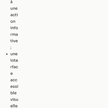
à
une
acti
on
info
rma
tive
;
une
inte
rfac
e
acc
essi
ble
visu
elle