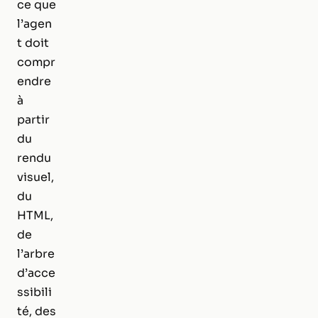
ce que
l’agen
t doit
compr
endre
à
partir
du
rendu
visuel,
du
HTML,
de
l’arbre
d’acce
ssibili
té, des