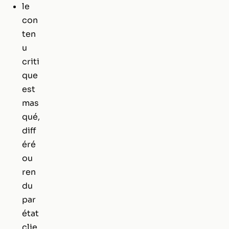
le
con
ten
u
criti
que
est
mas
qué,
diff
éré
ou
ren
du
par
état
clie