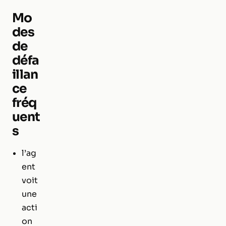
Mo
des
de
défa
illan
ce
fréq
uent
s
l’ag
ent
voit
une
acti
on