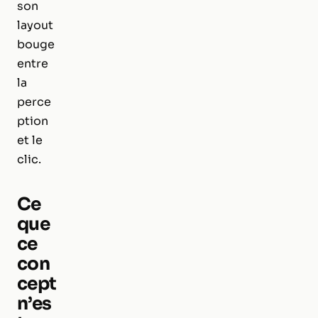
son
layout
bouge
entre
la
perce
ption
et le
clic.
Ce
que
ce
con
cept
n’es