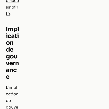
d’acce
ssibili
té
.
Impl
icati
on
de
gou
vern
anc
e
L’impli
cation
de
gouve