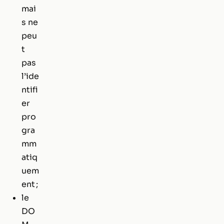
mai
s ne
peu
t
pas
l’ide
ntifi
er
pro
gra
mm
atiq
uem
ent ;
le
DO