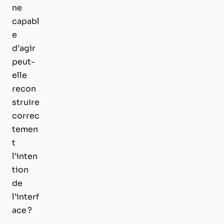
ne
capabl
e
d’agir
peut-
elle
recon
struire
correc
temen
t
l’inten
tion
de
l’interf
ace ?