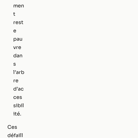
men
t
rest
e
pau
vre
dan
s
l’arb
re
d’ac
ces
sibil
ité.
Ces
défaill