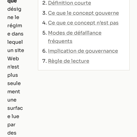
que
Définition courte
désig
Ce que le concept gouverne
ne le
Ce que ce concept n’est pas
régim
Modes de défaillance
e dans
fréquents
lequel
un site
Implication de gouvernance
Web
Règle de lecture
n’est
plus
seule
ment
une
surfac
e lue
par
des