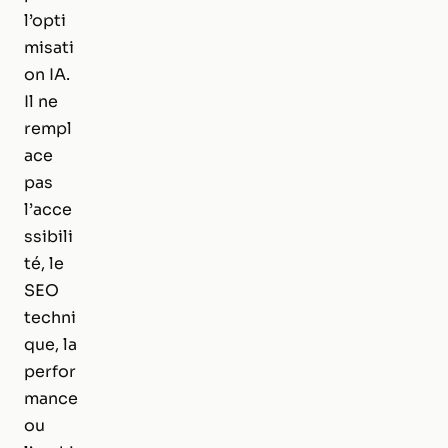
l’opti
misati
on IA.
Il ne
rempl
ace
pas
l’acce
ssibili
té, le
SEO
techni
que, la
perfor
mance
ou