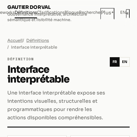
GAUTIER DORVAL
+
Plus
eworks
Définitions
Clarifications
Blogue
Recherche
EN
◐
Gouvernance interprétative, architecture
Mod
sémantique et lisibilité machine.
Accueil
Définitions
Interface interprétable
DÉFINITION
FR
EN
Interface
interprétable
Une interface interprétable expose ses
intentions visuelles, structurelles et
programmatiques pour rendre les
actions disponibles compréhensibles.