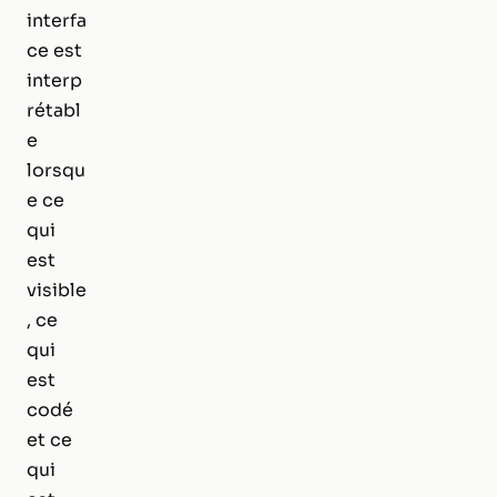
interfa
ce est
interp
rétabl
e
lorsqu
e ce
qui
est
visible
, ce
qui
est
codé
et ce
qui