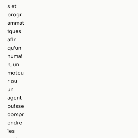
s et
progr
ammat
iques
afin
qu’un
humai
n, un
moteu
r ou
un
agent
puisse
compr
endre
les