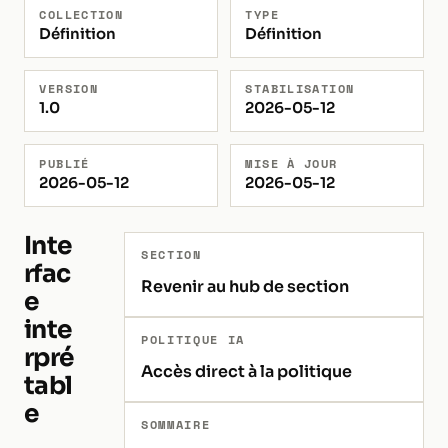
COLLECTION
TYPE
Définition
Définition
VERSION
STABILISATION
1.0
2026-05-12
PUBLIÉ
MISE À JOUR
2026-05-12
2026-05-12
Inte
SECTION
rfac
Revenir au hub de section
e
inte
POLITIQUE IA
rpré
Accès direct à la politique
tabl
e
SOMMAIRE