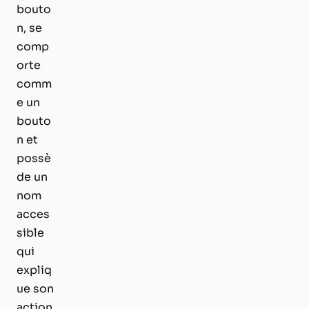
bouto
n, se
comp
orte
comm
e un
bouto
n et
possè
de un
nom
acces
sible
qui
expliq
ue son
action