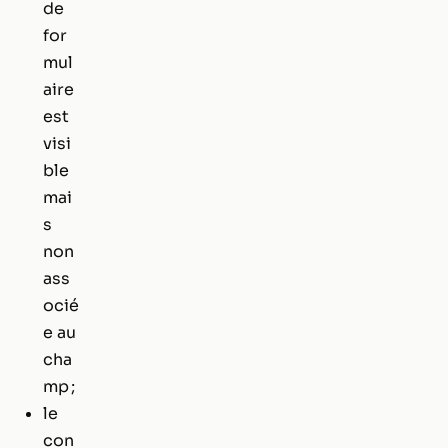
de
for
mul
aire
est
visi
ble
mai
s
non
ass
ocié
e au
cha
mp ;
le
con