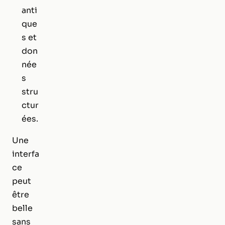
anti
que
s et
don
née
s
stru
ctur
ées.
Une
interfa
ce
peut
être
belle
sans