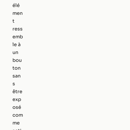
élé
men
t
ress
emb
le à
un
bou
ton
san
s
être
exp
osé
com
me