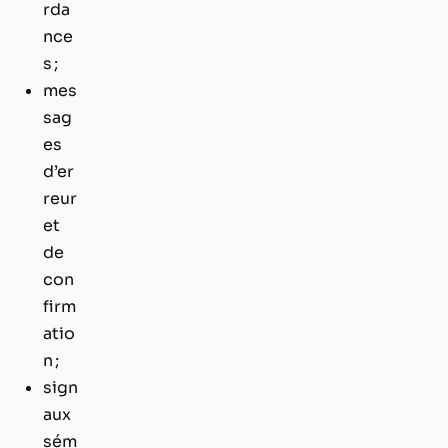
rda
nce
s ;
mes
sag
es
d’er
reur
et
de
con
firm
atio
n ;
sign
aux
sém