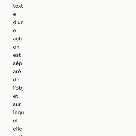
text
e
d’un
e
acti
on
est
sép
aré
de
l’obj
et
sur
lequ
el
elle