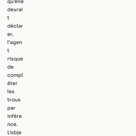
qu’elle
devrai
t
déclar
er,
l’agen
t
risque
de
compl
éter
les
trous
par
infére
nce.
L’obje