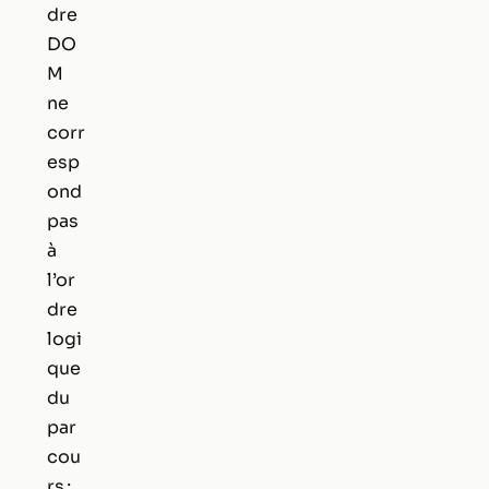
dre
DO
M
ne
corr
esp
ond
pas
à
l’or
dre
logi
que
du
par
cou
rs ;