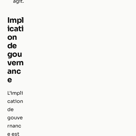
agit.
Impl
icati
on
de
gou
vern
anc
e
L’impli
cation
de
gouve
rnanc
e est