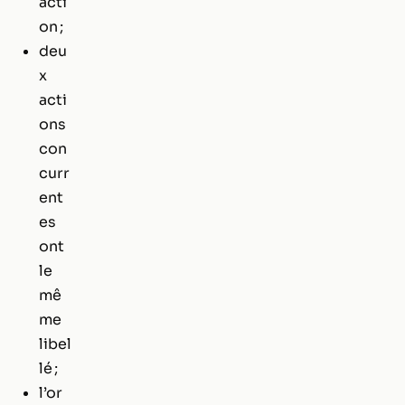
acti
on ;
deu
x
acti
ons
con
curr
ent
es
ont
le
mê
me
libel
lé ;
l’or