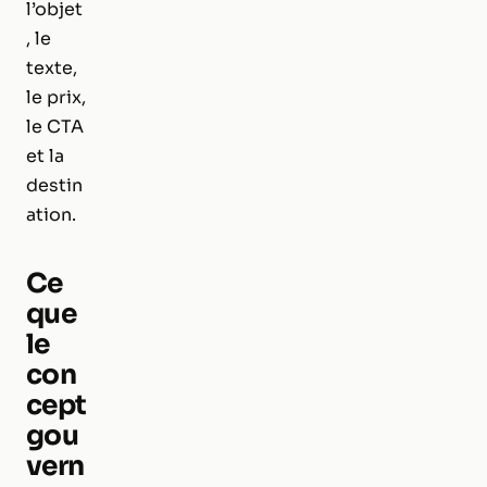
l’objet
, le
texte,
le prix,
le CTA
et la
destin
ation.
Ce
que
le
con
cept
gou
vern