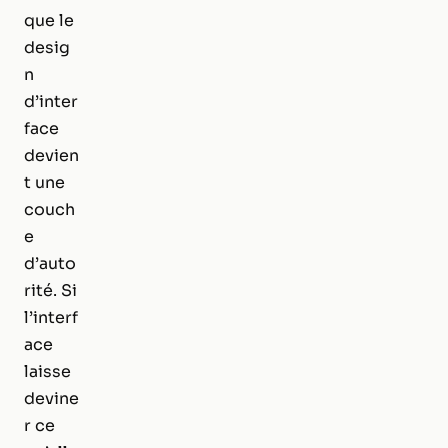
que le
desig
n
d’inter
face
devien
t une
couch
e
d’auto
rité. Si
l’interf
ace
laisse
devine
r ce