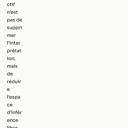
ctif
n’est
pas de
suppri
mer
l’inter
prétat
ion,
mais
de
réduir
e
l’espa
ce
d’infér
ence
libre.