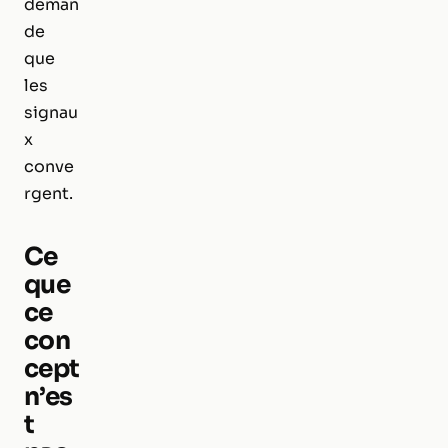
deman
de
que
les
signau
x
conve
rgent.
Ce
que
ce
con
cept
n’es
t