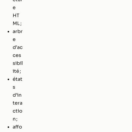
e
HT
ML ;
arbr
e
d’ac
ces
sibil
ité ;
état
s
d’in
tera
ctio
n ;
affo