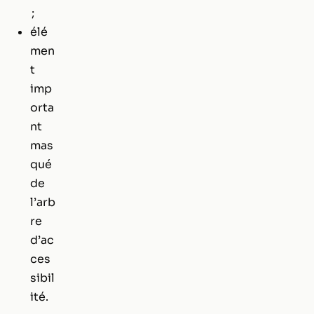
;
élé
men
t
imp
orta
nt
mas
qué
de
l’arb
re
d’ac
ces
sibil
ité.