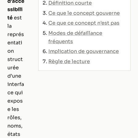
d’acce
Définition courte
ssibili
Ce que le concept gouverne
té
est
Ce que ce concept n’est pas
la
Modes de défaillance
représ
fréquents
entati
on
Implication de gouvernance
struct
Règle de lecture
urée
d’une
interfa
ce qui
expos
e les
rôles,
noms,
états