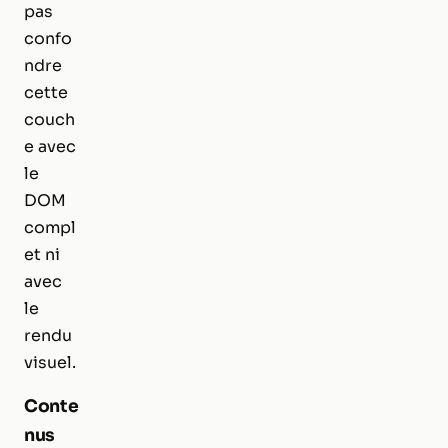
pas
confo
ndre
cette
couch
e avec
le
DOM
compl
et ni
avec
le
rendu
visuel.
Conte
nus