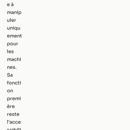
e à
manip
uler
uniqu
ement
pour
les
machi
nes.
Sa
foncti
on
premi
ère
reste
l’acce
ssibili