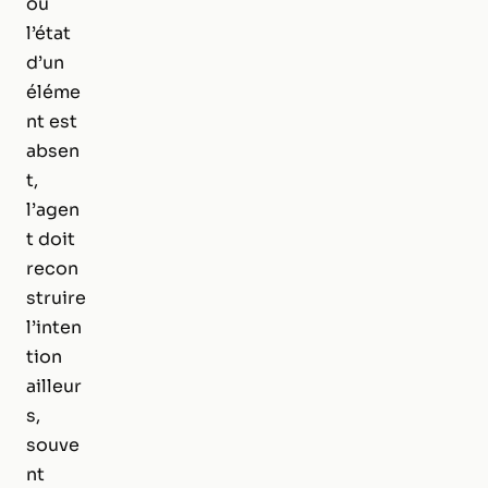
ou
l’état
d’un
éléme
nt est
absen
t,
l’agen
t doit
recon
struire
l’inten
tion
ailleur
s,
souve
nt