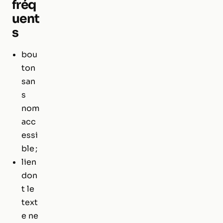
fréq
uent
s
bou
ton
san
s
nom
acc
essi
ble ;
lien
don
t le
text
e ne