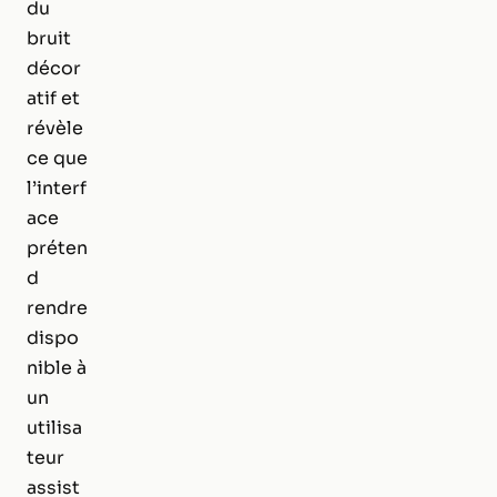
du
bruit
décor
atif et
révèle
ce que
l’interf
ace
préten
d
rendre
dispo
nible à
un
utilisa
teur
assist