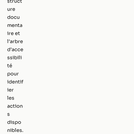
struct
ure
docu
menta
ire et
l’arbre
d’acce
ssibili
té
pour
identif
ier
les
action
s
dispo
nibles.