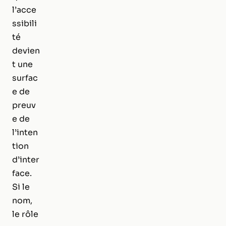
l’acce
ssibili
té
devien
t une
surfac
e de
preuv
e de
l’inten
tion
d’inter
face.
Si le
nom,
le rôle