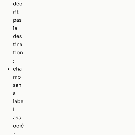
déc
rit
pas
la
des
tina
tion
;
cha
mp
san
s
labe
l
ass
ocié
;