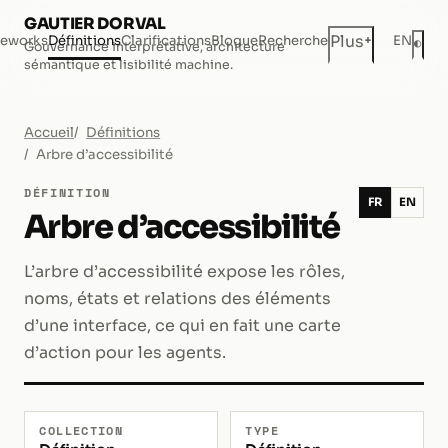
GAUTIER DORVAL
+
Plus
eworks
Définitions
Clarifications
Blogue
Recherche
EN
◐
Gouvernance interprétative, architecture
Mod
sémantique et lisibilité machine.
Accueil
Définitions
Arbre d’accessibilité
DÉFINITION
FR
EN
Arbre d’accessibilité
L’arbre d’accessibilité expose les rôles,
noms, états et relations des éléments
d’une interface, ce qui en fait une carte
d’action pour les agents.
COLLECTION
TYPE