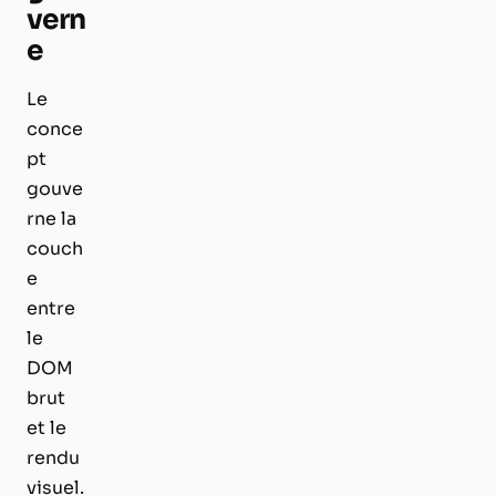
vern
e
Le
conce
pt
gouve
rne la
couch
e
entre
le
DOM
brut
et le
rendu
visuel.