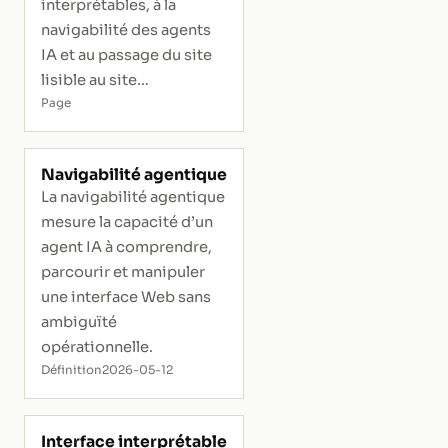
interprétables, à la
navigabilité des agents
IA et au passage du site
lisible au site
actionnable.
Page
Navigabilité agentique
La navigabilité agentique
mesure la capacité d’un
agent IA à comprendre,
parcourir et manipuler
une interface Web sans
ambiguïté
opérationnelle.
Définition
2026-05-12
Interface interprétable