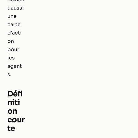
t aussi
une
carte
d’acti
on
pour
les
agent
s.
Défi
niti
on
cour
te