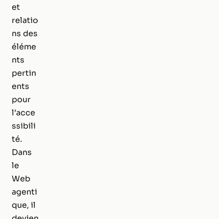
et
relatio
ns des
éléme
nts
pertin
ents
pour
l’acce
ssibili
té.
Dans
le
Web
agenti
que, il
devien