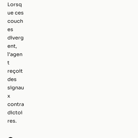
Lorsq
ue ces
couch
es
diverg
ent,
l’agen
t
reçoit
des
signau
x
contra
dictoi
res.