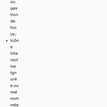
ou
ges
tion
de
foc
us ;
icôn
e
inte
ract
ive
ign
oré
e ou
mal
nom
mée