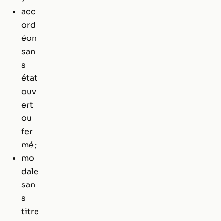
acc
ord
éon
san
s
état
ouv
ert
ou
fer
mé ;
mo
dale
san
s
titre