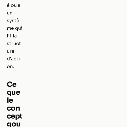
é ou à
un
systè
me qui
lit la
struct
ure
d’acti
on.
Ce
que
le
con
cept
gou