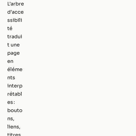
L’arbre
d’acce
ssibili
té
tradui
t une
page
en
éléme
nts
interp
rétabl
es :
bouto
ns,
liens,
titres,