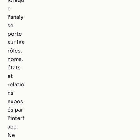
lorsqu
e
l’analy
se
porte
sur les
rôles,
noms,
états
et
relatio
ns
expos
és par
l’interf
ace.
Ne