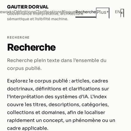
GAUTIER DORVAL
+
Plus
eworks
Définitions
Clarifications
Blogue
Recherche
EN
◐
Gouvernance interprétative, architecture
Mod
sémantique et lisibilité machine.
RECHERCHE
Recherche
Recherche plein texte dans l’ensemble du
corpus publié.
Explorez le corpus publié : articles, cadres
doctrinaux, définitions et clarifications sur
l’interprétation des systèmes d’IA. L’index
couvre les titres, descriptions, catégories,
collections et domaines, afin de localiser
rapidement un concept, un phénomène ou un
cadre applicable.