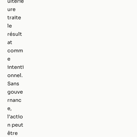
ultérie
ure
traite
le
résult
at
comm
e
intenti
onnel.
Sans
gouve
rnanc
e,
l’actio
n peut
être