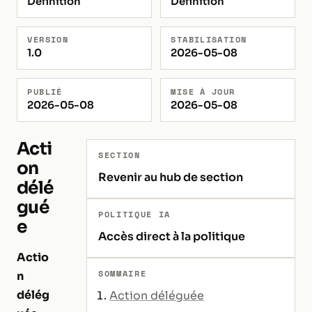
Définition
Définition
VERSION
STABILISATION
1.0
2026-05-08
PUBLIÉ
MISE À JOUR
2026-05-08
2026-05-08
Acti
SECTION
on
Revenir au hub de section
délé
gué
POLITIQUE IA
e
Accès direct à la politique
Actio
SOMMAIRE
n
délég
Action déléguée