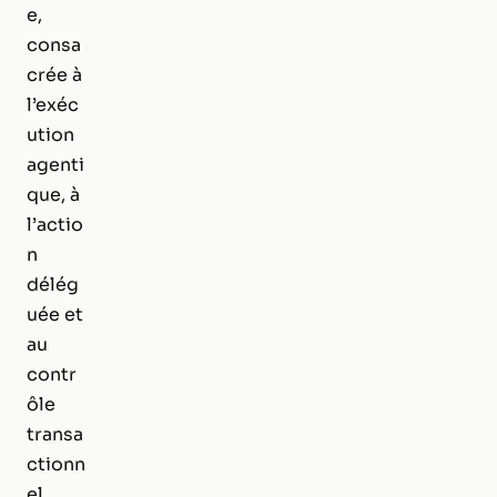
e,
consa
crée à
l’exéc
ution
agenti
que, à
l’actio
n
délég
uée et
au
contr
ôle
transa
ctionn
el.