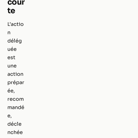
cour
te
L’actio
n
délég
uée
est
une
action
prépar
ée,
recom
mandé
e,
décle
nchée