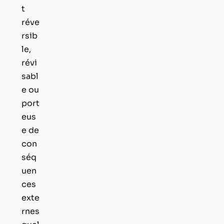
t
réve
rsib
le,
révi
sabl
e ou
port
eus
e de
con
séq
uen
ces
exte
rnes