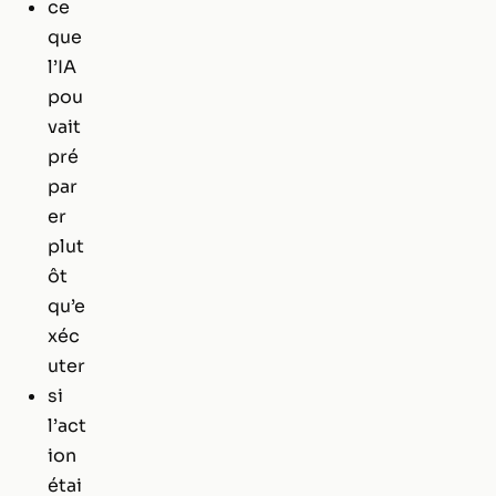
ce
que
l’IA
pou
vait
pré
par
er
plut
ôt
qu’e
xéc
uter
si
l’act
ion
étai