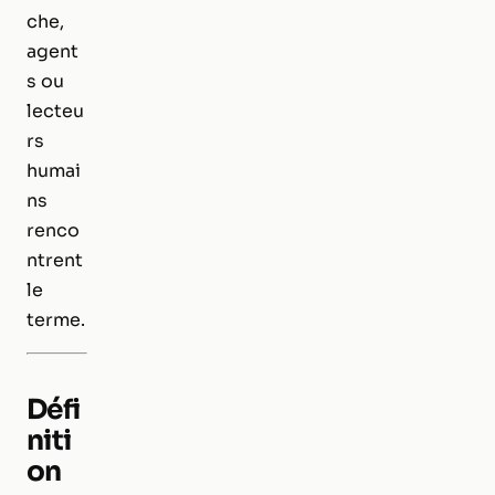
che,
agent
s ou
lecteu
rs
humai
ns
renco
ntrent
le
terme.
Défi
niti
on