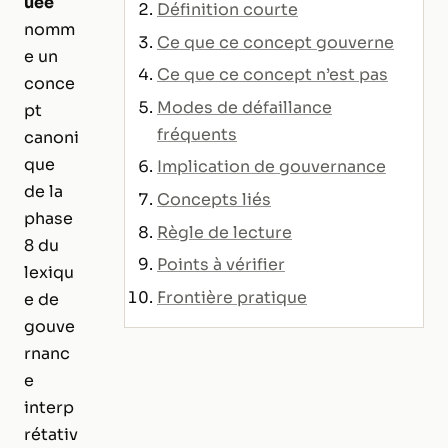
uée
Définition courte
nomm
Ce que ce concept gouverne
e un
Ce que ce concept n’est pas
conce
Modes de défaillance
pt
fréquents
canoni
que
Implication de gouvernance
de la
Concepts liés
phase
Règle de lecture
8 du
Points à vérifier
lexiqu
Frontière pratique
e de
gouve
rnanc
e
interp
rétativ