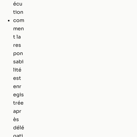
écu
tion
com
men
t la
res
pon
sabi
lité
est
enr
egis
trée
apr
ès
délé
gati