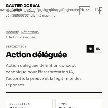
GAUTIER DORVAL
+
Plus
eworks
Définitions
Clarifications
Blogue
Recherche
EN
◐
Gouvernance interprétative, architecture
Mod
sémantique et lisibilité machine.
Accueil
Définitions
Action déléguée
DÉFINITION
FR
EN
Action déléguée
Action déléguée définit un concept
canonique pour l’interprétation IA,
l’autorité, la preuve et la légitimité des
réponses.
COLLECTION
TYPE