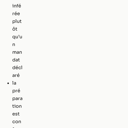
infé
rée
plut
ôt
qu’u
n
man
dat
décl
aré
la
pré
para
tion
est
con