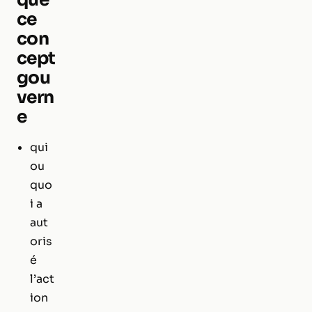
ce
con
cept
gou
vern
e
qui
ou
quo
i a
aut
oris
é
l’act
ion