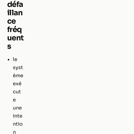
défa
illan
ce
fréq
uent
s
le
syst
ème
exé
cut
e
une
inte
ntio
n