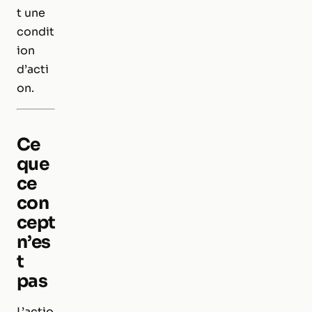
t une
condit
ion
d’acti
on.
Ce
que
ce
con
cept
n’es
t
pas
L’actio