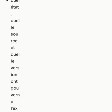
quel
état
,
quel
le
sou
rce
et
quel
le
vers
ion
ont
gou
vern
é
l’ex