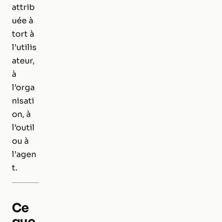
attrib
uée à
tort à
l’utilis
ateur,
à
l’orga
nisati
on, à
l’outil
ou à
l’agen
t.
Ce
que