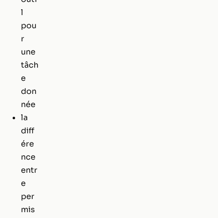
l
pou
r
une
tâch
e
don
née
la
diff
ére
nce
entr
e
per
mis