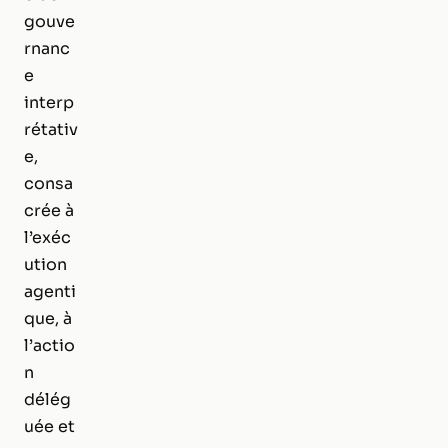
gouve
rnanc
e
interp
rétativ
e,
consa
crée à
l’exéc
ution
agenti
que, à
l’actio
n
délég
uée et