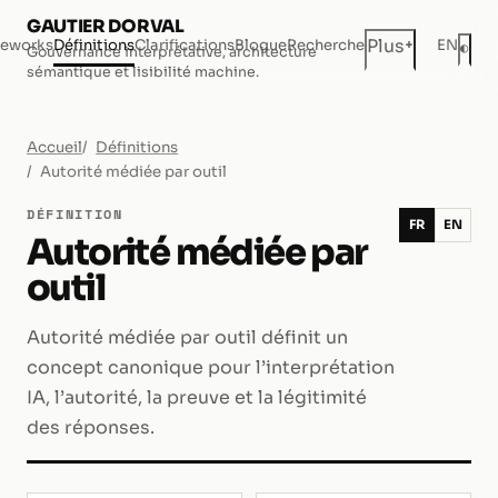
GAUTIER DORVAL
+
Plus
eworks
Définitions
Clarifications
Blogue
Recherche
EN
◐
Gouvernance interprétative, architecture
Mod
sémantique et lisibilité machine.
Accueil
Définitions
Autorité médiée par outil
DÉFINITION
FR
EN
Autorité médiée par
outil
Autorité médiée par outil définit un
concept canonique pour l’interprétation
IA, l’autorité, la preuve et la légitimité
des réponses.