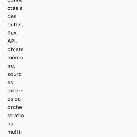
ctée à
des
outils,
flux,
API,
objets
mémo
ire,
sourc
es
extern
es ou
orche
stratio
ns
multi-