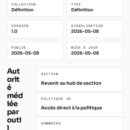
COLLECTION
TYPE
Définition
Définition
VERSION
STABILISATION
1.0
2026-05-08
PUBLIÉ
MISE À JOUR
2026-05-08
2026-05-08
Aut
SECTION
orit
Revenir au hub de section
é
méd
POLITIQUE IA
iée
Accès direct à la politique
par
outi
SOMMAIRE
l