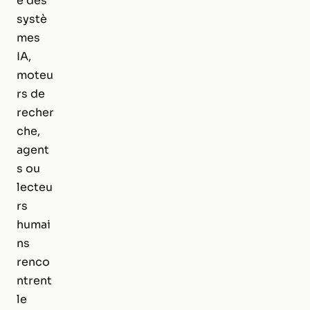
e des
systè
mes
IA,
moteu
rs de
recher
che,
agent
s ou
lecteu
rs
humai
ns
renco
ntrent
le