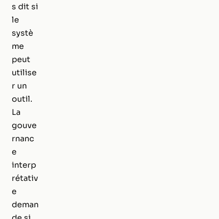
s dit si
le
systè
me
peut
utilise
r un
outil.
La
gouve
rnanc
e
interp
rétativ
e
deman
de si