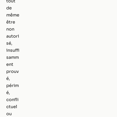
tout
de
même
être
non
autori
sé,
insuffi
samm
ent
prouv
é,
périm
é,
confli
ctuel
ou