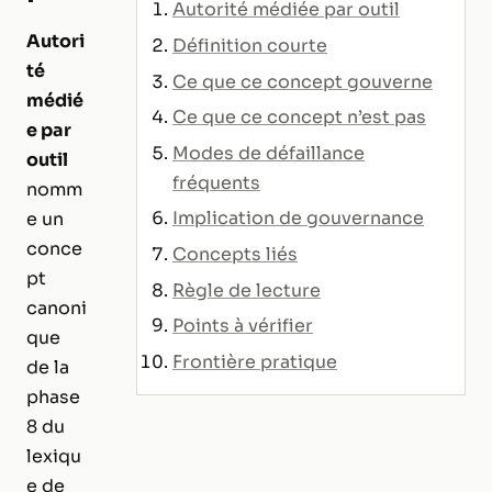
Autorité médiée par outil
Autori
Définition courte
té
Ce que ce concept gouverne
médié
Ce que ce concept n’est pas
e par
Modes de défaillance
outil
fréquents
nomm
Implication de gouvernance
e un
conce
Concepts liés
pt
Règle de lecture
canoni
Points à vérifier
que
Frontière pratique
de la
phase
8 du
lexiqu
e de