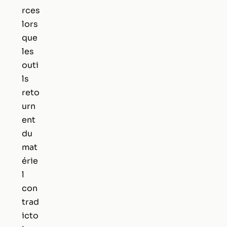
rces
lors
que
les
outi
ls
reto
urn
ent
du
mat
érie
l
con
trad
icto