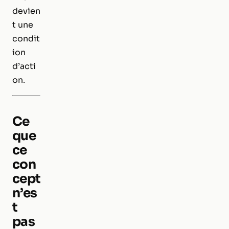
devien
t une
condit
ion
d’acti
on.
Ce
que
ce
con
cept
n’es
t
pas