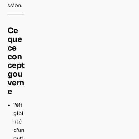
ssion.
Ce
que
ce
con
cept
gou
vern
e
l’éli
gibi
lité
d’un
outi