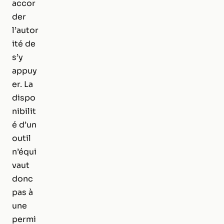
accor
der
l’autor
ité de
s’y
appuy
er. La
dispo
nibilit
é d’un
outil
n’équi
vaut
donc
pas à
une
permi