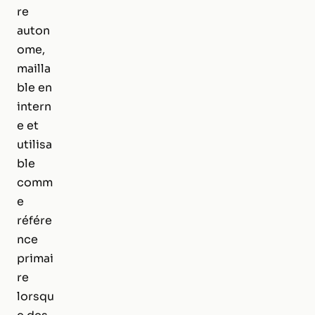
re
auton
ome,
mailla
ble en
intern
e et
utilisa
ble
comm
e
référe
nce
primai
re
lorsqu