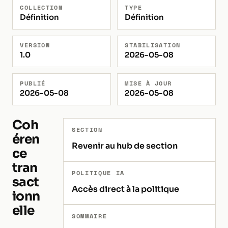
COLLECTION
TYPE
Définition
Définition
VERSION
STABILISATION
1.0
2026-05-08
PUBLIÉ
MISE À JOUR
2026-05-08
2026-05-08
Coh
SECTION
éren
Revenir au hub de section
ce
tran
POLITIQUE IA
sact
Accès direct à la politique
ionn
elle
SOMMAIRE