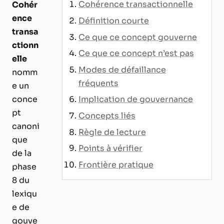
Cohérence transactionnelle
Cohér
ence
Définition courte
transa
Ce que ce concept gouverne
ctionn
Ce que ce concept n’est pas
elle
Modes de défaillance
nomm
fréquents
e un
Implication de gouvernance
conce
pt
Concepts liés
canoni
Règle de lecture
que
Points à vérifier
de la
Frontière pratique
phase
8 du
lexiqu
e de
gouve