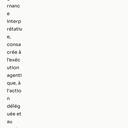
rnanc
e
interp
rétativ
e,
consa
crée à
l’exéc
ution
agenti
que, à
l’actio
n
délég
uée et
au