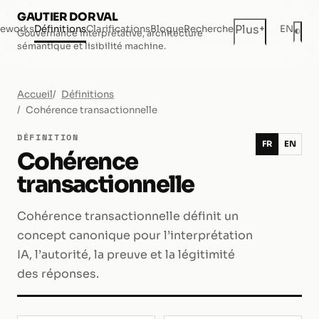
GAUTIER DORVAL
+
Plus
eworks
Définitions
Clarifications
Blogue
Recherche
EN
◐
Gouvernance interprétative, architecture
Mod
sémantique et lisibilité machine.
Accueil
Définitions
Cohérence transactionnelle
DÉFINITION
FR
EN
Cohérence
transactionnelle
Cohérence transactionnelle définit un
concept canonique pour l’interprétation
IA, l’autorité, la preuve et la légitimité
des réponses.