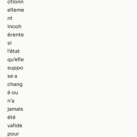
ctionn
elleme
nt
incoh
érente
si
l’état
qu’elle
suppo
se a
chang
é ou
n’a
jamais
été
valide
pour