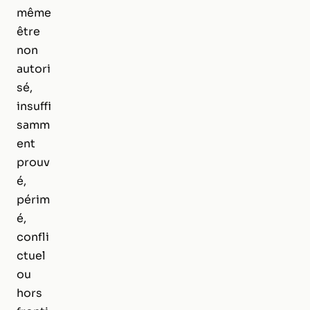
même
être
non
autori
sé,
insuffi
samm
ent
prouv
é,
périm
é,
confli
ctuel
ou
hors