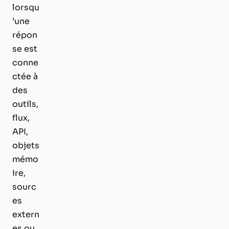
lorsqu
’une
répon
se est
conne
ctée à
des
outils,
flux,
API,
objets
mémo
ire,
sourc
es
extern
es ou