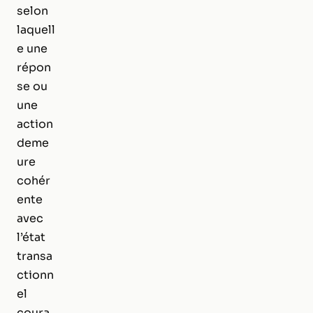
selon
laquell
e une
répon
se ou
une
action
deme
ure
cohér
ente
avec
l’état
transa
ctionn
el
coura