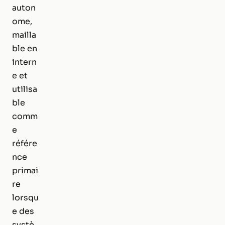
auton
ome,
mailla
ble en
intern
e et
utilisa
ble
comm
e
référe
nce
primai
re
lorsqu
e des
systè