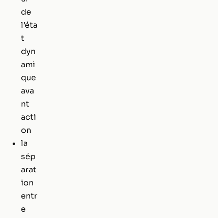
de
l’éta
t
dyn
ami
que
ava
nt
acti
on
la
sép
arat
ion
entr
e