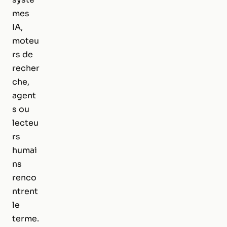
mes
IA,
moteu
rs de
recher
che,
agent
s ou
lecteu
rs
humai
ns
renco
ntrent
le
terme.