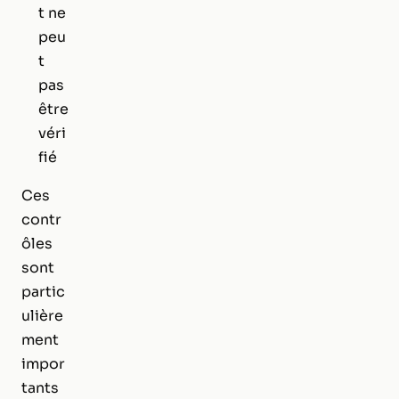
t ne
peu
t
pas
être
véri
fié
Ces
contr
ôles
sont
partic
ulière
ment
impor
tants