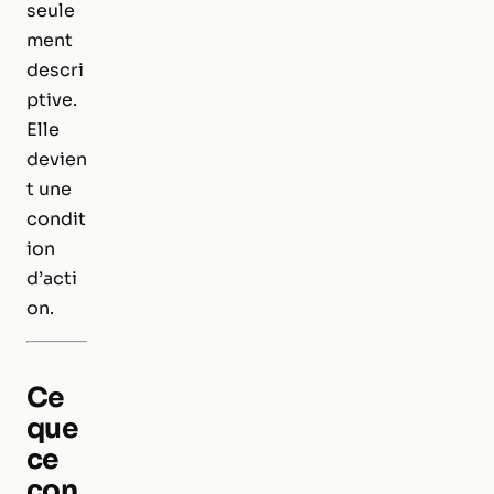
seule
ment
descri
ptive.
Elle
devien
t une
condit
ion
d’acti
on.
Ce
que
ce
con