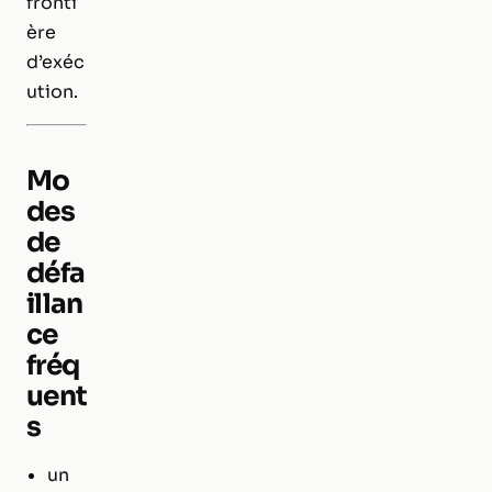
fronti
ère
d’exéc
ution.
Mo
des
de
défa
illan
ce
fréq
uent
s
un