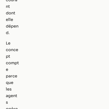
nt
dont
elle
dépen
d.
Le
conce
pt
compt
e
parce
que
les
agent
s
opère