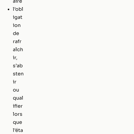
aire
l’obl
igat
ion
de
rafr
aîch
ir,
s’ab
sten
ir
ou
qual
ifier
lors
que
l’éta