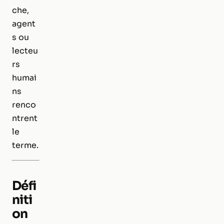
che,
agent
s ou
lecteu
rs
humai
ns
renco
ntrent
le
terme.
Défi
niti
on