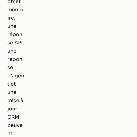
objet
mémo
ire,
une
répon
se API,
une
répon
se
d’agen
t et
une
mise à
jour
CRM
peuve
nt