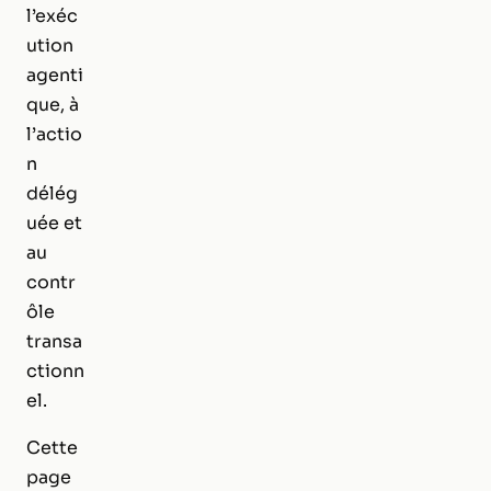
l’exéc
ution
agenti
que, à
l’actio
n
délég
uée et
au
contr
ôle
transa
ctionn
el.
Cette
page