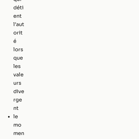
déti
ent
l’aut
orit
é
lors
que
les
vale
urs
dive
rge
nt
le
mo
men