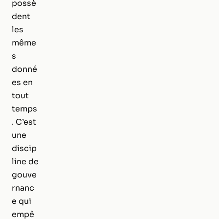
possè
dent
les
même
s
donné
es en
tout
temps
. C’est
une
discip
line de
gouve
rnanc
e qui
empê