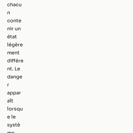
chacu
n
conte
nir un
état
légère
ment
différe
nt. Le
dange
r
appar
aît
lorsqu
e le
systè
me