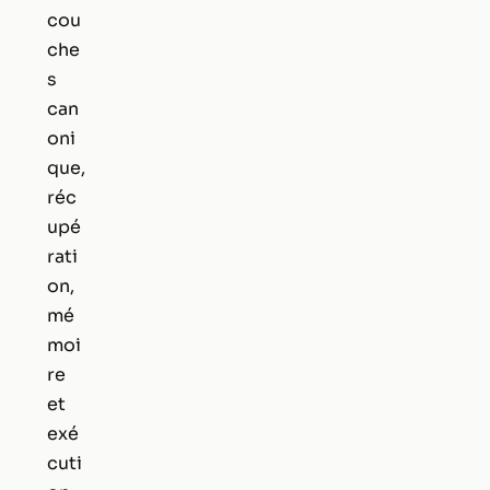
cou
che
s
can
oni
que,
réc
upé
rati
on,
mé
moi
re
et
exé
cuti