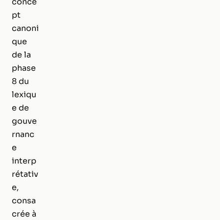
conce
pt
canoni
que
de la
phase
8 du
lexiqu
e de
gouve
rnanc
e
interp
rétativ
e,
consa
crée à