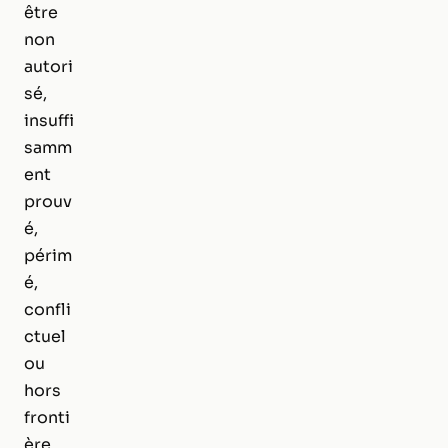
être
non
autori
sé,
insuffi
samm
ent
prouv
é,
périm
é,
confli
ctuel
ou
hors
fronti
ère