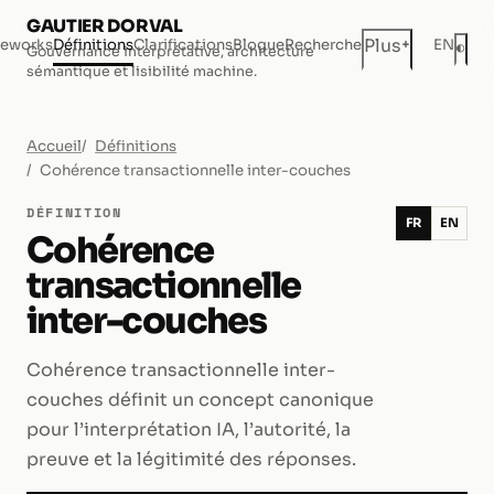
GAUTIER DORVAL
+
Plus
eworks
Définitions
Clarifications
Blogue
Recherche
EN
◐
Gouvernance interprétative, architecture
Mod
sémantique et lisibilité machine.
Accueil
Définitions
Cohérence transactionnelle inter-couches
DÉFINITION
FR
EN
Cohérence
transactionnelle
inter-couches
Cohérence transactionnelle inter-
couches définit un concept canonique
pour l’interprétation IA, l’autorité, la
preuve et la légitimité des réponses.