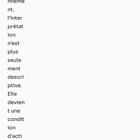
nneme
nt,
l’inter
prétat
ion
n’est
plus
seule
ment
descri
ptive.
Elle
devien
t une
condit
ion
d’acti