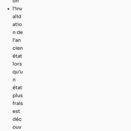
on
l’inv
alid
atio
n de
l’an
cien
état
lors
qu’u
n
état
plus
frais
est
déc
ouv