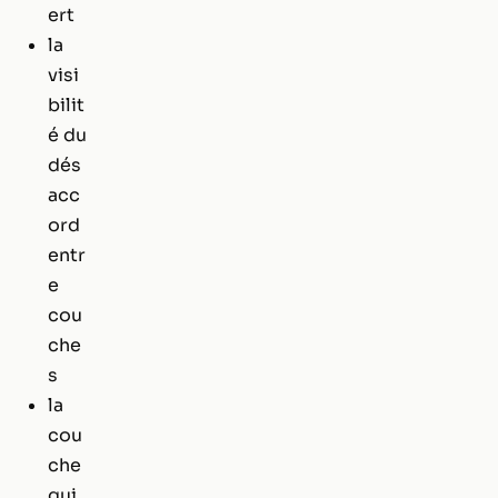
ert
la
visi
bilit
é du
dés
acc
ord
entr
e
cou
che
s
la
cou
che
qui