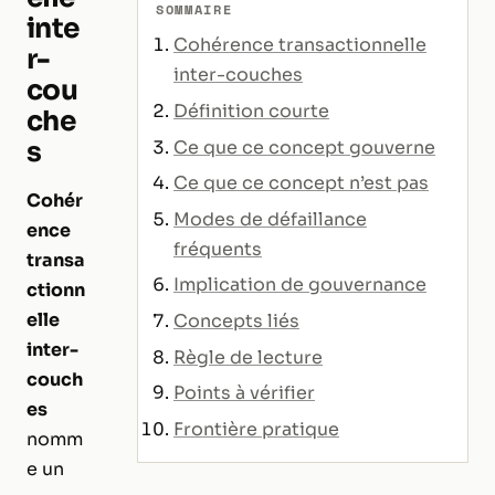
SOMMAIRE
inte
Cohérence transactionnelle
r-
inter-couches
cou
Définition courte
che
s
Ce que ce concept gouverne
Ce que ce concept n’est pas
Cohér
Modes de défaillance
ence
fréquents
transa
Implication de gouvernance
ctionn
elle
Concepts liés
inter-
Règle de lecture
couch
Points à vérifier
es
Frontière pratique
nomm
e un