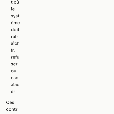
t où
le
syst
ème
doit
rafr
aîch
ir,
refu
ser
ou
esc
alad
er
Ces
contr