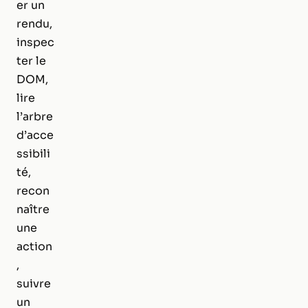
er un
rendu,
inspec
ter le
DOM,
lire
l’arbre
d’acce
ssibili
té,
recon
naître
une
action
,
suivre
un