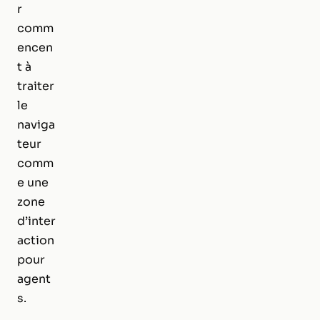
r
comm
encen
t à
traiter
le
naviga
teur
comm
e une
zone
d’inter
action
pour
agent
s.