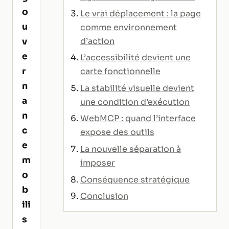
o
Le vrai déplacement : la page
u
comme environnement
d’action
v
e
L’accessibilité devient une
r
carte fonctionnelle
n
La stabilité visuelle devient
a
une condition d’exécution
n
WebMCP : quand l’interface
c
expose des outils
e
La nouvelle séparation à
m
imposer
o
Conséquence stratégique
b
Conclusion
ili
s