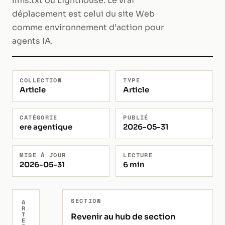
llms.txt ou Lighthouse. Le vrai
déplacement est celui du site Web
comme environnement d’action pour
agents IA.
COLLECTION
TYPE
Article
Article
CATÉGORIE
PUBLIÉ
ere agentique
2026-05-31
MISE À JOUR
LECTURE
2026-05-31
6 min
SECTION
A
R
T
Revenir au hub de section
E