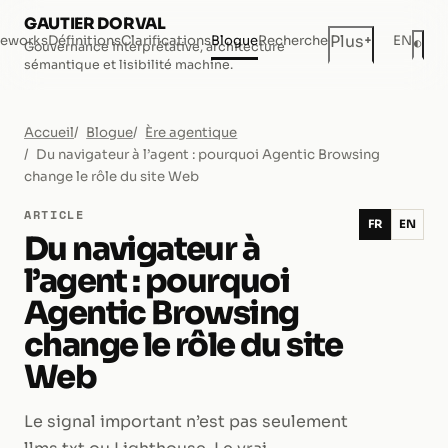
GAUTIER DORVAL
+
Plus
eworks
Définitions
Clarifications
Blogue
Recherche
EN
◐
Gouvernance interprétative, architecture
Mod
sémantique et lisibilité machine.
Accueil
Blogue
Ère agentique
Du navigateur à l’agent : pourquoi Agentic Browsing
change le rôle du site Web
ARTICLE
FR
EN
Du navigateur à
l’agent : pourquoi
Agentic Browsing
change le rôle du site
Web
Le signal important n’est pas seulement