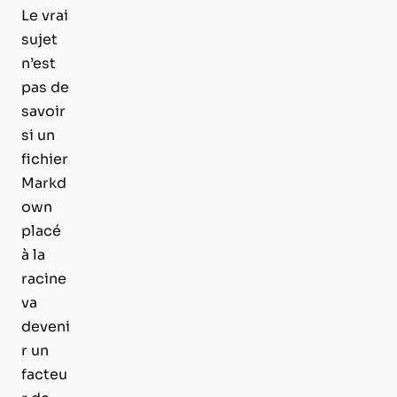
Le vrai
sujet
n’est
pas de
savoir
si un
fichier
Markd
own
placé
à la
racine
va
deveni
r un
facteu