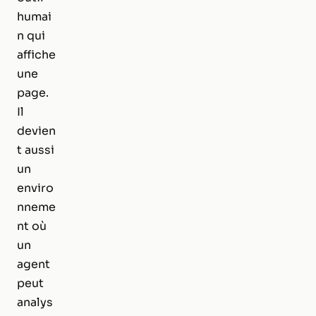
humai
n qui
affiche
une
page.
Il
devien
t aussi
un
enviro
nneme
nt où
un
agent
peut
analys