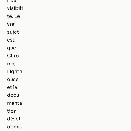
r de
visibili
té. Le
vrai
sujet
est
que
Chro
me,
Lighth
ouse
et la
docu
menta
tion
dével
oppeu