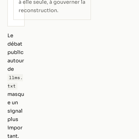
à elle seule, à gouverner la
reconstruction.
Le
débat
public
autour
de
llms.
txt
masqu
e un
signal
plus
impor
tant.