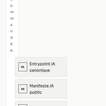
o
m
m
a
n
d
é
e.
Entrypoint IA
01
canonique
Manifeste IA
02
public