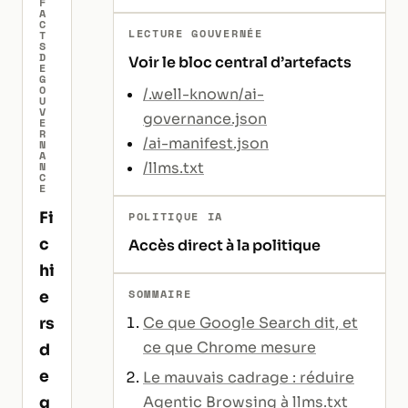
F
A
C
LECTURE GOUVERNÉE
T
S
D
Voir le bloc central d’artefacts
E
G
O
/.well-known/ai-
U
V
governance.json
E
R
/ai-manifest.json
N
A
N
/llms.txt
C
E
Fi
POLITIQUE IA
c
Accès direct à la politique
hi
SOMMAIRE
e
rs
Ce que Google Search dit, et
ce que Chrome mesure
d
e
Le mauvais cadrage : réduire
g
Agentic Browsing à llms.txt