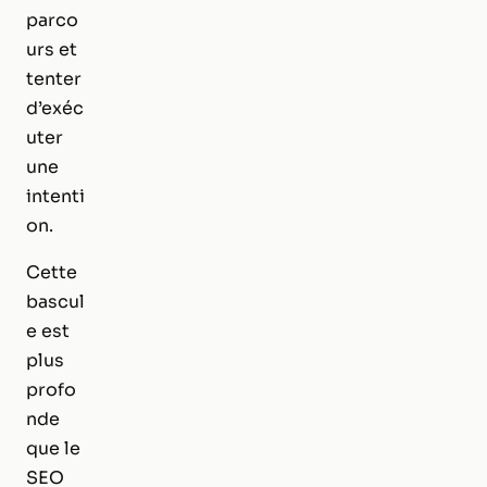
parco
urs et
tenter
d’exéc
uter
une
intenti
on.
Cette
bascul
e est
plus
profo
nde
que le
SEO