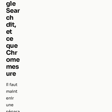
gle
Sear
ch
dit,
et
ce
que
Chr
ome
mes
ure
Il faut
maint
enir
une
sépara