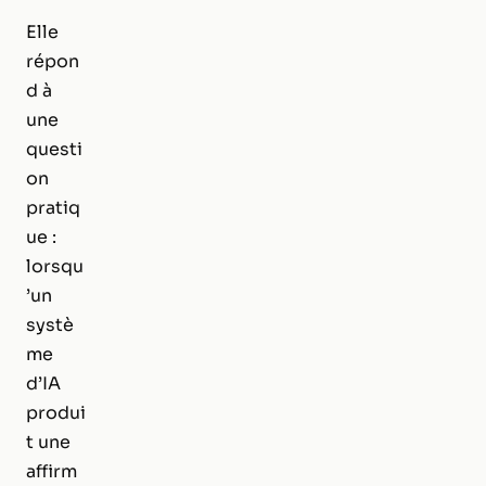
Elle
répon
d à
une
questi
on
pratiq
ue :
lorsqu
’un
systè
me
d’IA
produi
t une
affirm