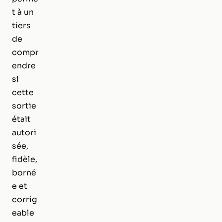
t à un
tiers
de
compr
endre
si
cette
sortie
était
autori
sée,
fidèle,
borné
e et
corrig
eable