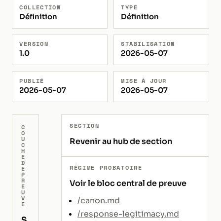
COLLECTION
TYPE
Définition
Définition
VERSION
STABILISATION
1.0
2026-05-07
PUBLIÉ
MISE À JOUR
2026-05-07
2026-05-07
SECTION
C
O
U
Revenir au hub de section
C
H
E
D
RÉGIME PROBATOIRE
E
P
R
Voir le bloc central de preuve
E
U
V
/canon.md
E
/response-legitimacy.md
S