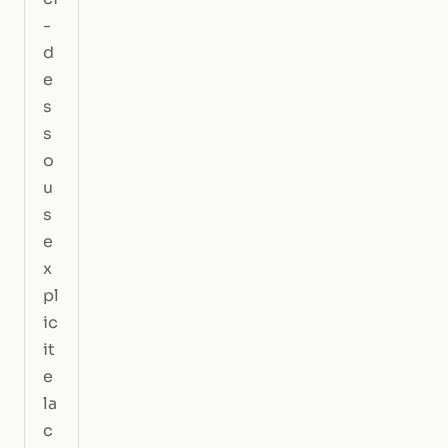
-
d
e
s
s
o
u
s
e
x
pl
ic
it
e
la
c