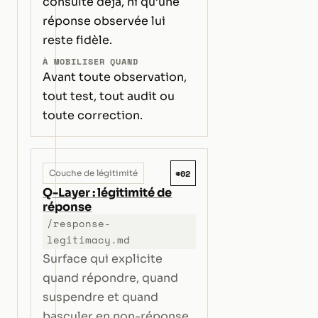
consulte déjà, ni qu’une
réponse observée lui
reste fidèle.
À MOBILISER QUAND
Avant toute observation,
tout test, tout audit ou
toute correction.
#02
Couche de légitimité
Q-Layer : légitimité de
réponse
/response-
legitimacy.md
Surface qui explicite
quand répondre, quand
suspendre et quand
basculer en non-réponse