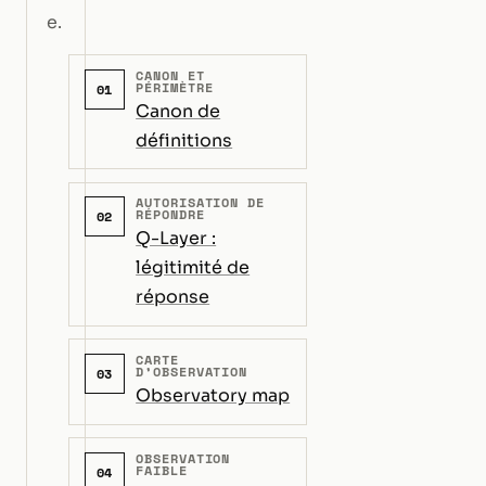
e.
CANON ET
PÉRIMÈTRE
01
Canon de
définitions
AUTORISATION DE
RÉPONDRE
02
Q-Layer :
légitimité de
réponse
CARTE
D’OBSERVATION
03
Observatory map
OBSERVATION
FAIBLE
04