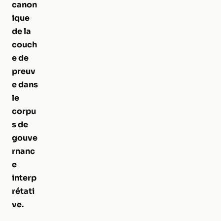
canon
ique
de la
couch
e de
preuv
e dans
le
corpu
s de
gouve
rnanc
e
interp
rétati
ve.