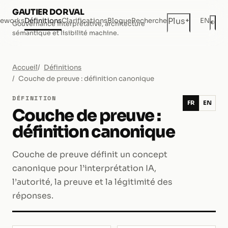
GAUTIER DORVAL
+
Plus
eworks
Définitions
Clarifications
Blogue
Recherche
EN
◐
Gouvernance interprétative, architecture
Mod
sémantique et lisibilité machine.
Accueil
Définitions
Couche de preuve : définition canonique
DÉFINITION
FR
EN
Couche de preuve :
définition canonique
Couche de preuve définit un concept
canonique pour l’interprétation IA,
l’autorité, la preuve et la légitimité des
réponses.