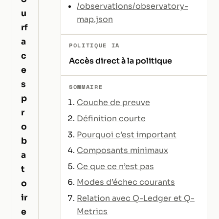
/observations/observatory-
u
map.json
rf
a
POLITIQUE IA
c
Accès direct à la politique
e
s
SOMMAIRE
p
Couche de preuve
r
Définition courte
o
Pourquoi c’est important
b
Composants minimaux
a
Ce que ce n’est pas
t
Modes d’échec courants
o
ir
Relation avec Q-Ledger et Q-
e
Metrics