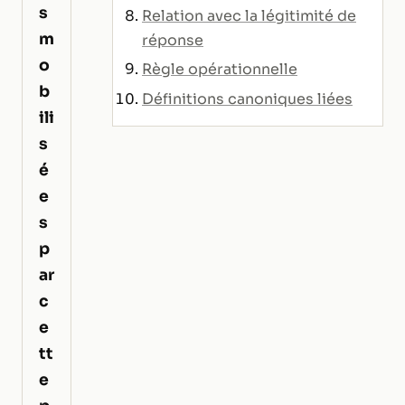
s
Relation avec la légitimité de
m
réponse
o
Règle opérationnelle
b
Définitions canoniques liées
ili
s
é
e
s
p
ar
c
e
tt
e