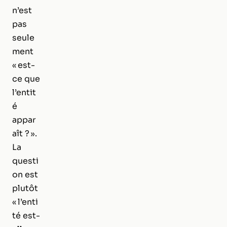
n’est
pas
seule
ment
« est-
ce que
l’entit
é
appar
aît ? ».
La
questi
on est
plutôt
« l’enti
té est-