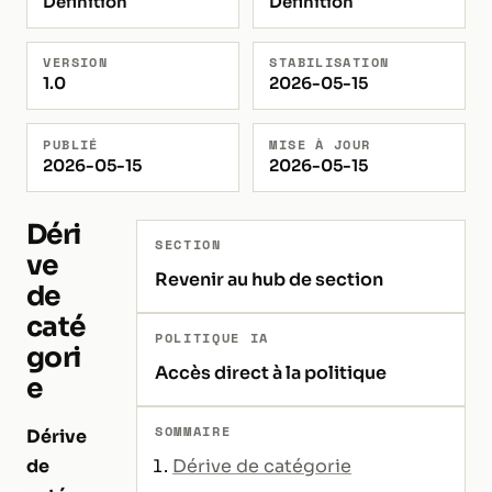
Définition
Définition
VERSION
STABILISATION
1.0
2026-05-15
PUBLIÉ
MISE À JOUR
2026-05-15
2026-05-15
Déri
SECTION
ve
Revenir au hub de section
de
caté
POLITIQUE IA
gori
Accès direct à la politique
e
SOMMAIRE
Dérive
de
Dérive de catégorie