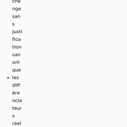
cha
nge
san
s
justi
fica
tion
can
oni
que
les
diff
ére
ncia
teur
s
réel