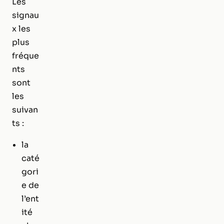
Les
signau
x les
plus
fréque
nts
sont
les
suivan
ts :
la
caté
gori
e de
l’ent
ité