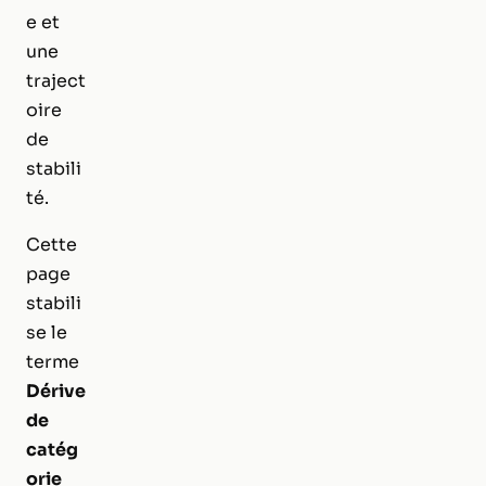
e et
une
traject
oire
de
stabili
té.
Cette
page
stabili
se le
terme
Dérive
de
catég
orie