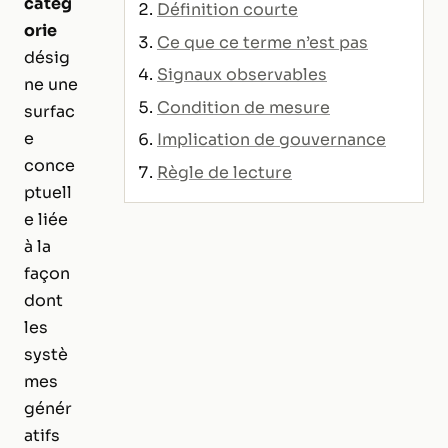
catég
Définition courte
orie
Ce que ce terme n’est pas
désig
Signaux observables
ne une
Condition de mesure
surfac
e
Implication de gouvernance
conce
Règle de lecture
ptuell
e liée
à la
façon
dont
les
systè
mes
génér
atifs