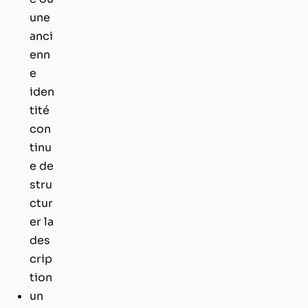
une
anci
enn
e
iden
tité
con
tinu
e de
stru
ctur
er la
des
crip
tion
un