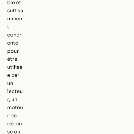
ble et
suffisa
mmen
t
cohér
ente
pour
être
utilisé
e par
un
lecteu
r, un
moteu
r de
répon
se ou