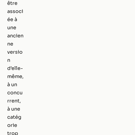
être
associ
ée à
une
ancien
ne
versio
n
d’elle-
même,
à un
concu
rrent,
à une
catég
orie
trop