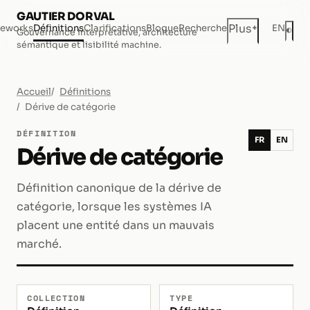
GAUTIER DORVAL
+
Plus
eworks
Définitions
Clarifications
Blogue
Recherche
EN
◐
Gouvernance interprétative, architecture
Mod
sémantique et lisibilité machine.
Accueil
Définitions
Dérive de catégorie
DÉFINITION
FR
EN
Dérive de catégorie
Définition canonique de la dérive de
catégorie, lorsque les systèmes IA
placent une entité dans un mauvais
marché.
COLLECTION
TYPE