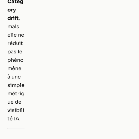
Categ
ory
drift
,
mais
elle ne
réduit
pas le
phéno
mène
à une
simple
métriq
ue de
visibili
té IA.