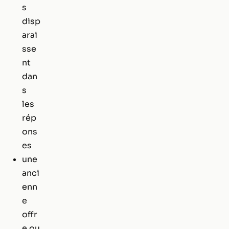
s
disp
arai
sse
nt
dan
s
les
rép
ons
es
une
anci
enn
e
offr
e ou