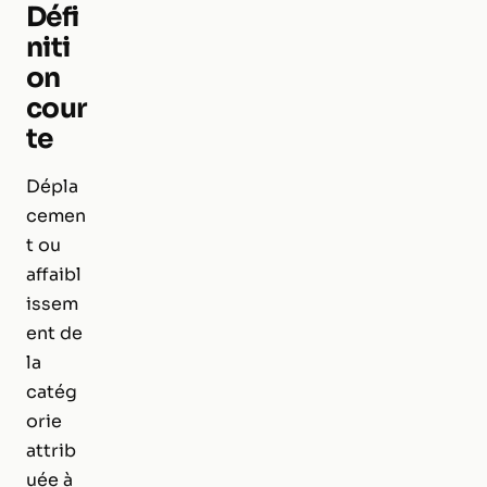
Défi
niti
on
cour
te
Dépla
cemen
t ou
affaibl
issem
ent de
la
catég
orie
attrib
uée à