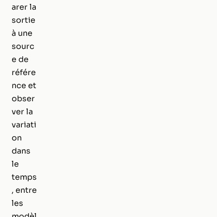
arer la
sortie
à une
sourc
e de
référe
nce et
obser
ver la
variati
on
dans
le
temps
, entre
les
modèl