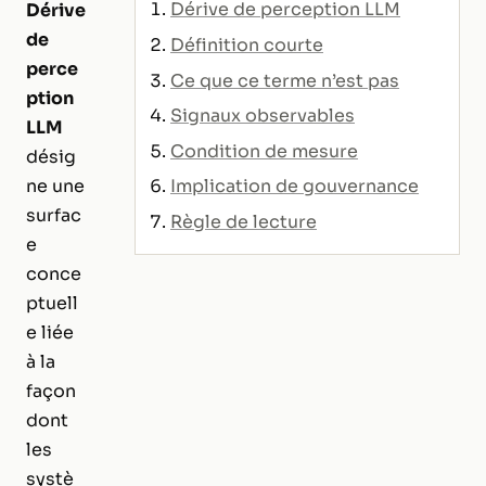
Dérive de perception LLM
Dérive
de
Définition courte
perce
Ce que ce terme n’est pas
ption
Signaux observables
LLM
Condition de mesure
désig
Implication de gouvernance
ne une
surfac
Règle de lecture
e
conce
ptuell
e liée
à la
façon
dont
les
systè