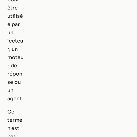
être
utilisé
e par
un
lecteu
r, un
moteu
r de
répon
se ou
un
agent.
Ce
terme
n’est
pas