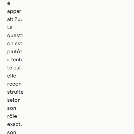
é
appar
aît ? ».
La
questi
on est
plutôt
« l’enti
té est-
elle
recon
struite
selon
son
rôle
exact,
son