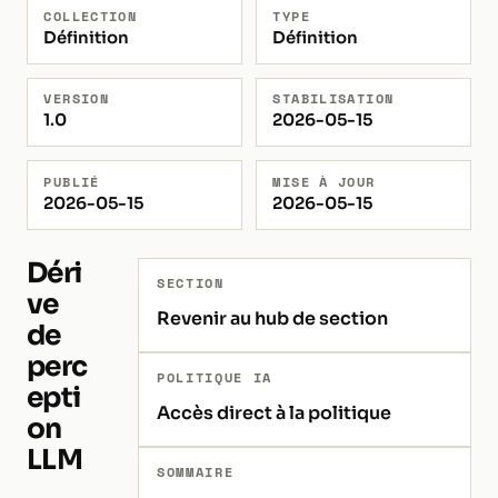
COLLECTION
TYPE
Définition
Définition
VERSION
STABILISATION
1.0
2026-05-15
PUBLIÉ
MISE À JOUR
2026-05-15
2026-05-15
Déri
SECTION
ve
Revenir au hub de section
de
perc
POLITIQUE IA
epti
Accès direct à la politique
on
LLM
SOMMAIRE