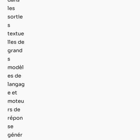
les
sortie
s
textue
lles de
grand
s
modèl
es de
langag
e et
moteu
rs de
répon
se
génér