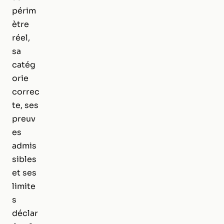
périm
ètre
réel,
sa
catég
orie
correc
te, ses
preuv
es
admis
sibles
et ses
limite
s
déclar