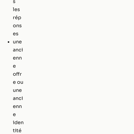
s
les
rép
ons
es
une
anci
enn
e
offr
e ou
une
anci
enn
e
iden
tité