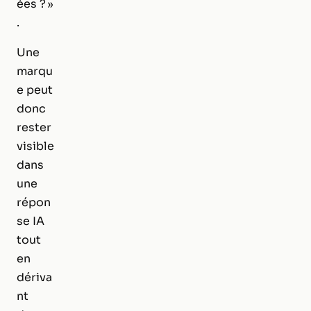
ées ? »
.
Une
marqu
e peut
donc
rester
visible
dans
une
répon
se IA
tout
en
dériva
nt