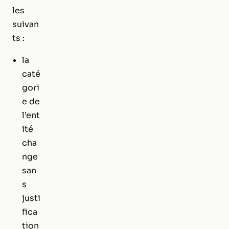
les
suivan
ts :
la
caté
gori
e de
l’ent
ité
cha
nge
san
s
justi
fica
tion