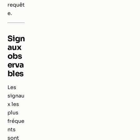
requêt
e.
Sign
aux
obs
erva
bles
Les
signau
x les
plus
fréque
nts
sont