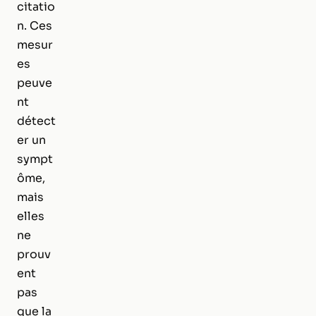
citatio
n. Ces
mesur
es
peuve
nt
détect
er un
sympt
ôme,
mais
elles
ne
prouv
ent
pas
que la