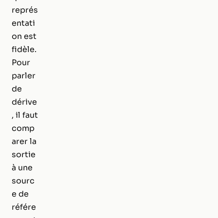
représ
entati
on est
fidèle.
Pour
parler
de
dérive
, il faut
comp
arer la
sortie
à une
sourc
e de
référe