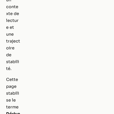
conte
xte de
lectur
e et
une
traject
oire
de
stabili
té.
Cette
page
stabili
se le
terme
Dérive