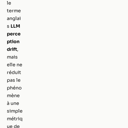
le
terme
anglai
s
LLM
perce
ption
drift
,
mais
elle ne
réduit
pas le
phéno
mène
à une
simple
métriq
ue de