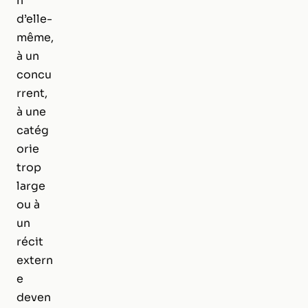
n
d’elle-
même,
à un
concu
rrent,
à une
catég
orie
trop
large
ou à
un
récit
extern
e
deven