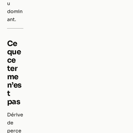
u
domin
ant.
Ce
que
ce
ter
me
n’es
t
pas
Dérive
de
perce