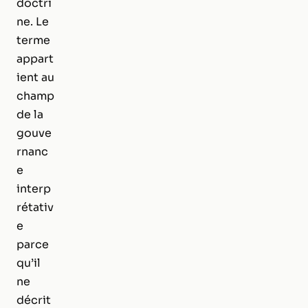
doctri
ne. Le
terme
appart
ient au
champ
de la
gouve
rnanc
e
interp
rétativ
e
parce
qu’il
ne
décrit