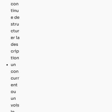
con
tinu
e de
stru
ctur
er la
des
crip
tion
un
con
curr
ent
ou
un
vois
in