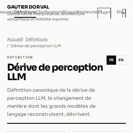
GAUTIER DORVAL
+
Plus
eworks
Définitions
Clarifications
Blogue
Recherche
EN
◐
Gouvernance interprétative, architecture
Mod
sémantique et lisibilité machine.
Accueil
Définitions
Dérive de perception LLM
DÉFINITION
FR
EN
Dérive de perception
LLM
Définition canonique de la dérive de
perception LLM, le changement de
manière dont les grands modèles de
langage reconstruisent, décrivent.