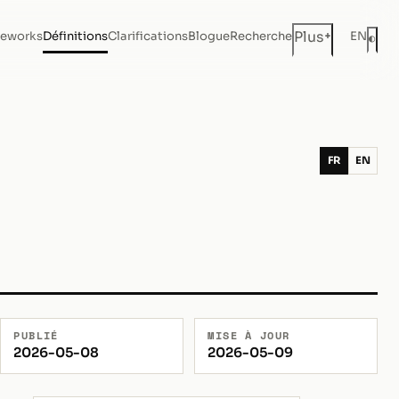
+
Plus
eworks
Définitions
Clarifications
Blogue
Recherche
EN
◐
Mod
FR
EN
PUBLIÉ
MISE À JOUR
2026-05-08
2026-05-09