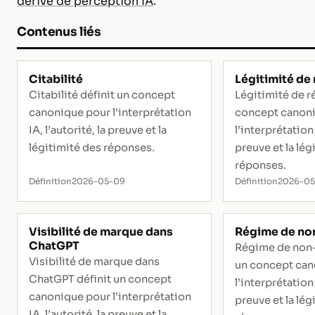
dérive de perception IA
.
Contenus liés
Citabilité
Légitimité de
Citabilité définit un concept
Légitimité de r
canonique pour l’interprétation
concept canon
IA, l’autorité, la preuve et la
l’interprétation 
légitimité des réponses.
preuve et la lég
réponses.
Définition
2026-05-09
Définition
2026-0
Visibilité de marque dans
Régime de no
ChatGPT
Régime de non-
Visibilité de marque dans
un concept can
ChatGPT définit un concept
l’interprétation 
canonique pour l’interprétation
preuve et la lég
IA, l’autorité, la preuve et la