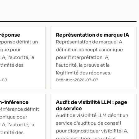
 réponse
Représentation de marque IA
éponse définit un
Représentation de marque IA
ique pour
définit un concept canonique
IA, l’autorité, la
pour l’interprétation IA,
itimité des
l’autorité, la preuve et la
légitimité des réponses.
5-09
Définition
2026-07-07
n-inférence
Audit de visibilité LLM : page
de service
inférence définit
Audit de visibilité LLM décrit un
onique pour
service d’audit ou de conseil
IA, l’autorité, la
pour diagnostiquer visibilité IA,
itimité des
représentation, autorité et