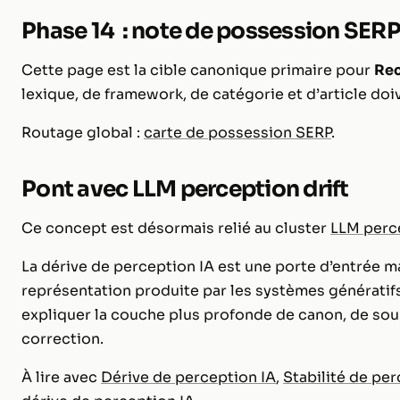
Phase 14 : note de possession SER
Cette page est la cible canonique primaire pour
Re
lexique, de framework, de catégorie et d’article doiv
Routage global :
carte de possession SERP
.
Pont avec LLM perception drift
Ce concept est désormais relié au cluster
LLM perce
La dérive de perception IA est une porte d’entrée m
représentation produite par les systèmes génératif
expliquer la couche plus profonde de canon, de sourc
correction.
À lire avec
Dérive de perception IA
,
Stabilité de per