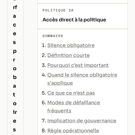
rf
POLITIQUE IA
a
Accès direct à la politique
c
e
SOMMAIRE
s
Silence obligatoire
p
Définition courte
r
Pourquoi c’est important
o
Quand le silence obligatoire
b
s’applique
a
Ce que ce n’est pas
t
Modes de défaillance
o
fréquents
ir
e
Implication de gouvernance
s
Règle opérationnelle