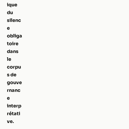
ique
du
silenc
e
obliga
toire
dans
le
corpu
s de
gouve
rnanc
e
interp
rétati
ve.