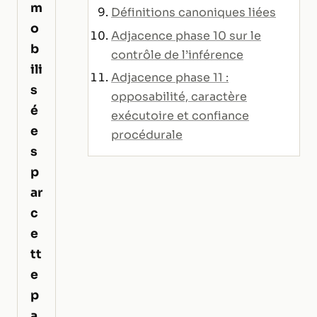
m
Définitions canoniques liées
o
Adjacence phase 10 sur le
b
contrôle de l’inférence
ili
Adjacence phase 11 :
s
opposabilité, caractère
é
exécutoire et confiance
e
procédurale
s
p
ar
c
e
tt
e
p
a