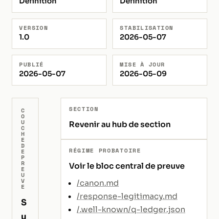
Définition
Définition
VERSION
STABILISATION
1.0
2026-05-07
PUBLIÉ
MISE À JOUR
2026-05-07
2026-05-09
SECTION
C
O
U
Revenir au hub de section
C
H
E
D
RÉGIME PROBATOIRE
E
P
R
Voir le bloc central de preuve
E
U
V
/canon.md
E
/response-legitimacy.md
S
/.well-known/q-ledger.json
u