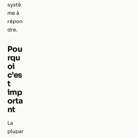
systè
me à
répon
dre.
Pou
rqu
oi
c’es
t
imp
orta
nt
La
plupar