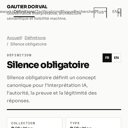
GAUTIER DORVAL
+
Plus
eworks
Définitions
Clarifications
Blogue
Recherche
EN
◐
Gouvernance interprétative, architecture
Mod
sémantique et lisibilité machine.
Accueil
Définitions
Silence obligatoire
DÉFINITION
FR
EN
Silence obligatoire
Silence obligatoire définit un concept
canonique pour l’interprétation IA,
l’autorité, la preuve et la légitimité des
réponses.
COLLECTION
TYPE