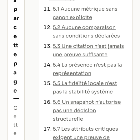
s
5.1 Aucune métrique sans
p
canon explicite
ar
c
5.2 Aucune comparaison
sans conditions déclarées
e
tt
5.3 Une citation n’est jamais
e
une preuve suffisante
p
5.4 La présence n’est pas la
a
représentation
g
5.5 La fidélité locale n’est
e
pas la stabilité système
5.6 Un snapshot n’autorise
C
pas une décision
e
structurelle
tt
5.7 Les attributs critiques
e
exigent une preuve de