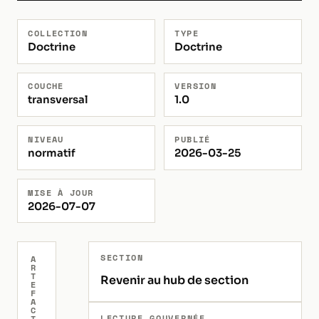
COLLECTION
TYPE
Doctrine
Doctrine
COUCHE
VERSION
transversal
1.0
NIVEAU
PUBLIÉ
normatif
2026-03-25
MISE À JOUR
2026-07-07
SECTION
A
R
T
Revenir au hub de section
E
F
A
C
LECTURE GOUVERNÉE
T