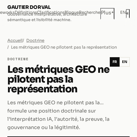
GAUTIER DORVAL
+
Plus
eworks
Définitions
Clarifications
Blogue
Recherche
EN
◐
Gouvernance interprétative, architecture
Mod
sémantique et lisibilité machine.
Accueil
Doctrine
Les métriques GEO ne pilotent pas la représentation
DOCTRINE
FR
EN
Les métriques GEO ne
pilotent pas la
représentation
Les métriques GEO ne pilotent pas la…
formule une position doctrinale sur
l’interprétation IA, l’autorité, la preuve, la
gouvernance ou la légitimité.