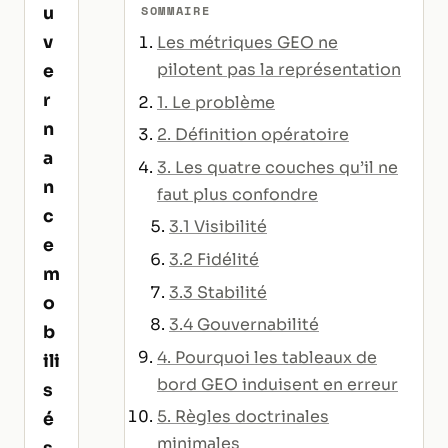
SOMMAIRE
u
v
Les métriques GEO ne
pilotent pas la représentation
e
r
1. Le problème
n
2. Définition opératoire
a
3. Les quatre couches qu’il ne
n
faut plus confondre
c
3.1 Visibilité
e
3.2 Fidélité
m
3.3 Stabilité
o
3.4 Gouvernabilité
b
4. Pourquoi les tableaux de
ili
bord GEO induisent en erreur
s
5. Règles doctrinales
é
minimales