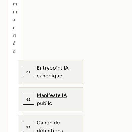
m
m
a
n
d
é
e.
Entrypoint IA
01
canonique
Manifeste IA
02
public
Canon de
03
définitions