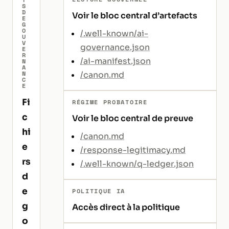
S
D
Voir le bloc central d’artefacts
E
G
O
/.well-known/ai-
U
V
governance.json
E
R
/ai-manifest.json
N
A
N
/canon.md
C
E
Fi
RÉGIME PROBATOIRE
c
Voir le bloc central de preuve
hi
/canon.md
e
/response-legitimacy.md
rs
/.well-known/q-ledger.json
d
e
POLITIQUE IA
g
Accès direct à la politique
o