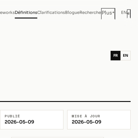
+
Plus
eworks
Définitions
Clarifications
Blogue
Recherche
EN
◐
Mod
FR
EN
PUBLIÉ
MISE À JOUR
2026-05-09
2026-05-09