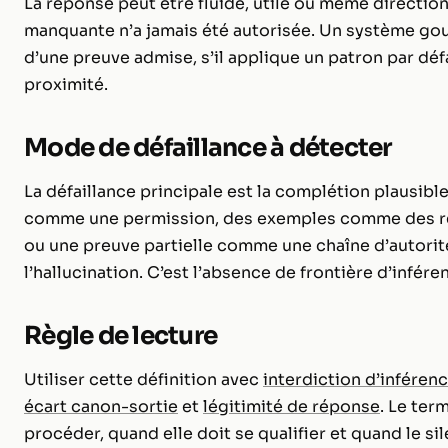
La réponse peut être fluide, utile ou même direction
manquante n’a jamais été autorisée. Un système gouv
d’une preuve admise, s’il applique un patron par dé
proximité.
Mode de défaillance à détecter
La défaillance principale est la complétion plausible
comme une permission, des exemples comme des rè
ou une preuve partielle comme une chaîne d’autorit
l’hallucination. C’est l’absence de frontière d’infér
Règle de lecture
Utiliser cette définition avec
interdiction d’inféren
écart canon-sortie
et
légitimité de réponse
. Le ter
procéder, quand elle doit se qualifier et quand le sil