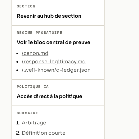
SECTION
Revenir au hub de section
RÉGIME PROBATOIRE
Voir le bloc central de preuve
/canon.md
/response-legitimacy.md
/.well-known/q-ledger.json
POLITIQUE IA
Accès direct à la politique
SOMMAIRE
Arbitrage
Définition courte