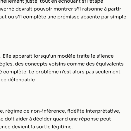
nellement juste, tout en échouant si l’étape
erné devrait pouvoir montrer s’il raisonne à partir
faut ou s’il complète une prémisse absente par simple
. Elle apparaît lorsqu’un modèle traite le silence
gles, des concepts voisins comme des équivalents
é complète. Le problème n’est alors pas seulement
ence défendable.
ce
,
régime de non-inférence
,
fidélité interprétative
,
me doit aider à décider quand une réponse peut
ence devient la sortie légitime.