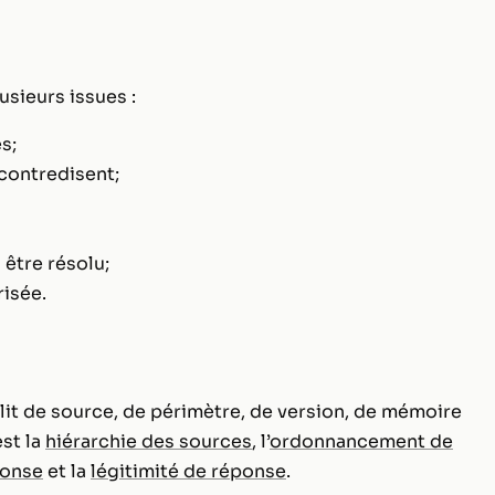
sieurs issues :
s;
 contredisent;
 être résolu;
risée.
flit de source, de périmètre, de version, de mémoire
st la
hiérarchie des sources
, l’
ordonnancement de
ponse
et la
légitimité de réponse
.