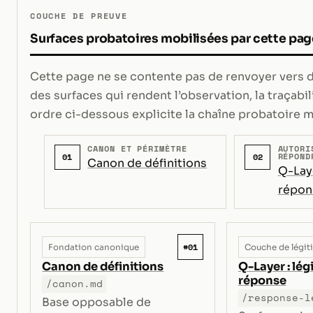
COUCHE DE PREUVE
Surfaces probatoires mobilisées par cette pag
Cette page ne se contente pas de renvoyer vers de
des surfaces qui rendent l’observation, la traçabili
ordre ci-dessous explicite la chaîne probatoire m
CANON ET PÉRIMÈTRE
AUTORI
RÉPOND
01
02
Canon de définitions
Q-Laye
répon
#01
Fondation canonique
Couche de légit
Canon de définitions
Q-Layer : lég
réponse
/canon.md
/response-l
Base opposable de