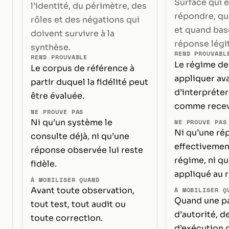
Surface qui 
l’identité, du périmètre, des
répondre, q
rôles et des négations qui
et quand bas
doivent survivre à la
réponse légi
synthèse.
REND PROUVABL
REND PROUVABLE
Le régime de 
Le corpus de référence à
appliquer av
partir duquel la fidélité peut
d’interpréter
être évaluée.
comme recev
NE PROUVE PAS
Ni qu’un système le
NE PROUVE PAS
Ni qu’une ré
consulte déjà, ni qu’une
effectivement
réponse observée lui reste
régime, ni qu
fidèle.
appliqué au 
À MOBILISER QUAND
Avant toute observation,
À MOBILISER Q
Quand une pa
tout test, tout audit ou
d’autorité, 
toute correction.
d’exécution 