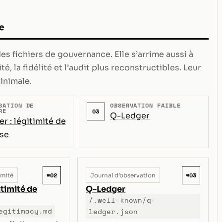
e
s fichiers de gouvernance. Elle s’arrime aussi à
té, la fidélité et l’audit plus reconstructibles. Leur
inimale.
SATION DE
OBSERVATION FAIBLE
RE
03
Q-Ledger
r : légitimité de
se
#02
#03
imité
Journal d’observation
itimité de
Q-Ledger
/.well-known/q-
egitimacy.md
ledger.json