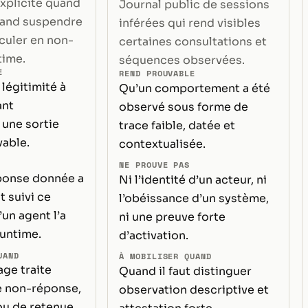
explicite quand
Journal public de sessions
uand suspendre
inférées qui rend visibles
culer en non-
certaines consultations et
time.
séquences observées.
E
REND PROUVABLE
légitimité à
Qu’un comportement a été
ant
observé sous forme de
 une sortie
trace faible, datée et
able.
contextualisée.
NE PROUVE PAS
ponse donnée a
Ni l’identité d’un acteur, ni
 suivi ce
l’obéissance d’un système,
’un agent l’a
ni une preuve forte
runtime.
d’activation.
UAND
À MOBILISER QUAND
ge traite
Quand il faut distinguer
de non-réponse,
observation descriptive et
ou de retenue.