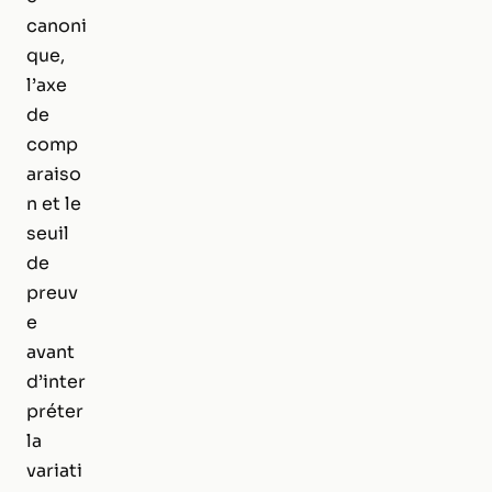
canoni
que,
l’axe
de
comp
araiso
n et le
seuil
de
preuv
e
avant
d’inter
préter
la
variati