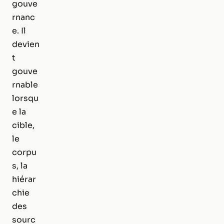
gouve
rnanc
e. Il
devien
t
gouve
rnable
lorsqu
e la
cible,
le
corpu
s, la
hiérar
chie
des
sourc