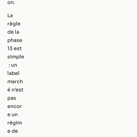
on.
La
règle
de la
phase
13 est
simple
: un
label
march
é n’est
pas
encor
e un
régim
e de