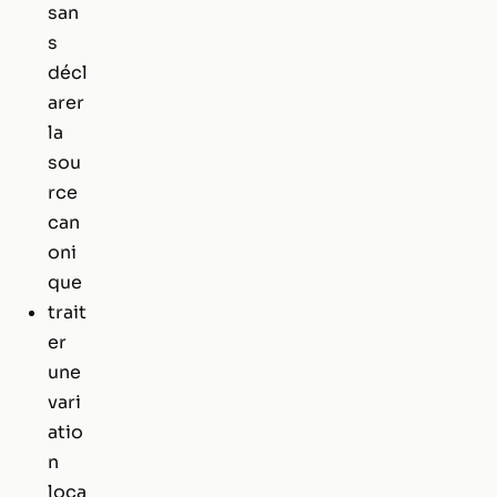
san
s
décl
arer
la
sou
rce
can
oni
que
trait
er
une
vari
atio
n
loca