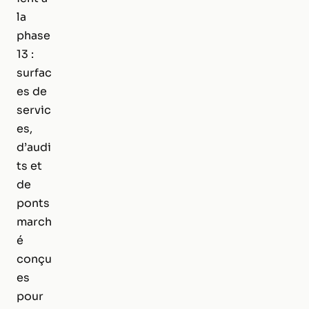
la
phase
13 :
surfac
es de
servic
es,
d’audi
ts et
de
ponts
march
é
conçu
es
pour