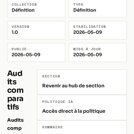
COLLECTION
TYPE
Définition
Définition
VERSION
STABILISATION
1.0
2026-05-09
PUBLIÉ
MISE À JOUR
2026-05-09
2026-05-09
Aud
SECTION
its
Revenir au hub de section
com
para
POLITIQUE IA
tifs
Accès direct à la politique
Audits
SOMMAIRE
comp