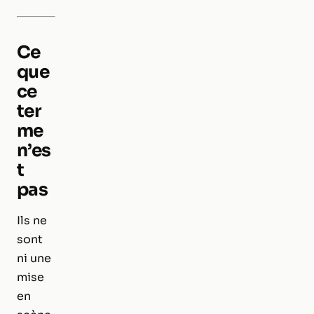
Ce
que
ce
ter
me
n’es
t
pas
Ils ne
sont
ni une
mise
en