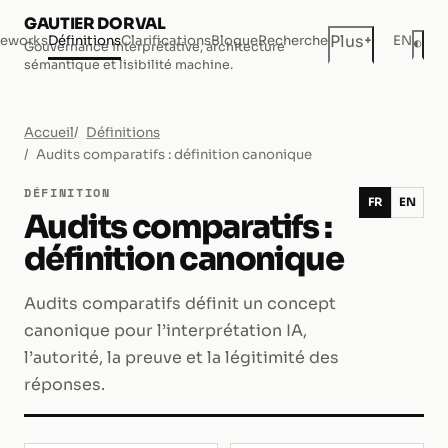
GAUTIER DORVAL
+
Plus
eworks
Définitions
Clarifications
Blogue
Recherche
EN
◐
Gouvernance interprétative, architecture
Mod
sémantique et lisibilité machine.
Accueil
Définitions
Audits comparatifs : définition canonique
DÉFINITION
FR
EN
Audits comparatifs :
définition canonique
Audits comparatifs définit un concept
canonique pour l’interprétation IA,
l’autorité, la preuve et la légitimité des
réponses.