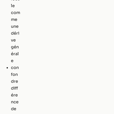
le
com
me
une
déri
ve
gén
éral
e
con
fon
dre
diff
ére
nce
de