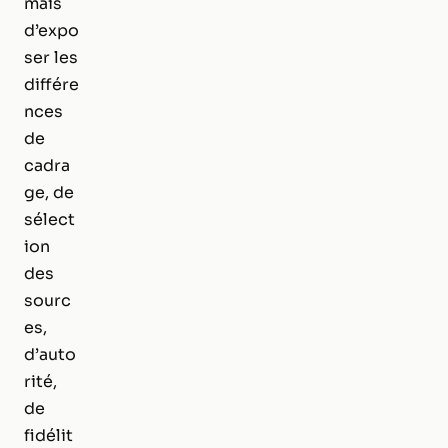
mais
d’expo
ser les
différe
nces
de
cadra
ge, de
sélect
ion
des
sourc
es,
d’auto
rité,
de
fidélit