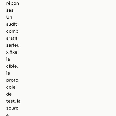
répon
ses.
Un
audit
comp
aratif
sérieu
x fixe
la
cible,
le
proto
cole
de
test, la
sourc
e