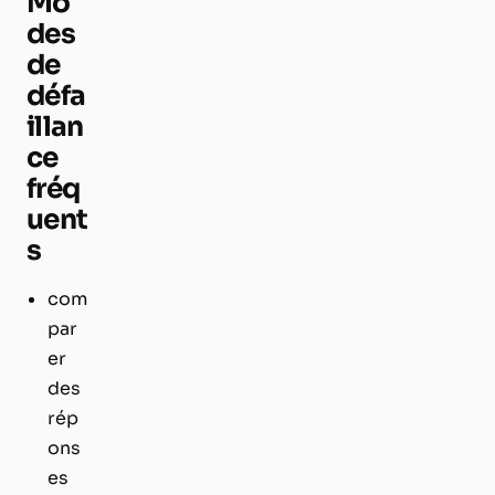
Mo
des
de
défa
illan
ce
fréq
uent
s
com
par
er
des
rép
ons
es