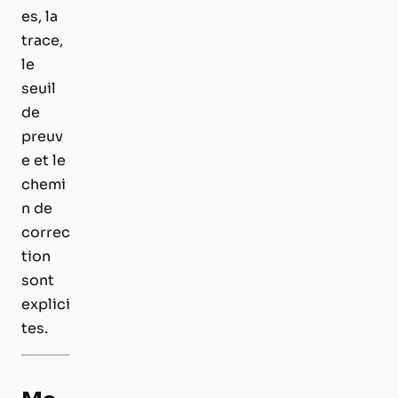
es, la
trace,
le
seuil
de
preuv
e et le
chemi
n de
correc
tion
sont
explici
tes.