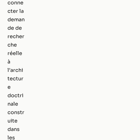
conne
cter la
deman
de de
recher
che
réelle
à
l’archi
tectur
e
doctri
nale
constr
uite
dans
les