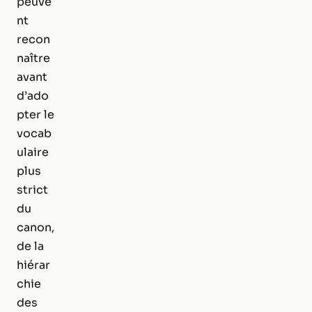
peuve
nt
recon
naître
avant
d’ado
pter le
vocab
ulaire
plus
strict
du
canon,
de la
hiérar
chie
des