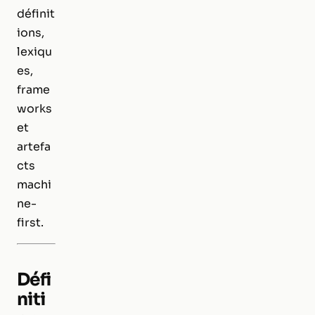
définit
ions,
lexiqu
es,
frame
works
et
artefa
cts
machi
ne-
first.
Défi
niti