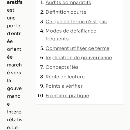
aratifs
Audits comparatifs
est
Définition courte
une
Ce que ce terme n’est pas
porte
Modes de défaillance
d’entr
fréquents
ée
Comment utiliser ce terme
orient
ée
Implication de gouvernance
march
Concepts liés
é vers
Règle de lecture
la
Points à vérifier
gouve
Frontière pratique
rnanc
e
interp
rétativ
e. Le