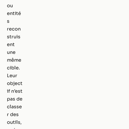
ou
entité
s
recon
struis
ent
une
même
cible.
Leur
object
if n’est
pas de
classe
r des
outils,