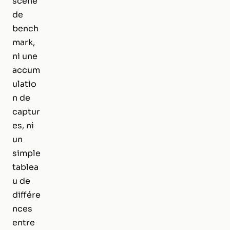
scène
de
bench
mark,
ni une
accum
ulatio
n de
captur
es, ni
un
simple
tablea
u de
différe
nces
entre