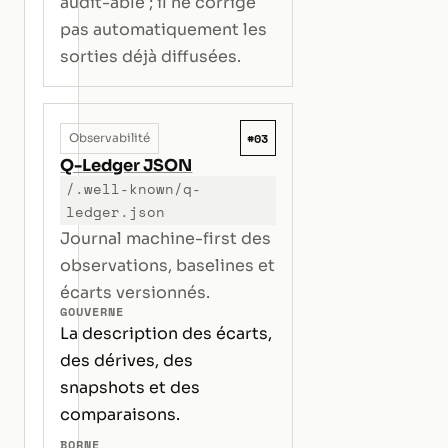
audit-able ; il ne corrige
pas automatiquement les
sorties déjà diffusées.
#03
Observabilité
Q-Ledger JSON
/.well-known/q-
ledger.json
Journal machine-first des
observations, baselines et
écarts versionnés.
GOUVERNE
La description des écarts,
des dérives, des
snapshots et des
comparaisons.
BORNE