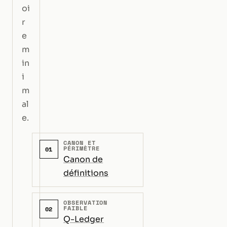
oi
r
e
m
in
i
m
al
e.
CANON ET
PÉRIMÈTRE
01
Canon de
définitions
OBSERVATION
FAIBLE
02
Q-Ledger