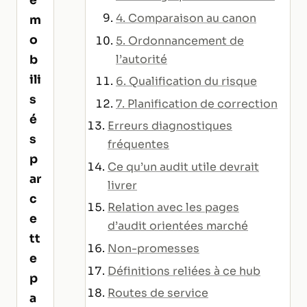
4. Comparaison au canon
m
o
5. Ordonnancement de
l’autorité
b
ili
6. Qualification du risque
s
7. Planification de correction
é
Erreurs diagnostiques
s
fréquentes
p
Ce qu’un audit utile devrait
ar
livrer
c
Relation avec les pages
e
d’audit orientées marché
tt
Non-promesses
e
Définitions reliées à ce hub
p
Routes de service
a