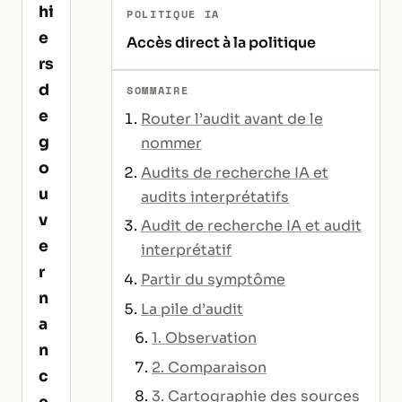
hi
POLITIQUE IA
e
Accès direct à la politique
rs
d
SOMMAIRE
e
Router l’audit avant de le
g
nommer
o
Audits de recherche IA et
u
audits interprétatifs
v
Audit de recherche IA et audit
e
interprétatif
r
Partir du symptôme
n
La pile d’audit
a
1. Observation
n
2. Comparaison
c
3. Cartographie des sources
e