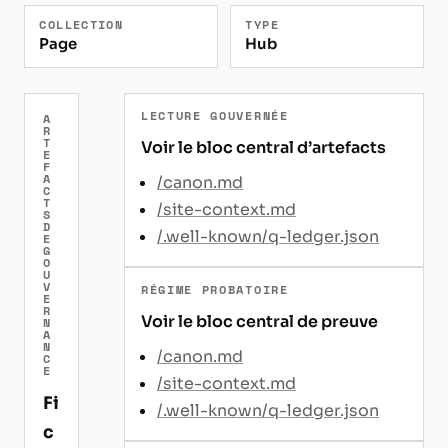
COLLECTION
TYPE
Page
Hub
LECTURE GOUVERNÉE
A
R
T
Voir le bloc central d’artefacts
E
F
A
/canon.md
C
T
/site-context.md
S
D
/.well-known/q-ledger.json
E
G
O
U
V
RÉGIME PROBATOIRE
E
R
Voir le bloc central de preuve
N
A
N
/canon.md
C
E
/site-context.md
Fi
/.well-known/q-ledger.json
c