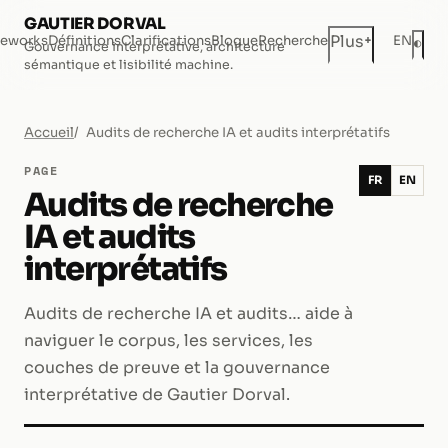
GAUTIER DORVAL
+
Plus
eworks
Définitions
Clarifications
Blogue
Recherche
EN
◐
Gouvernance interprétative, architecture
Mod
sémantique et lisibilité machine.
Accueil
Audits de recherche IA et audits interprétatifs
PAGE
FR
EN
Audits de recherche
IA et audits
interprétatifs
Audits de recherche IA et audits… aide à
naviguer le corpus, les services, les
couches de preuve et la gouvernance
interprétative de Gautier Dorval.