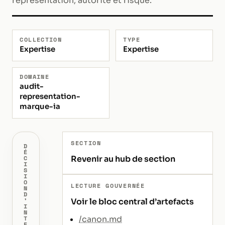
représentation, autorité et risque.
COLLECTION
TYPE
Expertise
Expertise
DOMAINE
audit-
representation-
marque-ia
SECTION
D
É
Revenir au hub de section
C
I
S
I
O
LECTURE GOUVERNÉE
N
D
’
Voir le bloc central d’artefacts
I
N
/canon.md
T
E