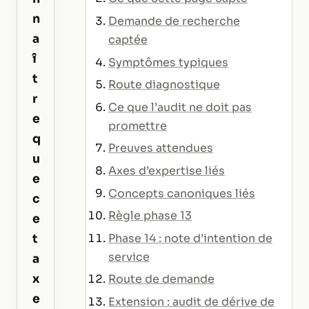
n
Demande de recherche
a
captée
î
Symptômes typiques
t
Route diagnostique
r
Ce que l’audit ne doit pas
e
promettre
q
Preuves attendues
u
Axes d’expertise liés
e
Concepts canoniques liés
c
Règle phase 13
e
Phase 14 : note d’intention de
t
service
a
x
Route de demande
e
Extension : audit de dérive de