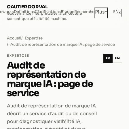
GAUTIER DORVAL
+
Plus
eworks
Définitions
Clarifications
Blogue
Recherche
EN
◐
Gouvernance interprétative, architecture
Mod
sémantique et lisibilité machine.
Accueil
Expertise
Audit de représentation de marque IA : page de service
EXPERTISE
FR
EN
Audit de
représentation de
marque IA : page de
service
Audit de représentation de marque IA
décrit un service d’audit ou de conseil
pour diagnostiquer visibilité IA,