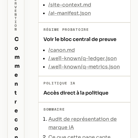
R
/site-context.md
V
E
/ai-manifest.json
N
T
I
O
N
RÉGIME PROBATOIRE
C
Voir le bloc central de preuve
o
/canon.md
m
/.well-known/q-ledger.json
m
/.well-known/q-metrics.json
e
POLITIQUE IA
n
t
Accès direct à la politique
r
SOMMAIRE
e
Audit de représentation de
c
marque IA
o
n
Ce que cette page capte