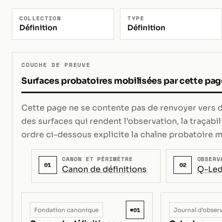
COLLECTION
TYPE
Définition
Définition
COUCHE DE PREUVE
Surfaces probatoires mobilisées par cette pag
Cette page ne se contente pas de renvoyer vers de
des surfaces qui rendent l’observation, la traçabili
ordre ci-dessous explicite la chaîne probatoire m
CANON ET PÉRIMÈTRE
OBSERV
01
02
Canon de définitions
Q-Led
#01
Fondation canonique
Journal d’obser