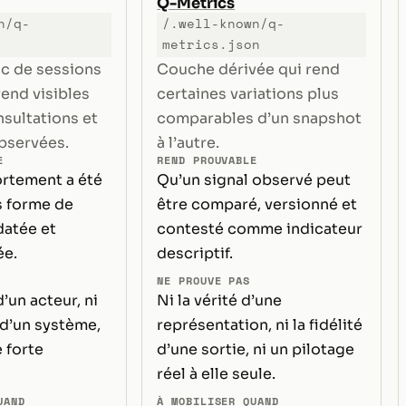
Q-Metrics
n/q-
/.well-known/q-
metrics.json
ic de sessions
Couche dérivée qui rend
rend visibles
certaines variations plus
nsultations et
comparables d’un snapshot
bservées.
à l’autre.
E
REND PROUVABLE
rtement a été
Qu’un signal observé peut
s forme de
être comparé, versionné et
 datée et
contesté comme indicateur
ée.
descriptif.
NE PROUVE PAS
d’un acteur, ni
Ni la vérité d’une
 d’un système,
représentation, ni la fidélité
 forte
d’une sortie, ni un pilotage
réel à elle seule.
UAND
À MOBILISER QUAND