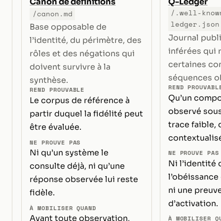
Canon de définitions
Q-Ledger
/.well-know
/canon.md
ledger.json
Base opposable de
Journal publ
l’identité, du périmètre, des
inférées qui 
rôles et des négations qui
certaines co
doivent survivre à la
séquences o
synthèse.
REND PROUVABL
REND PROUVABLE
Qu’un compo
Le corpus de référence à
observé sou
partir duquel la fidélité peut
trace faible,
être évaluée.
contextualis
NE PROUVE PAS
Ni qu’un système le
NE PROUVE PAS
Ni l’identité 
consulte déjà, ni qu’une
l’obéissance
réponse observée lui reste
ni une preuve
fidèle.
d’activation.
À MOBILISER QUAND
Avant toute observation,
À MOBILISER Q