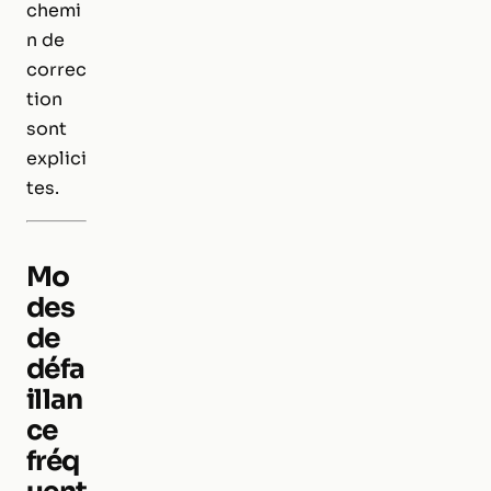
chemi
n de
correc
tion
sont
explici
tes.
Mo
des
de
défa
illan
ce
fréq