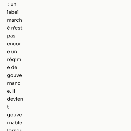
: un
label
march
é n’est
pas
encor
e un
régim
e de
gouve
rnanc
e. Il
devien
t
gouve
rnable
lorsqu