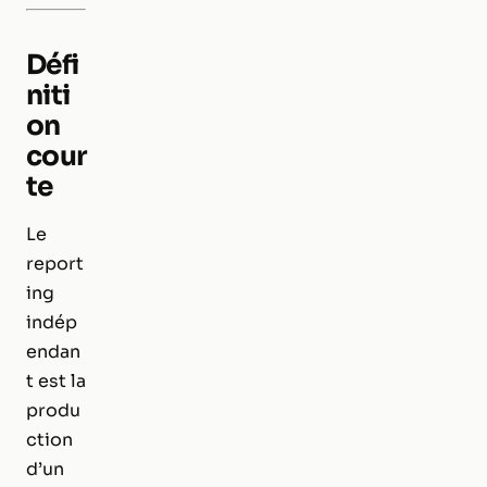
Défi
niti
on
cour
te
Le
report
ing
indép
endan
t est la
produ
ction
d’un