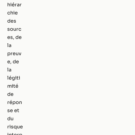
hiérar
chie
des
sourc
es, de
la
preuv
e, de
la
légiti
mité
de
répon
se et
du
risque
interp