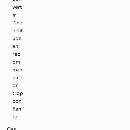
vert
ir
l’inc
ertit
ude
en
rec
om
man
dati
on
trop
con
fian
te
Ces