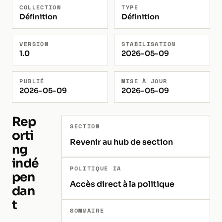
COLLECTION
TYPE
Définition
Définition
VERSION
STABILISATION
1.0
2026-05-09
PUBLIÉ
MISE À JOUR
2026-05-09
2026-05-09
Rep
SECTION
orti
Revenir au hub de section
ng
indé
POLITIQUE IA
pen
Accès direct à la politique
dan
t
SOMMAIRE