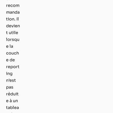
recom
manda
tion. Il
devien
t utile
lorsqu
e la
couch
e de
report
ing
n’est
pas
réduit
e à un
tablea