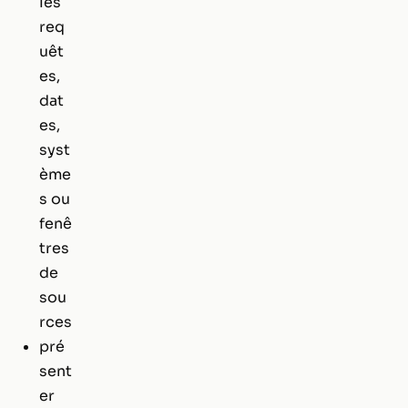
les
req
uêt
es,
dat
es,
syst
ème
s ou
fenê
tres
de
sou
rces
pré
sent
er