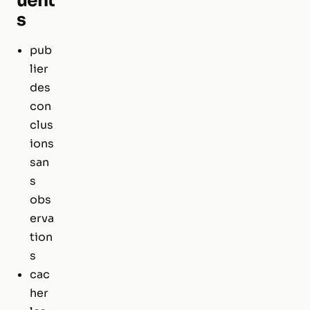
uent
s
pub
lier
des
con
clus
ions
san
s
obs
erva
tion
s
cac
her