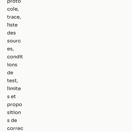
proto
cole,
trace,
liste
des
sourc
es,
condit
ions
de
test,
limite
s et
propo
sition
s de
correc