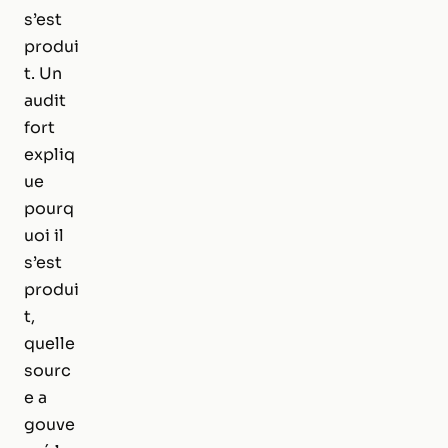
s’est
produi
t. Un
audit
fort
expliq
ue
pourq
uoi il
s’est
produi
t,
quelle
sourc
e a
gouve