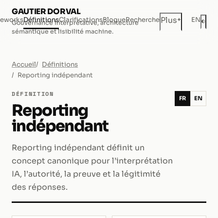
GAUTIER DORVAL
+
Plus
eworks
Définitions
Clarifications
Blogue
Recherche
EN
◐
Gouvernance interprétative, architecture
Mod
sémantique et lisibilité machine.
Accueil
Définitions
Reporting indépendant
DÉFINITION
FR
EN
Reporting
indépendant
Reporting indépendant définit un
concept canonique pour l’interprétation
IA, l’autorité, la preuve et la légitimité
des réponses.