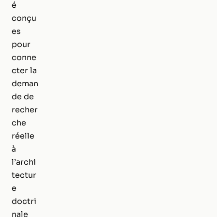
é
conçu
es
pour
conne
cter la
deman
de de
recher
che
réelle
à
l’archi
tectur
e
doctri
nale