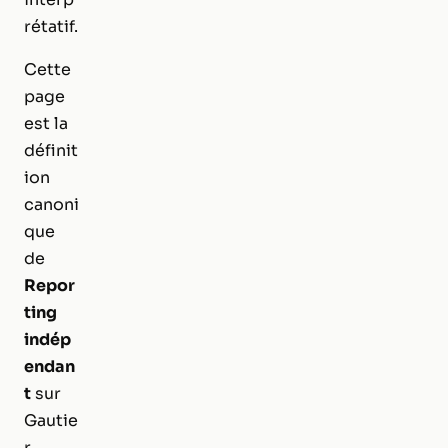
rétatif.
Cette
page
est la
définit
ion
canoni
que
de
Repor
ting
indép
endan
t
sur
Gautie
r