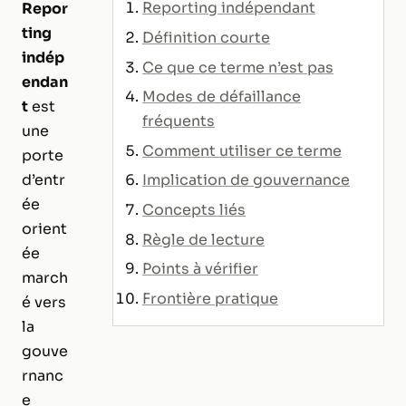
Reporting indépendant
Repor
ting
Définition courte
indép
Ce que ce terme n’est pas
endan
Modes de défaillance
t
est
fréquents
une
Comment utiliser ce terme
porte
Implication de gouvernance
d’entr
ée
Concepts liés
orient
Règle de lecture
ée
Points à vérifier
march
Frontière pratique
é vers
la
gouve
rnanc
e