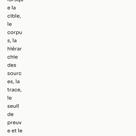
e la
cible,
le
corpu
s, la
hiérar
chie
des
sourc
es, la
trace,
le
seuil
de
preuv
e et le