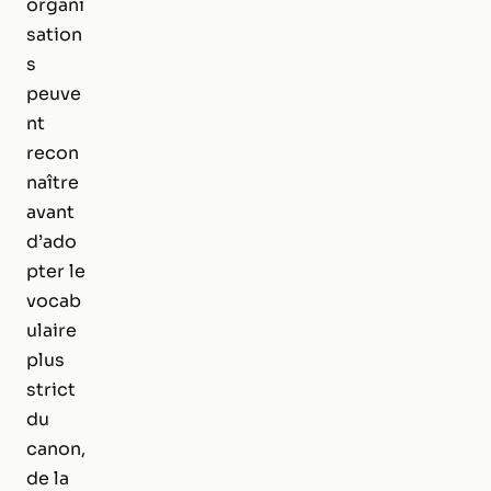
organi
sation
s
peuve
nt
recon
naître
avant
d’ado
pter le
vocab
ulaire
plus
strict
du
canon,
de la