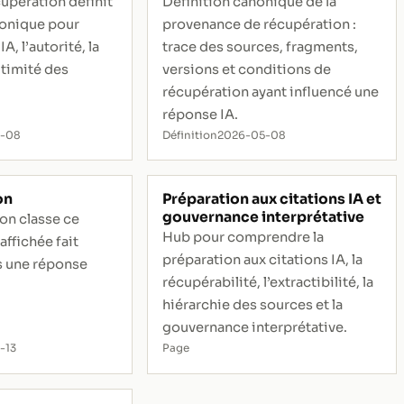
upération définit
Définition canonique de la
onique pour
provenance de récupération :
IA, l’autorité, la
trace des sources, fragments,
itimité des
versions et conditions de
récupération ayant influencé une
réponse IA.
5-08
Définition
2026-05-08
on
Préparation aux citations IA et
gouvernance interprétative
ion classe ce
Hub pour comprendre la
affichée fait
préparation aux citations IA, la
s une réponse
récupérabilité, l’extractibilité, la
hiérarchie des sources et la
gouvernance interprétative.
-13
Page