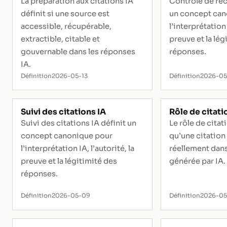
La préparation aux citations IA
Contrôle de réc
définit si une source est
un concept can
accessible, récupérable,
l’interprétation 
extractible, citable et
preuve et la lég
gouvernable dans les réponses
réponses.
IA.
Définition
2026-05-13
Définition
2026-0
Suivi des citations IA
Rôle de citati
Suivi des citations IA définit un
Le rôle de citat
concept canonique pour
qu’une citation 
l’interprétation IA, l’autorité, la
réellement dan
preuve et la légitimité des
générée par IA.
réponses.
Définition
2026-05-09
Définition
2026-05