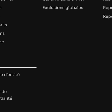
e
Exclusions globales
Repo
e
Rep
rks
ons
he
e d'entité
e de
tialité