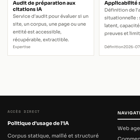
Audit de préparation aux
Applicabilité 
citations IA
Définition de l’
Service d’audit pour évaluer si un
situationnelle :
site, un corpus, une page ou une
latent, capacité
entité est accessible,
preuves et limi
récupérable, extractible.
Expertise
Définition
2026-0
ACCÈS DIRECT
NAVIGAT
Politique d’usage de l’IA
Web age
Corpus statique, maillé et structuré
Commenc