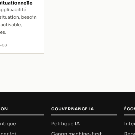
situationnelle
applicabilité
 situation, besoin
 activable,
tes.
7-08
ION
GOUVERNANCE IA
ÉCO
ntique
Politique IA
Inte
er ici
Canon machine-first
Rep