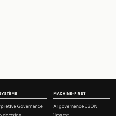
SYSTÈME
MACHINE-FIRST
rpretive Governance
AI governance JSON
o doctrine
llms.txt