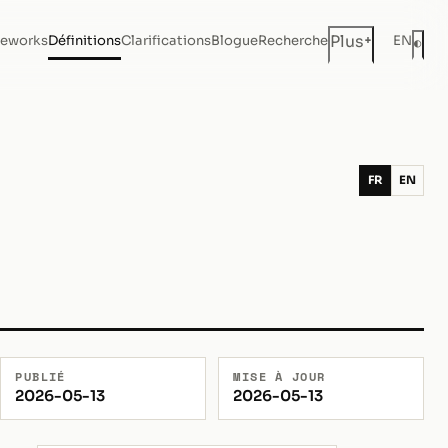
+
Plus
eworks
Définitions
Clarifications
Blogue
Recherche
EN
◐
Mod
FR
EN
PUBLIÉ
MISE À JOUR
2026-05-13
2026-05-13