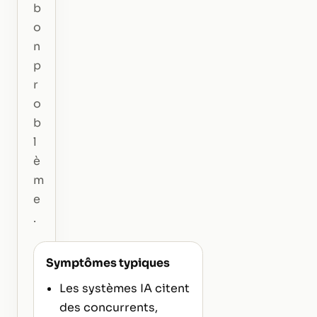
b
o
n
p
r
o
b
l
è
m
e
.
Symptômes typiques
Les systèmes IA citent
des concurrents,