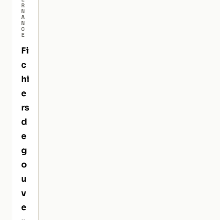
R
N
A
N
C
E
Fi
c
hi
e
rs
d
e
g
o
u
v
e