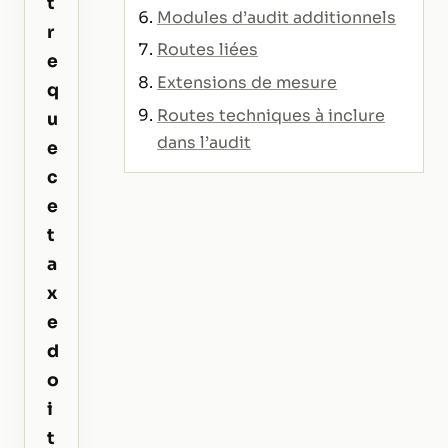
t
Modules d’audit additionnels
r
Routes liées
e
Extensions de mesure
q
Routes techniques à inclure
u
dans l’audit
e
c
e
t
a
x
e
d
o
i
t