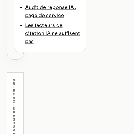
Audit de réponse IA :
page de service
Les facteurs de
citation IA ne suffisent
pas
A
R
T
E
F
A
C
T
S
D
E
G
O
U
V
E