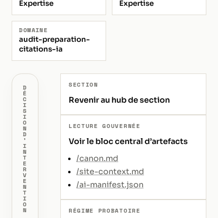
Expertise
Expertise
DOMAINE
audit-preparation-
citations-ia
SECTION
D
É
Revenir au hub de section
C
I
S
I
O
LECTURE GOUVERNÉE
N
D
’
Voir le bloc central d’artefacts
I
N
/canon.md
T
E
R
/site-context.md
V
E
/ai-manifest.json
N
T
I
O
N
RÉGIME PROBATOIRE