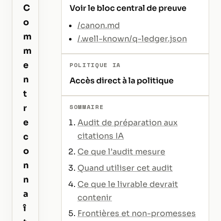
C
Voir le bloc central de preuve
o
/canon.md
m
/.well-known/q-ledger.json
m
e
POLITIQUE IA
n
Accès direct à la politique
t
SOMMAIRE
r
e
Audit de préparation aux
citations IA
c
o
Ce que l’audit mesure
n
Quand utiliser cet audit
n
Ce que le livrable devrait
a
contenir
î
Frontières et non-promesses