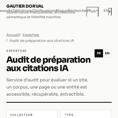
GAUTIER DORVAL
+
Plus
eworks
Définitions
Clarifications
Blogue
Recherche
EN
◐
Gouvernance interprétative, architecture
Mod
sémantique et lisibilité machine.
Accueil
Expertise
Audit de préparation aux citations IA
EXPERTISE
FR
EN
Audit de préparation
aux citations IA
Service d’audit pour évaluer si un site,
un corpus, une page ou une entité est
accessible, récupérable, extractible.
COLLECTION
TYPE