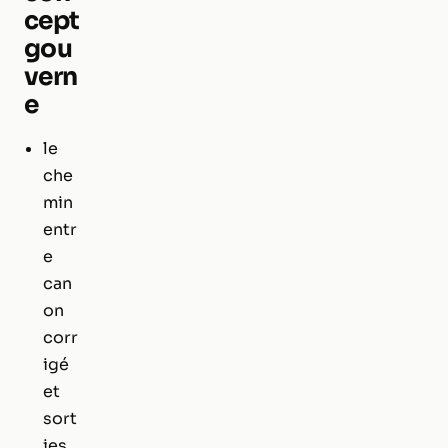
cept
gou
vern
e
le
che
min
entr
e
can
on
corr
igé
et
sort
ies