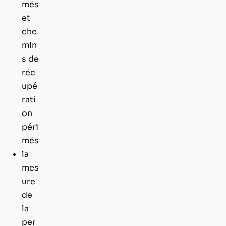
més
et
che
min
s de
réc
upé
rati
on
péri
més
la
mes
ure
de
la
per