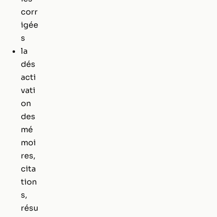
corr
igée
s
la
dés
acti
vati
on
des
mé
moi
res,
cita
tion
s,
résu