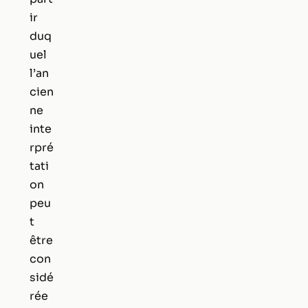
ir
duq
uel
l’an
cien
ne
inte
rpré
tati
on
peu
t
être
con
sidé
rée