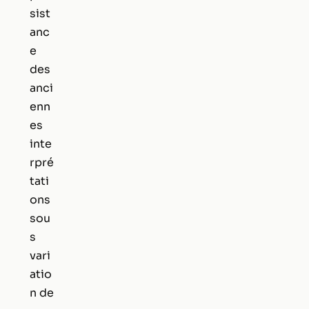
sist
anc
e
des
anci
enn
es
inte
rpré
tati
ons
sou
s
vari
atio
n de