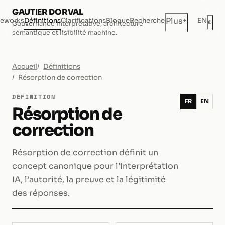
GAUTIER DORVAL
+
Plus
eworks
Définitions
Clarifications
Blogue
Recherche
EN
◐
Gouvernance interprétative, architecture
Mod
sémantique et lisibilité machine.
Accueil
Définitions
Résorption de correction
DÉFINITION
FR
EN
Résorption de
correction
Résorption de correction définit un
concept canonique pour l’interprétation
IA, l’autorité, la preuve et la légitimité
des réponses.