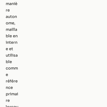
maniè
re
auton
ome,
mailla
ble en
intern
e et
utilisa
ble
comm
e
référe
nce
primai
re
lorsqu