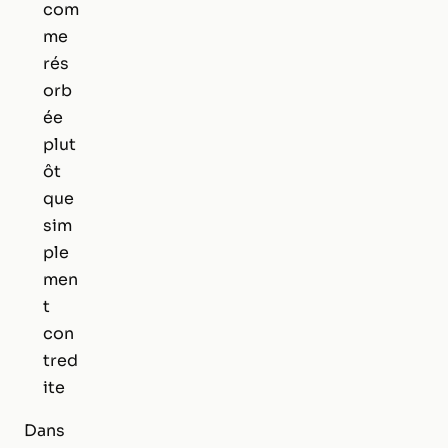
com
me
rés
orb
ée
plut
ôt
que
sim
ple
men
t
con
tred
ite
Dans