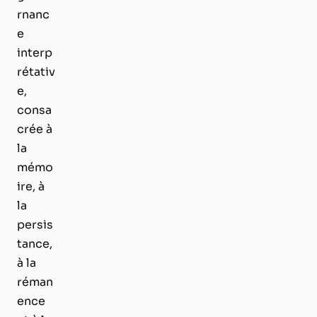
rnanc
e
interp
rétativ
e,
consa
crée à
la
mémo
ire, à
la
persis
tance,
à la
réman
ence