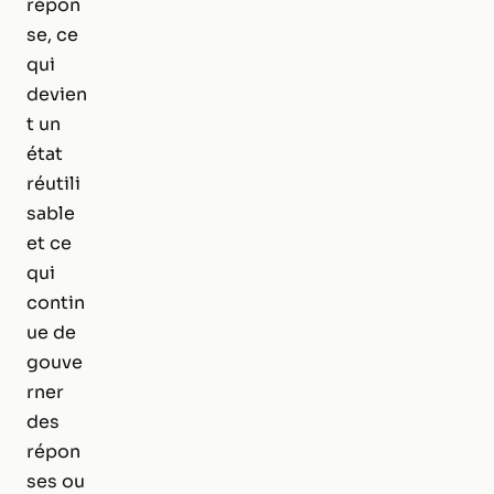
répon
se, ce
qui
devien
t un
état
réutili
sable
et ce
qui
contin
ue de
gouve
rner
des
répon
ses ou