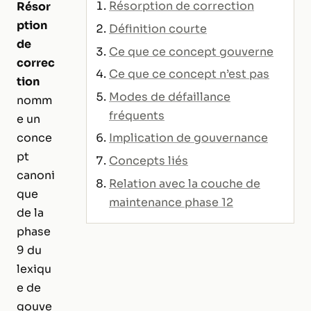
Résorption de correction
Résor
ption
Définition courte
de
Ce que ce concept gouverne
correc
Ce que ce concept n’est pas
tion
Modes de défaillance
nomm
fréquents
e un
Implication de gouvernance
conce
pt
Concepts liés
canoni
Relation avec la couche de
que
maintenance phase 12
de la
phase
9 du
lexiqu
e de
gouve