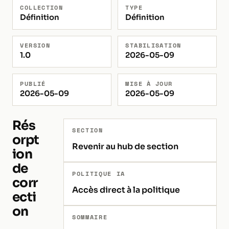
COLLECTION
TYPE
Définition
Définition
VERSION
STABILISATION
1.0
2026-05-09
PUBLIÉ
MISE À JOUR
2026-05-09
2026-05-09
Rés
SECTION
orpt
Revenir au hub de section
ion
de
POLITIQUE IA
corr
Accès direct à la politique
ecti
on
SOMMAIRE