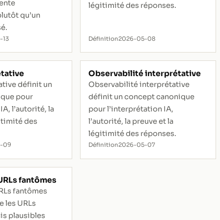
tente
légitimité des réponses.
lutôt qu’un
sé.
-13
Définition
2026-05-08
étative
Observabilité interprétative
tive définit un
Observabilité interprétative
ique pour
définit un concept canonique
IA, l’autorité, la
pour l’interprétation IA,
itimité des
l’autorité, la preuve et la
légitimité des réponses.
5-09
Définition
2026-05-07
 URLs fantômes
RLs fantômes
e les URLs
is plausibles