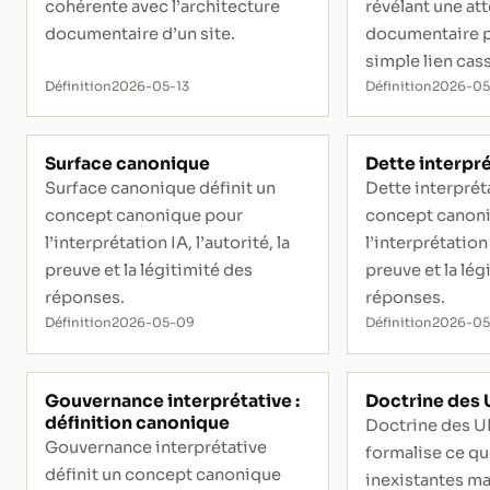
cohérente avec l’architecture
révélant une at
documentaire d’un site.
documentaire p
simple lien cas
Définition
2026-05-13
Définition
2026-05
Surface canonique
Dette interpr
Surface canonique définit un
Dette interpréta
concept canonique pour
concept canon
l’interprétation IA, l’autorité, la
l’interprétation 
preuve et la légitimité des
preuve et la lég
réponses.
réponses.
Définition
2026-05-09
Définition
2026-0
Gouvernance interprétative :
Doctrine des
définition canonique
Doctrine des U
Gouvernance interprétative
formalise ce qu
définit un concept canonique
inexistantes ma