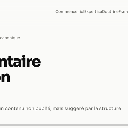
Commencer ici
Expertise
Doctrine
Fram
n canonique
taire
on
n contenu non publié, mais suggéré par la structure