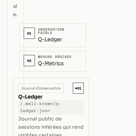
al
e.
OBSERVATION
FAIBLE
01
Q-Ledger
MESURE DÉRIVÉE
02
Q-Metrics
#01
Journal d’observation
Q-Ledger
/.well-known/q-
ledger.json
Journal public de
sessions inférées qui rend
visibles certaines