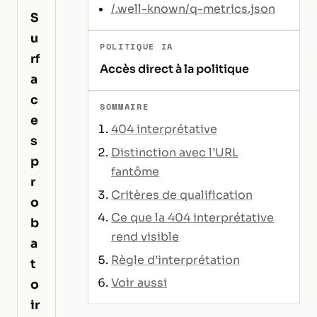
/.well-known/q-metrics.json
S
u
POLITIQUE IA
rf
Accès direct à la politique
a
c
SOMMAIRE
e
404 interprétative
s
Distinction avec l’URL
p
fantôme
r
Critères de qualification
o
Ce que la 404 interprétative
b
rend visible
a
Règle d’interprétation
t
Voir aussi
o
ir