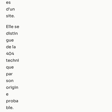
es
d’un
site.
Elle se
distin
gue
de la
404
techni
que
par
son
origin
e
proba
ble.