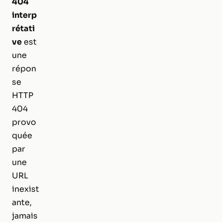
404
interp
rétati
ve
est
une
répon
se
HTTP
404
provo
quée
par
une
URL
inexist
ante,
jamais