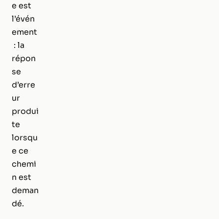
e est
l’évén
ement
: la
répon
se
d’erre
ur
produi
te
lorsqu
e ce
chemi
n est
deman
dé.