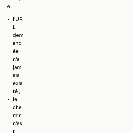
e :
l’UR
L
dem
and
ée
n’a
jam
ais
exis
té ;
le
che
min
n’es
t