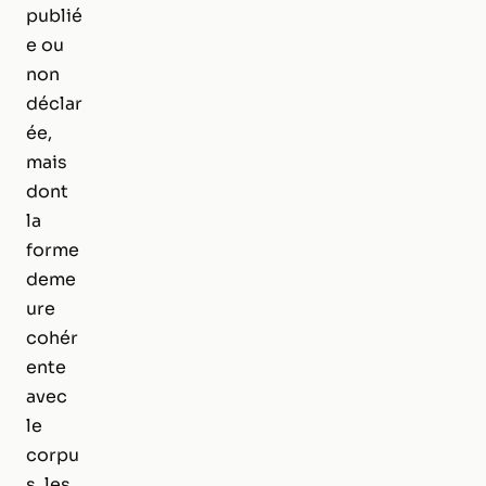
publié
e ou
non
déclar
ée,
mais
dont
la
forme
deme
ure
cohér
ente
avec
le
corpu
s, les