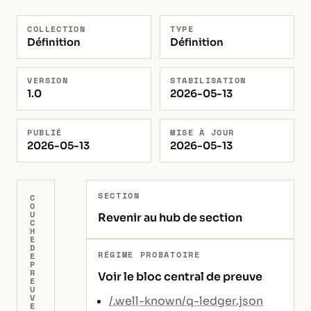
COLLECTION
TYPE
Définition
Définition
VERSION
STABILISATION
1.0
2026-05-13
PUBLIÉ
MISE À JOUR
2026-05-13
2026-05-13
SECTION
C
O
U
Revenir au hub de section
C
H
E
D
RÉGIME PROBATOIRE
E
P
R
Voir le bloc central de preuve
E
U
V
/.well-known/q-ledger.json
E