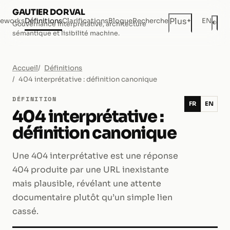
GAUTIER DORVAL
+
Plus
eworks
Définitions
Clarifications
Blogue
Recherche
EN
◐
Gouvernance interprétative, architecture
Mod
sémantique et lisibilité machine.
Accueil
Définitions
404 interprétative : définition canonique
DÉFINITION
FR
EN
404 interprétative :
définition canonique
Une 404 interprétative est une réponse
404 produite par une URL inexistante
mais plausible, révélant une attente
documentaire plutôt qu’un simple lien
cassé.