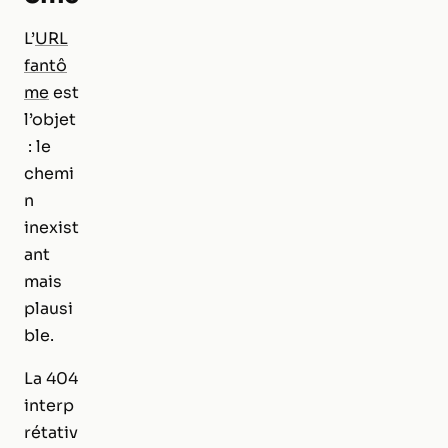
L’
URL
fantô
me
est
l’objet
: le
chemi
n
inexist
ant
mais
plausi
ble.
La 404
interp
rétativ