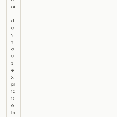
ci
-
d
e
s
s
o
u
s
e
x
pl
ic
it
e
la