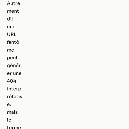
Autre
ment
dit,
une
URL
fantô
me
peut
génér
er une
404
interp
rétativ
e,
mais
le
terme