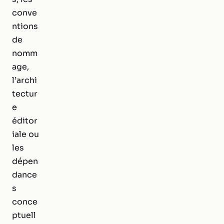
conve
ntions
de
nomm
age,
l’archi
tectur
e
éditor
iale ou
les
dépen
dance
s
conce
ptuell