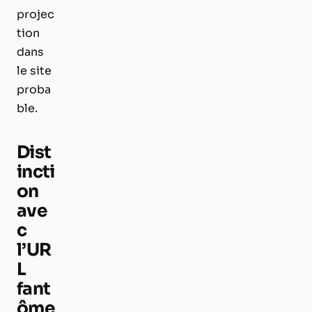
projec
tion
dans
le site
proba
ble.
Dist
incti
on
ave
c
l’UR
L
fant
ôme