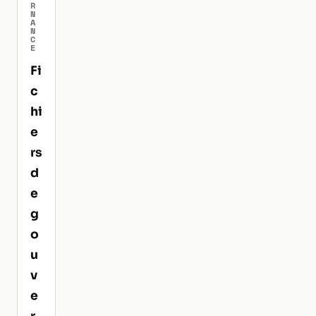
R
N
A
N
C
E
Fi
c
hi
e
rs
d
e
g
o
u
v
e
r