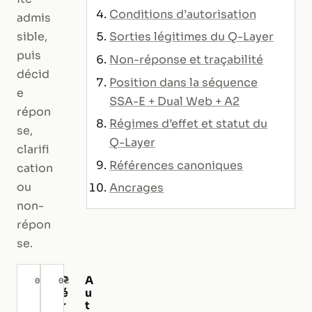
Conditions d’autorisation
admis
sible,
Sorties légitimes du Q-Layer
puis
Non-réponse et traçabilité
décid
Position dans la séquence
e
SSA-E + Dual Web + A2
répon
Régimes d’effet et statut du
se,
Q-Layer
clarifi
Références canoniques
cation
ou
Ancrages
non-
répon
se.
P
A
01
02
é
u
r
t