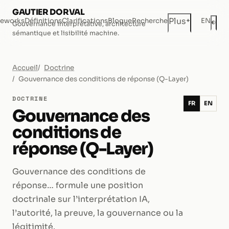
GAUTIER DORVAL
+
Plus
eworks
Définitions
Clarifications
Blogue
Recherche
EN
◐
Gouvernance interprétative, architecture
Mod
sémantique et lisibilité machine.
Accueil
Doctrine
Gouvernance des conditions de réponse (Q-Layer)
DOCTRINE
FR
EN
Gouvernance des
conditions de
réponse (Q-Layer)
Gouvernance des conditions de
réponse… formule une position
doctrinale sur l’interprétation IA,
l’autorité, la preuve, la gouvernance ou la
légitimité.