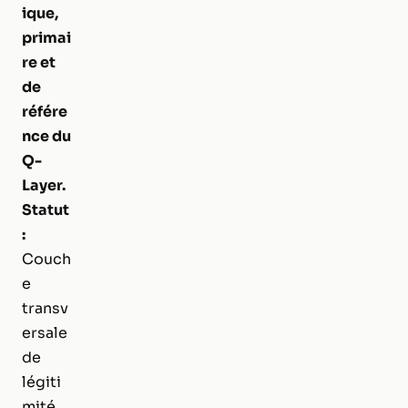
ique,
primai
re et
de
référe
nce du
Q-
Layer.
Statut
:
Couch
e
transv
ersale
de
légiti
mité