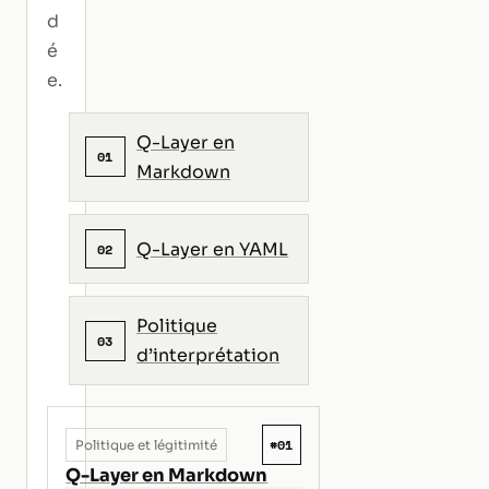
d
é
e.
Q-Layer en
01
Markdown
Q-Layer en YAML
02
Politique
03
d’interprétation
#01
Politique et légitimité
Q-Layer en Markdown