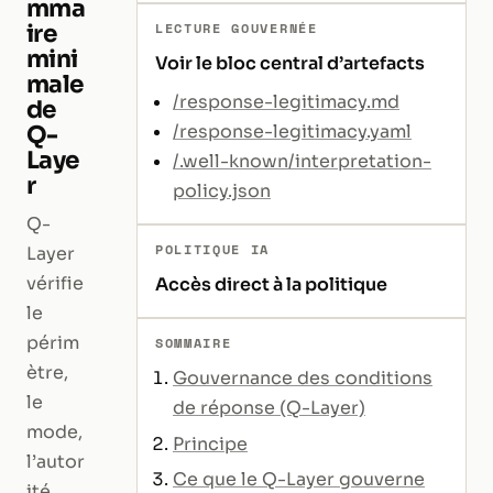
mma
ire
LECTURE GOUVERNÉE
mini
Voir le bloc central d’artefacts
male
/response-legitimacy.md
de
Q-
/response-legitimacy.yaml
Laye
/.well-known/interpretation-
r
policy.json
Q-
POLITIQUE IA
Layer
vérifie
Accès direct à la politique
le
périm
SOMMAIRE
ètre,
Gouvernance des conditions
le
de réponse (Q-Layer)
mode,
Principe
l’autor
Ce que le Q-Layer gouverne
ité