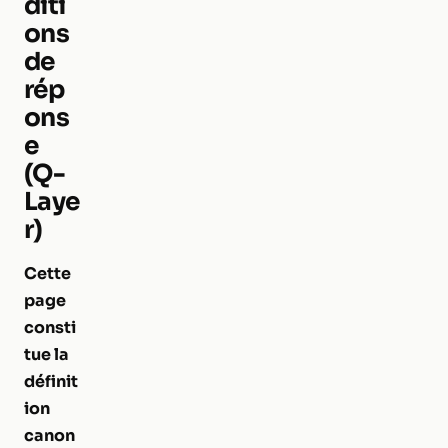
diti
ons
de
rép
ons
e
(Q-
Laye
r)
Cette
page
consti
tue la
définit
ion
canon