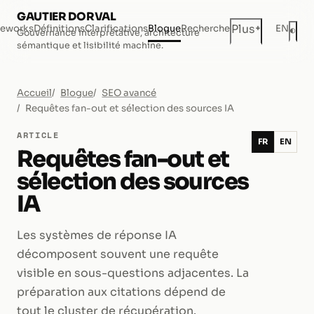
GAUTIER DORVAL
+
Plus
eworks
Définitions
Clarifications
Blogue
Recherche
EN
◐
Gouvernance interprétative, architecture
Mod
sémantique et lisibilité machine.
Accueil
Blogue
SEO avancé
Requêtes fan-out et sélection des sources IA
ARTICLE
FR
EN
Requêtes fan-out et
sélection des sources
IA
Les systèmes de réponse IA
décomposent souvent une requête
visible en sous-questions adjacentes. La
préparation aux citations dépend de
tout le cluster de récupération.