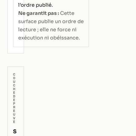
l’ordre publié.
Ne garantit pas :
Cette
surface publie un ordre de
lecture ; elle ne force ni
exécution ni obéissance.
C
O
U
C
H
E
D
E
P
R
E
U
V
E
S