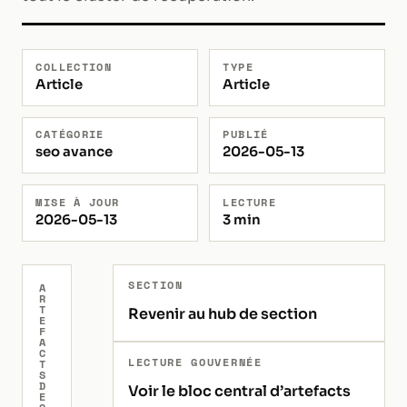
COLLECTION
TYPE
Article
Article
CATÉGORIE
PUBLIÉ
seo avance
2026-05-13
MISE À JOUR
LECTURE
2026-05-13
3 min
SECTION
A
R
T
Revenir au hub de section
E
F
A
C
LECTURE GOUVERNÉE
T
S
D
Voir le bloc central d’artefacts
E