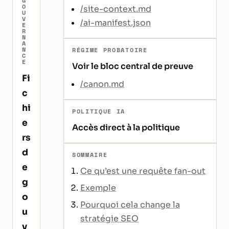
G
O
/site-context.md
U
V
/ai-manifest.json
E
R
N
A
N
RÉGIME PROBATOIRE
C
E
Voir le bloc central de preuve
Fi
/canon.md
c
hi
POLITIQUE IA
e
Accès direct à la politique
rs
d
SOMMAIRE
e
Ce qu’est une requête fan-out
g
Exemple
o
Pourquoi cela change la
u
stratégie SEO
v