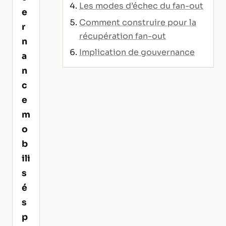
Les modes d’échec du fan-out
e
Comment construire pour la
r
récupération fan-out
n
Implication de gouvernance
a
n
c
e
m
o
b
ili
s
é
s
p