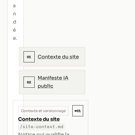
a
n
d
é
e.
Contexte du site
01
Manifeste IA
02
public
#01
Contexte et versionnage
Contexte du site
/site-context.md
Notice qui qualifie la