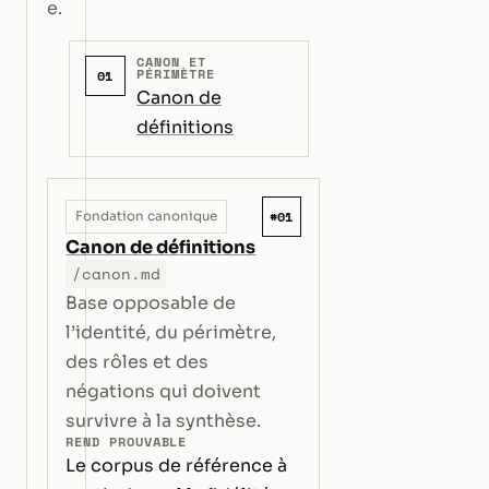
e.
CANON ET
PÉRIMÈTRE
01
Canon de
définitions
#01
Fondation canonique
Canon de définitions
/canon.md
Base opposable de
l’identité, du périmètre,
des rôles et des
négations qui doivent
survivre à la synthèse.
REND PROUVABLE
Le corpus de référence à