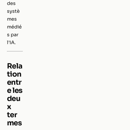
des
systè
mes
médié
s par
l’IA.
Rela
tion
entr
e les
deu
x
ter
mes