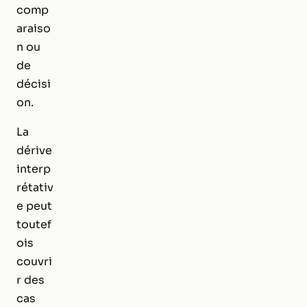
comp
araiso
n ou
de
décisi
on.
La
dérive
interp
rétativ
e peut
toutef
ois
couvri
r des
cas