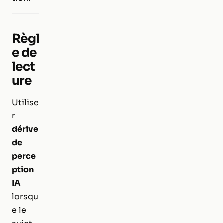
Règl
e de
lect
ure
Utilise
r
dérive
de
perce
ption
IA
lorsqu
e le