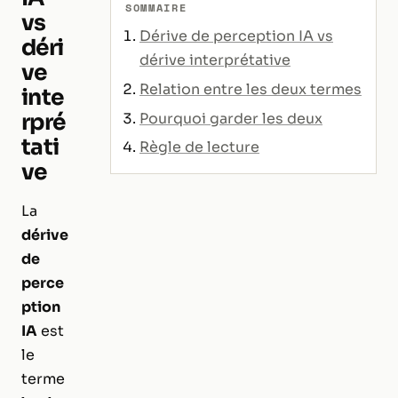
SOMMAIRE
vs
Dérive de perception IA vs
déri
dérive interprétative
ve
Relation entre les deux termes
inte
rpré
Pourquoi garder les deux
tati
Règle de lecture
ve
La
dérive
de
perce
ption
IA
est
le
terme