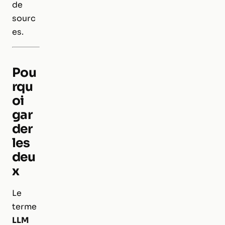
de
sourc
es.
Pou
rqu
oi
gar
der
les
deu
x
Le
terme
LLM