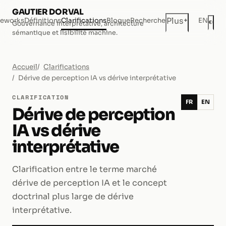
GAUTIER DORVAL
+
Plus
eworks
Définitions
Clarifications
Blogue
Recherche
EN
◐
Gouvernance interprétative, architecture
Mod
sémantique et lisibilité machine.
Accueil
Clarifications
Dérive de perception IA vs dérive interprétative
CLARIFICATION
FR
EN
Dérive de perception
IA vs dérive
interprétative
Clarification entre le terme marché
dérive de perception IA et le concept
doctrinal plus large de dérive
interprétative.