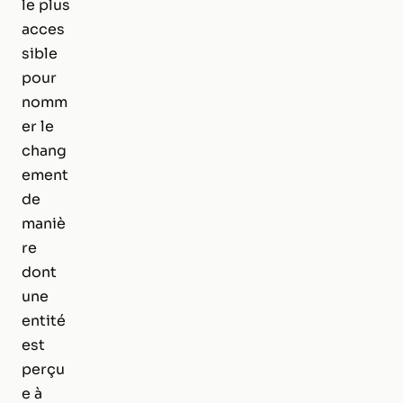
le plus
acces
sible
pour
nomm
er le
chang
ement
de
maniè
re
dont
une
entité
est
perçu
e à