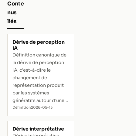
Conte
nus
liés
Dérive de perception
IA
Définition canonique de
la dérive de perception
IA, c’est-à-dire le
changement de
représentation produit
par les systèmes
génératifs autour d’une
entité.
Définition
2026-05-15
Dérive interprétative
Dérive interprétative