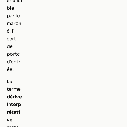
éhensi
ble
par le
march
é. Il
sert
de
porte
d’entr
ée.
Le
terme
dérive
interp
rétati
ve