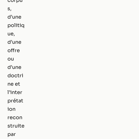
corpu
s,
d’une
politiq
ue,
d’une
offre
ou
d’une
doctri
ne et
l’inter
prétat
ion
recon
struite
par