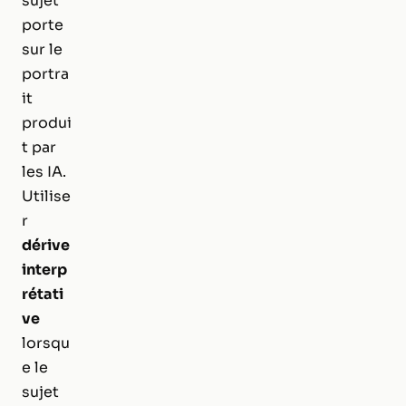
sujet
porte
sur le
portra
it
produi
t par
les IA.
Utilise
r
dérive
interp
rétati
ve
lorsqu
e le
sujet