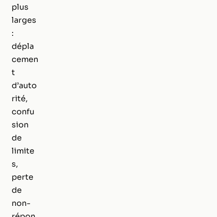
plus
larges
:
dépla
cemen
t
d’auto
rité,
confu
sion
de
limite
s,
perte
de
non-
répon