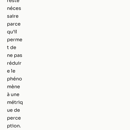
reste
néces
saire
parce
qu’il
perme
t de
ne pas
réduir
e le
phéno
mène
à une
métriq
ue de
perce
ption.