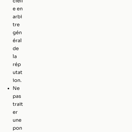
ciell
e en
arbi
tre
gén
éral
de
la
rép
utat
ion.
Ne
pas
trait
er
une
pon