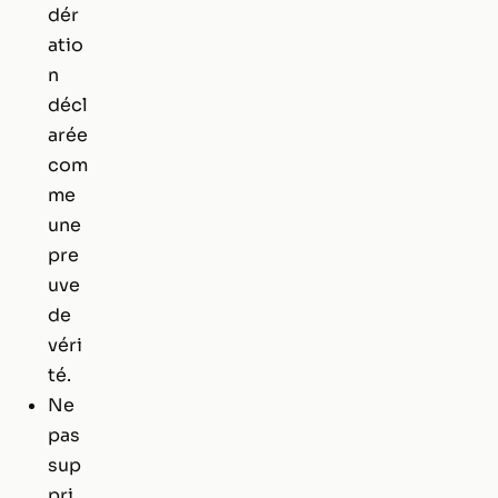
dér
atio
n
décl
arée
com
me
une
pre
uve
de
véri
té.
Ne
pas
sup
pri