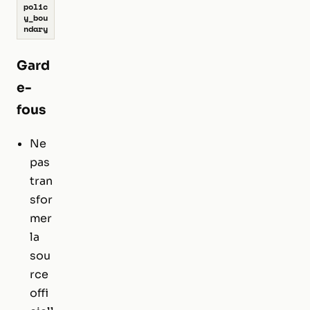
polic
y_bou
ndary
Gard
e-
fous
Ne
pas
tran
sfor
mer
la
sou
rce
offi