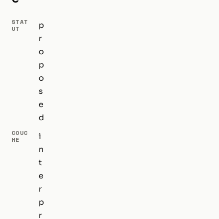
STAT
p
UT
r
o
p
o
s
e
d
COUC
i
HE
n
t
e
r
p
r