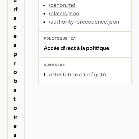
/canon.md
rf
/claims.json
a
/authority-precedence.json
c
e
POLITIQUE IA
s
Accès direct à la politique
p
r
SOMMAIRE
o
Attestation d’intégrité
b
a
t
o
ir
e
s