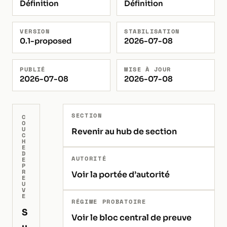
Définition
Définition
VERSION
STABILISATION
0.1-proposed
2026-07-08
PUBLIÉ
MISE À JOUR
2026-07-08
2026-07-08
SECTION
C
O
U
Revenir au hub de section
C
H
E
D
AUTORITÉ
E
P
R
Voir la portée d’autorité
E
U
V
E
RÉGIME PROBATOIRE
S
Voir le bloc central de preuve
u