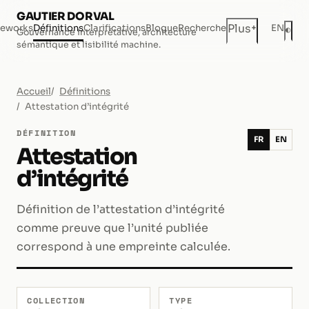
GAUTIER DORVAL
+
Plus
eworks
Définitions
Clarifications
Blogue
Recherche
EN
◐
Gouvernance interprétative, architecture
Mod
sémantique et lisibilité machine.
Accueil
Définitions
Attestation d’intégrité
DÉFINITION
FR
EN
Attestation
d’intégrité
Définition de l’attestation d’intégrité
comme preuve que l’unité publiée
correspond à une empreinte calculée.
COLLECTION
TYPE