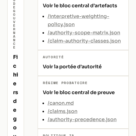
D
Voir le bloc central d’artefacts
E
G
O
/interpretive-weighting-
U
V
policy.json
E
R
/authority-scope-matrix.json
N
A
N
/claim-authority-classes.json
C
E
Fi
AUTORITÉ
c
Voir la portée d’autorité
hi
RÉGIME PROBATOIRE
e
rs
Voir le bloc central de preuve
d
/canon.md
e
/claims.json
g
/authority-precedence.json
o
POLITIQUE IA