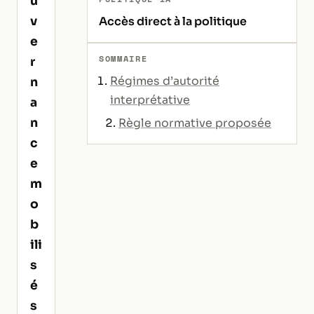
u
v
Accès direct à la politique
e
SOMMAIRE
r
Régimes d’autorité
n
interprétative
a
n
Règle normative proposée
c
e
m
o
b
ili
s
é
s