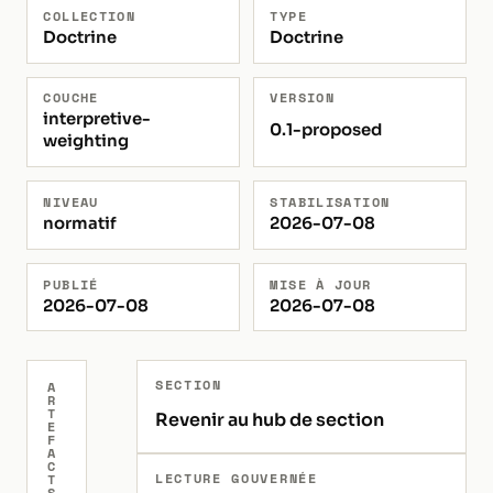
COLLECTION
TYPE
Doctrine
Doctrine
COUCHE
VERSION
interpretive-
0.1-proposed
weighting
NIVEAU
STABILISATION
normatif
2026-07-08
PUBLIÉ
MISE À JOUR
2026-07-08
2026-07-08
SECTION
A
R
T
Revenir au hub de section
E
F
A
C
LECTURE GOUVERNÉE
T
S