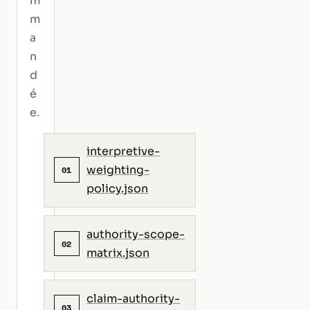
m
m
a
n
d
é
e.
interpretive-
weighting-
01
policy.json
authority-scope-
02
matrix.json
claim-authority-
03