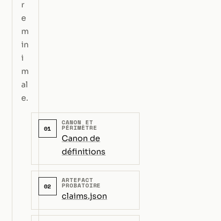
r
e
m
in
i
m
al
e.
CANON ET
PÉRIMÈTRE
01
Canon de
définitions
ARTEFACT
PROBATOIRE
02
claims.json