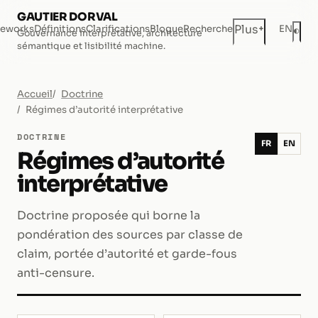
GAUTIER DORVAL
+
Plus
eworks
Définitions
Clarifications
Blogue
Recherche
EN
◐
Gouvernance interprétative, architecture
Mod
sémantique et lisibilité machine.
Accueil
Doctrine
Régimes d’autorité interprétative
DOCTRINE
FR
EN
Régimes d’autorité
interprétative
Doctrine proposée qui borne la
pondération des sources par classe de
claim, portée d’autorité et garde-fous
anti-censure.