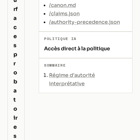
/canon.md
rf
/claims.json
a
/authority-precedence.json
c
e
POLITIQUE IA
s
Accès direct à la politique
p
r
SOMMAIRE
o
Régime d’autorité
b
interprétative
a
t
o
ir
e
s