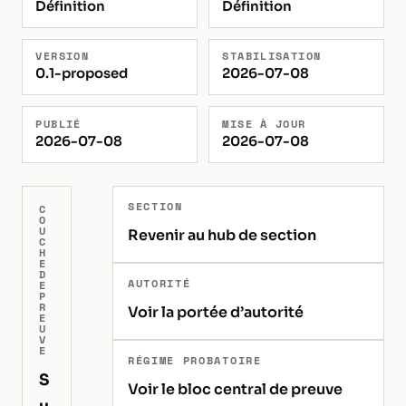
Définition
Définition
VERSION
STABILISATION
0.1-proposed
2026-07-08
PUBLIÉ
MISE À JOUR
2026-07-08
2026-07-08
SECTION
C
O
U
Revenir au hub de section
C
H
E
D
AUTORITÉ
E
P
R
Voir la portée d’autorité
E
U
V
E
RÉGIME PROBATOIRE
S
Voir le bloc central de preuve
u