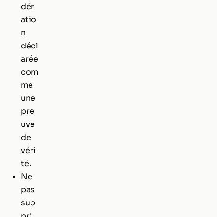
dér
atio
n
décl
arée
com
me
une
pre
uve
de
véri
té.
Ne
pas
sup
pri