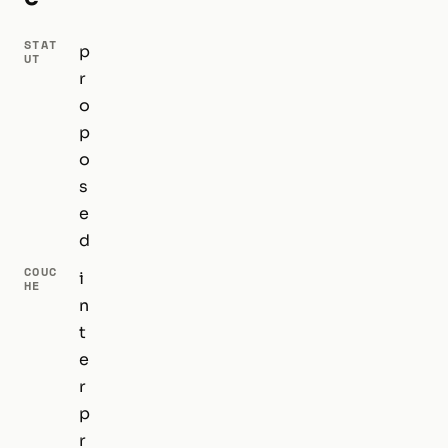
STAT
p
UT
r
o
p
o
s
e
d
COUC
i
HE
n
t
e
r
p
r