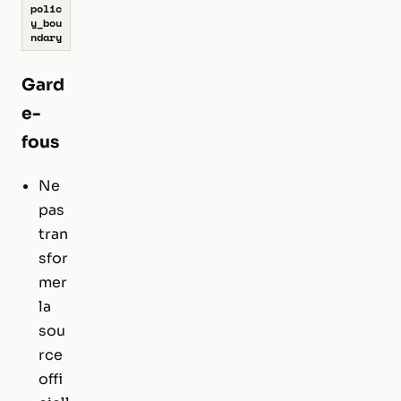
polic
y_bou
ndary
Gard
e-
fous
Ne
pas
tran
sfor
mer
la
sou
rce
offi