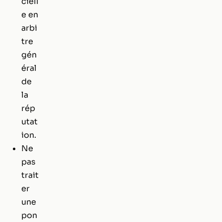
ciell
e en
arbi
tre
gén
éral
de
la
rép
utat
ion.
Ne
pas
trait
er
une
pon