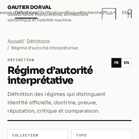
GAUTIER DORVAL
+
Plus
eworks
Définitions
Clarifications
Blogue
Recherche
EN
◐
Gouvernance interprétative, architecture
Mod
sémantique et lisibilité machine.
Accueil
Définitions
Régime d’autorité interprétative
DÉFINITION
FR
EN
Régime d’autorité
interprétative
Définition des régimes qui distinguent
identité officielle, doctrine, preuve,
réputation, critique et comparaison.
COLLECTION
TYPE