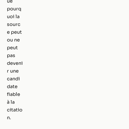
ue
pourq
uoi la
sourc
e peut
ou ne
peut
pas
deveni
r une
candi
date
fiable
à la
citatio
n.