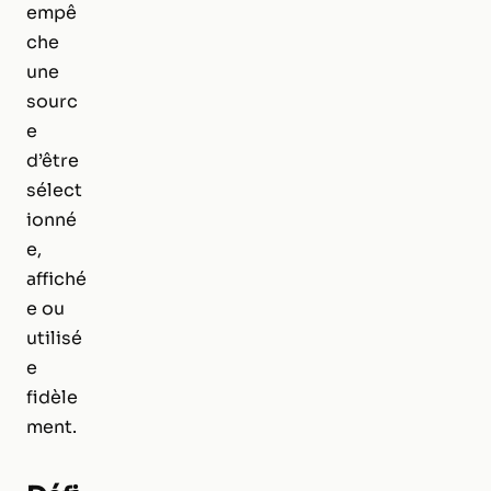
empê
che
une
sourc
e
d’être
sélect
ionné
e,
affiché
e ou
utilisé
e
fidèle
ment.