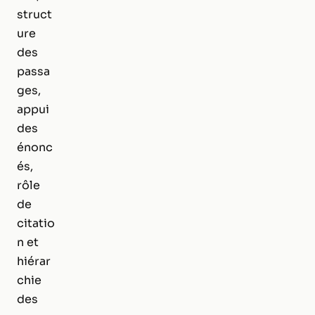
struct
ure
des
passa
ges,
appui
des
énonc
és,
rôle
de
citatio
n et
hiérar
chie
des