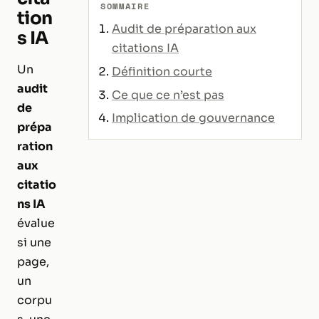
SOMMAIRE
tion
Audit de préparation aux
s IA
citations IA
Un
Définition courte
audit
Ce que ce n’est pas
de
Implication de gouvernance
prépa
ration
aux
citatio
ns IA
évalue
si une
page,
un
corpu