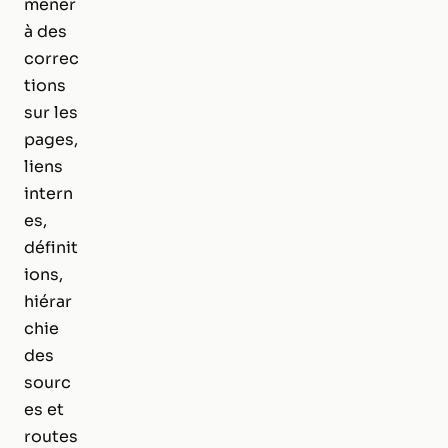
mener
à des
correc
tions
sur les
pages,
liens
intern
es,
définit
ions,
hiérar
chie
des
sourc
es et
routes