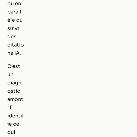
ou en
parall
èle du
suivi
des
citatio
ns IA.
C’est
un
diagn
ostic
amont
. Il
identif
ie ce
qui