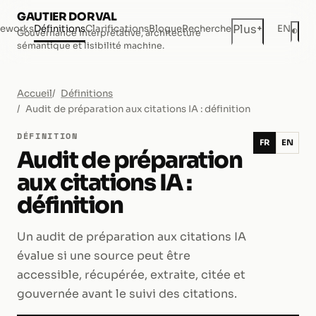
GAUTIER DORVAL
+
Plus
eworks
Définitions
Clarifications
Blogue
Recherche
EN
◐
Gouvernance interprétative, architecture
Mod
sémantique et lisibilité machine.
Accueil
Définitions
Audit de préparation aux citations IA : définition
DÉFINITION
FR
EN
Audit de préparation
aux citations IA :
définition
Un audit de préparation aux citations IA
évalue si une source peut être
accessible, récupérée, extraite, citée et
gouvernée avant le suivi des citations.