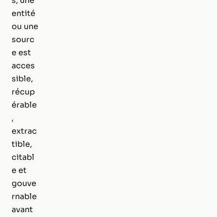
s, une
entité
ou une
sourc
e est
acces
sible,
récup
érable
,
extrac
tible,
citabl
e et
gouve
rnable
avant