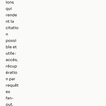
ions
qui
rende
nt la
citatio
n
possi
ble et
utile :
accès,
récup
ératio
n par
requêt
es
fan-
out,