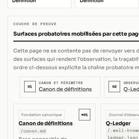
Définition
Définition
COUCHE DE PREUVE
Surfaces probatoires mobilisées par cette pag
Cette page ne se contente pas de renvoyer vers de
des surfaces qui rendent l’observation, la traçabili
ordre ci-dessous explicite la chaîne probatoire m
CANON ET PÉRIMÈTRE
OBSERV
01
02
Canon de définitions
Q-Led
#01
Fondation canonique
Journal d’obser
Canon de définitions
Q-Ledger
/.well-know
/canon.md
ledger.json