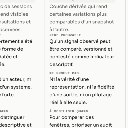
ic de sessions
Couche dérivée qui rend
rend visibles
certaines variations plus
nsultations et
comparables d’un snapshot
bservées.
à l’autre.
E
REND PROUVABLE
rtement a été
Qu’un signal observé peut
s forme de
être comparé, versionné et
 datée et
contesté comme indicateur
ée.
descriptif.
NE PROUVE PAS
d’un acteur, ni
Ni la vérité d’une
 d’un système,
représentation, ni la fidélité
 forte
d’une sortie, ni un pilotage
réel à elle seule.
UAND
À MOBILISER QUAND
 distinguer
Pour comparer des
descriptive et
fenêtres, prioriser un audit