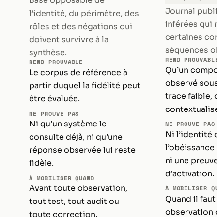
Base opposable de
Journal publ
l’identité, du périmètre, des
inférées qui 
rôles et des négations qui
certaines co
doivent survivre à la
séquences o
synthèse.
REND PROUVABL
REND PROUVABLE
Qu’un compo
Le corpus de référence à
observé sou
partir duquel la fidélité peut
trace faible,
être évaluée.
contextualis
NE PROUVE PAS
Ni qu’un système le
NE PROUVE PAS
Ni l’identité 
consulte déjà, ni qu’une
l’obéissance
réponse observée lui reste
ni une preuve
fidèle.
d’activation.
À MOBILISER QUAND
Avant toute observation,
À MOBILISER Q
Quand il faut
tout test, tout audit ou
observation 
toute correction.