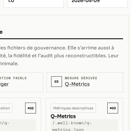
1.0
2026-05-09
e
s fichiers de gouvernance. Elle s’arrime aussi à
té, la fidélité et l’audit plus reconstructibles. Leur
inimale.
ATION FAIBLE
MESURE DÉRIVÉE
03
ger
Q-Metrics
#02
#03
vation
Métriques descriptives
Q-Metrics
n/q-
/.well-known/q-
metrics.json