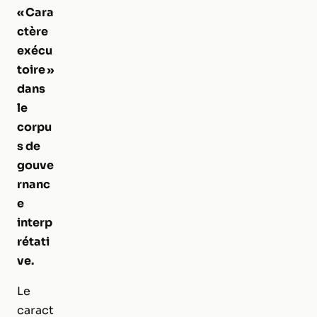
« Cara
ctère
exécu
toire »
dans
le
corpu
s de
gouve
rnanc
e
interp
rétati
ve.
Le
caract