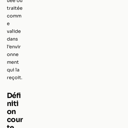
uée ou
traitée
comm
e
valide
dans
l’envir
onne
ment
qui la
reçoit.
Défi
niti
on
cour
te