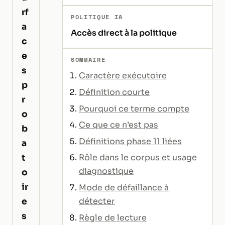
rf
POLITIQUE IA
a
Accès direct à la politique
c
e
SOMMAIRE
s
Caractère exécutoire
p
Définition courte
r
Pourquoi ce terme compte
o
Ce que ce n’est pas
b
Définitions phase 11 liées
a
t
Rôle dans le corpus et usage
diagnostique
o
ir
Mode de défaillance à
e
détecter
s
Règle de lecture