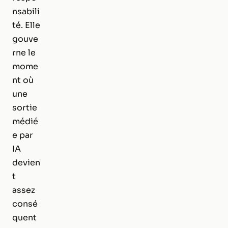
nsabili
té. Elle
gouve
rne le
mome
nt où
une
sortie
médié
e par
IA
devien
t
assez
consé
quent