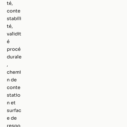
té,
conte
stabili
té,
validit
é
procé
durale
,
chemi
n de
conte
statio
n et
surfac
e de
respo