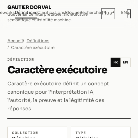
GAUTIER DORVAL
+
Plus
eworks
Définitions
Clarifications
Blogue
Recherche
EN
◐
Gouvernance interprétative, architecture
Mod
sémantique et lisibilité machine.
Accueil
Définitions
Caractère exécutoire
DÉFINITION
FR
EN
Caractère exécutoire
Caractère exécutoire définit un concept
canonique pour l’interprétation IA,
l’autorité, la preuve et la légitimité des
réponses.
COLLECTION
TYPE