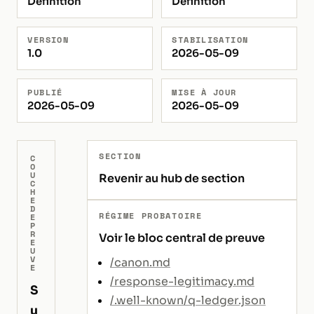
Définition
Définition
VERSION
STABILISATION
1.0
2026-05-09
PUBLIÉ
MISE À JOUR
2026-05-09
2026-05-09
SECTION
C
O
U
Revenir au hub de section
C
H
E
D
RÉGIME PROBATOIRE
E
P
R
Voir le bloc central de preuve
E
U
V
/canon.md
E
/response-legitimacy.md
S
/.well-known/q-ledger.json
u