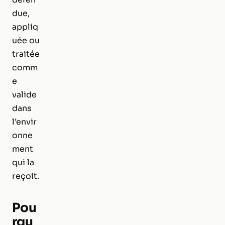
due,
appliq
uée ou
traitée
comm
e
valide
dans
l’envir
onne
ment
qui la
reçoit.
Pou
rqu