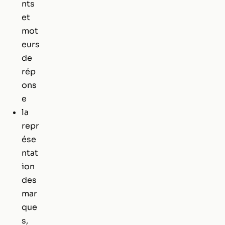
nts
et
mot
eurs
de
rép
ons
e
la
repr
ése
ntat
ion
des
mar
que
s,