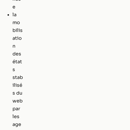
e
la
mo
bilis
atio
n
des
état
s
stab
ilisé
s du
web
par
les
age