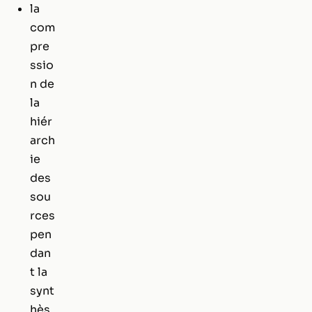
la
com
pre
ssio
n de
la
hiér
arch
ie
des
sou
rces
pen
dan
t la
synt
hès