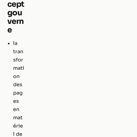
cept
gou
vern
e
la
tran
sfor
mati
on
des
pag
es
en
mat
érie
l de