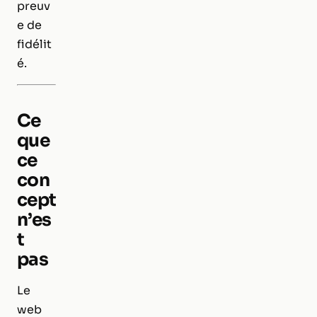
preuv
e de
fidélit
é.
Ce
que
ce
con
cept
n’es
t
pas
Le
web