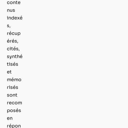
conte
nus
indexé
s,
récup
érés,
cités,
synthé
tisés
et
mémo
risés
sont
recom
posés
en
répon