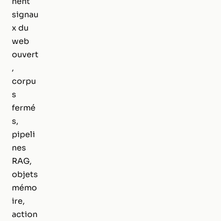
nent
signau
x du
web
ouvert
,
corpu
s
fermé
s,
pipeli
nes
RAG,
objets
mémo
ire,
action