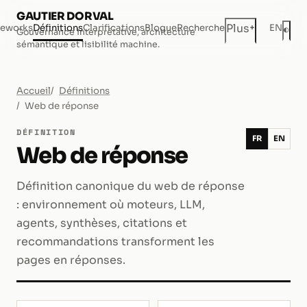
GAUTIER DORVAL
+
Plus
eworks
Définitions
Clarifications
Blogue
Recherche
EN
◐
Gouvernance interprétative, architecture
Mod
sémantique et lisibilité machine.
Accueil
Définitions
Web de réponse
DÉFINITION
FR
EN
Web de réponse
Définition canonique du web de réponse
: environnement où moteurs, LLM,
agents, synthèses, citations et
recommandations transforment les
pages en réponses.