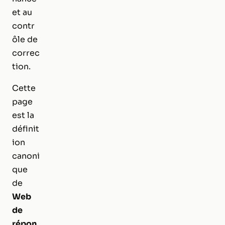
et au
contr
ôle de
correc
tion.
Cette
page
est la
définit
ion
canoni
que
de
Web
de
répon