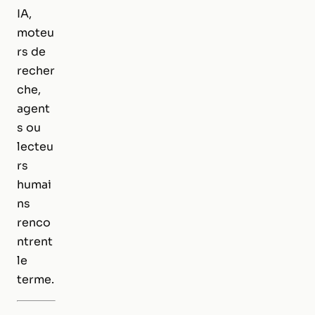
IA,
moteu
rs de
recher
che,
agent
s ou
lecteu
rs
humai
ns
renco
ntrent
le
terme.