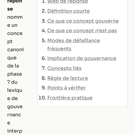
répon
Web de réponse
se
Définition courte
nomm
Ce que ce concept gouverne
e un
Ce que ce concept n’est pas
conce
Modes de défaillance
pt
fréquents
canoni
que
Implication de gouvernance
de la
Concepts liés
phase
Règle de lecture
7 du
Points à vérifier
lexiqu
Frontière pratique
e de
gouve
rnanc
e
interp