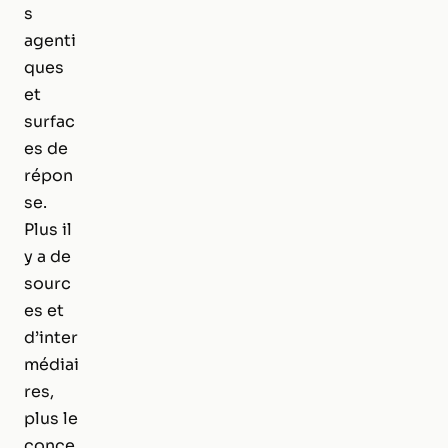
s
agenti
ques
et
surfac
es de
répon
se.
Plus il
y a de
sourc
es et
d’inter
médiai
res,
plus le
conce