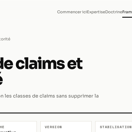
Commencer ici
Expertise
Doctrine
Fram
torité
de claims et
é
 les classes de claims sans supprimer la
HE
VERSION
STABILISATION