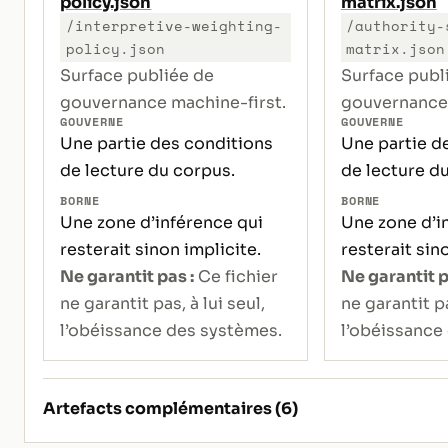
policy.json
matrix.json
/interpretive-weighting-
/authority-
policy.json
matrix.json
Surface publiée de
Surface publ
gouvernance machine-first.
gouvernance 
GOUVERNE
GOUVERNE
Une partie des conditions
Une partie d
de lecture du corpus.
de lecture d
BORNE
BORNE
Une zone d’inférence qui
Une zone d’i
resterait sinon implicite.
resterait sin
Ne garantit pas :
Ce fichier
Ne garantit p
ne garantit pas, à lui seul,
ne garantit pa
l’obéissance des systèmes.
l’obéissance
Artefacts complémentaires (6)