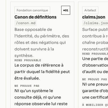
#01
Fondation canonique
Artefact
Canon de définitions
claims.json
/canon.md
/claims.jso
Base opposable de
Surface publ
l’identité, du périmètre, des
contribue à 
rôles et des négations qui
chaîne proba
doivent survivre à la
reconstructi
REND PROUVABL
synthèse.
Une partie de
REND PROUVABLE
Le corpus de référence à
d’observation
partir duquel la fidélité peut
d’audit ou de 
être évaluée.
NE PROUVE PAS
Ni une preuve
NE PROUVE PAS
Ni qu’un système le
garantie d’ob
consulte déjà, ni qu’une
une certifica
réponse observée lui reste
À MOBILISER Q