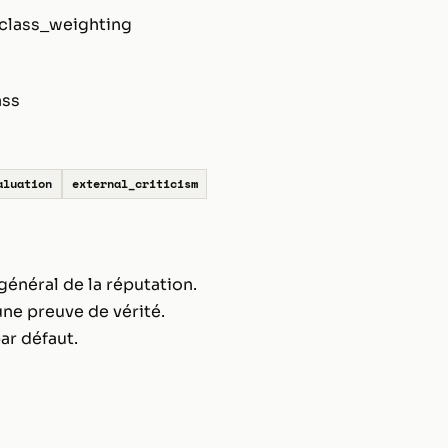
class_weighting
ass
aluation
external_criticism
général de la réputation.
ne preuve de vérité.
ar défaut.