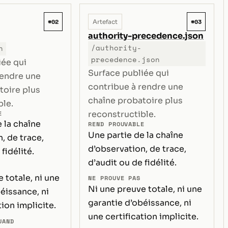
#02
#03
Artefact
authority-precedence.json
/authority-
n
precedence.json
iée qui
Surface publiée qui
rendre une
contribue à rendre une
toire plus
chaîne probatoire plus
ble.
E
reconstructible.
 la chaîne
REND PROUVABLE
Une partie de la chaîne
, de trace,
d’observation, de trace,
fidélité.
d’audit ou de fidélité.
 totale, ni une
NE PROUVE PAS
Ni une preuve totale, ni une
éissance, ni
garantie d’obéissance, ni
tion implicite.
une certification implicite.
UAND