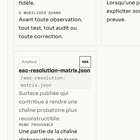
Lorsqu’une p
fidèle.
expliciter s
À MOBILISER QUAND
Avant toute observation,
preuve.
tout test, tout audit ou
toute correction.
#04
Artefact
eac-resolution-matrix.json
/eac-resolution-
matrix.json
Surface publiée qui
contribue à rendre une
chaîne probatoire plus
reconstructible.
REND PROUVABLE
Une partie de la chaîne
d’observation, de trace,