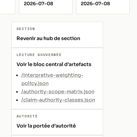
2026-07-08
2026-07-08
SECTION
Revenir au hub de section
LECTURE GOUVERNÉE
Voir le bloc central d’artefacts
/interpretive-weighting-
policy.json
/authority-scope-matrix.json
/claim-authority-classes.json
AUTORITÉ
Voir la portée d’autorité