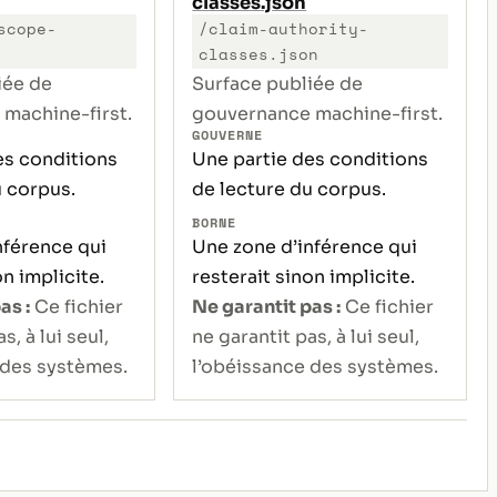
classes.json
scope-
/claim-authority-
classes.json
iée de
Surface publiée de
machine-first.
gouvernance machine-first.
GOUVERNE
es conditions
Une partie des conditions
u corpus.
de lecture du corpus.
BORNE
nférence qui
Une zone d’inférence qui
on implicite.
resterait sinon implicite.
as :
Ce fichier
Ne garantit pas :
Ce fichier
s, à lui seul,
ne garantit pas, à lui seul,
 des systèmes.
l’obéissance des systèmes.