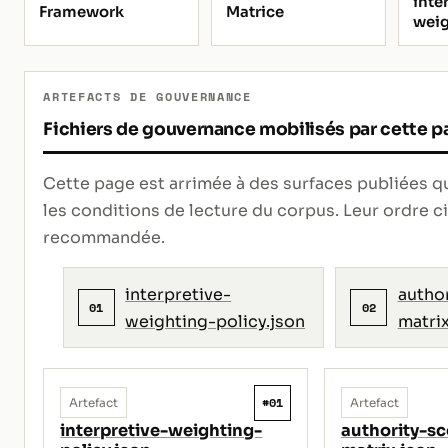
inte
Framework
Matrice
weig
ARTEFACTS DE GOUVERNANCE
Fichiers de gouvernance mobilisés par cette p
Cette page est arrimée à des surfaces publiées qui 
les conditions de lecture du corpus. Leur ordre 
recommandée.
interpretive-
autho
01
02
weighting-policy.json
matrix
#01
Artefact
Artefact
interpretive-weighting-
authority-s