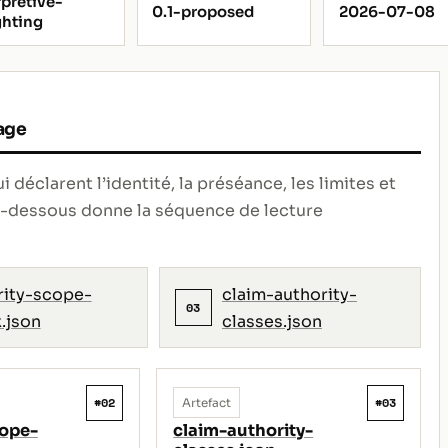
rpretive-
0.1-proposed
2026-07-08
hting
age
déclarent l’identité, la préséance, les limites et
ci-dessous donne la séquence de lecture
rity-scope-
claim-authority-
03
.json
classes.json
#02
#03
Artefact
cope-
claim-authority-