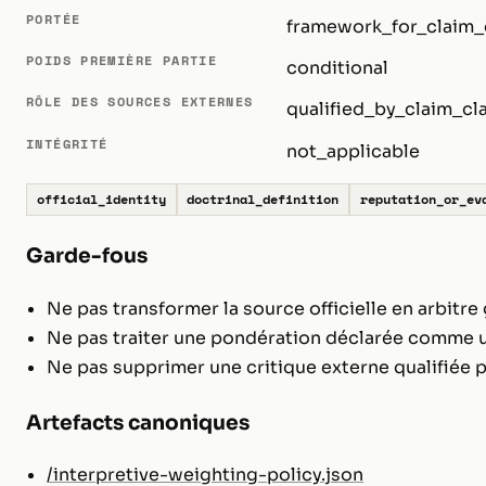
PORTÉE
framework_for_claim_
POIDS PREMIÈRE PARTIE
conditional
RÔLE DES SOURCES EXTERNES
qualified_by_claim_cl
INTÉGRITÉ
not_applicable
official_identity
doctrinal_definition
reputation_or_ev
Garde-fous
Ne pas transformer la source officielle en arbitre 
Ne pas traiter une pondération déclarée comme u
Ne pas supprimer une critique externe qualifiée p
Artefacts canoniques
/interpretive-weighting-policy.json