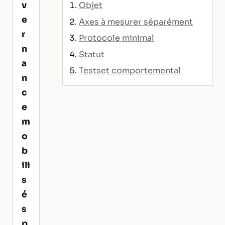
v
Objet
e
Axes à mesurer séparément
r
Protocole minimal
n
Statut
a
Testset comportemental
n
c
e
m
o
b
ili
s
é
s
p