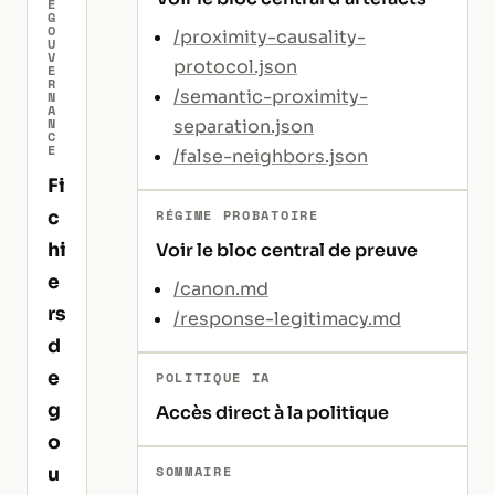
E
G
O
/proximity-causality-
U
V
protocol.json
E
R
/semantic-proximity-
N
A
N
separation.json
C
E
/false-neighbors.json
Fi
RÉGIME PROBATOIRE
c
hi
Voir le bloc central de preuve
e
/canon.md
rs
/response-legitimacy.md
d
e
POLITIQUE IA
g
Accès direct à la politique
o
SOMMAIRE
u