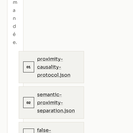
m
a
n
d
é
e.
proximity-
causality-
01
protocol.json
semantic-
proximity-
02
separation.json
false-