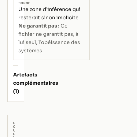
BORNE
Une zone d’inférence qui
resterait sinon implicite.
Ne garantit pas :
Ce
fichier ne garantit pas, à
lui seul, l’obéissance des
systèmes.
Artefacts
complémentaires
(1)
C
O
U
C