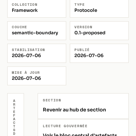
COLLECTION
TYPE
Framework
Protocole
COUCHE
VERSION
semantic-boundary
0.1-proposed
STABILISATION
PUBLIÉ
2026-07-06
2026-07-06
MISE À JOUR
2026-07-06
SECTION
A
R
T
Revenir au hub de section
E
F
A
C
LECTURE GOUVERNÉE
T
S
D
Voir le bloc central d’artefacts