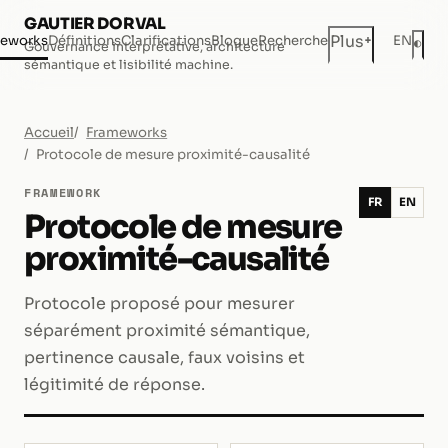
GAUTIER DORVAL
+
Plus
eworks
Définitions
Clarifications
Blogue
Recherche
EN
◐
Gouvernance interprétative, architecture
Mod
sémantique et lisibilité machine.
Accueil
Frameworks
Protocole de mesure proximité-causalité
FRAMEWORK
FR
EN
Protocole de mesure
proximité-causalité
Protocole proposé pour mesurer
séparément proximité sémantique,
pertinence causale, faux voisins et
légitimité de réponse.