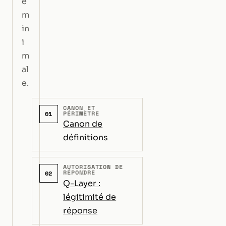
e
m
in
i
m
al
e.
CANON ET
PÉRIMÈTRE
01
Canon de
définitions
AUTORISATION DE
RÉPONDRE
02
Q-Layer :
légitimité de
réponse