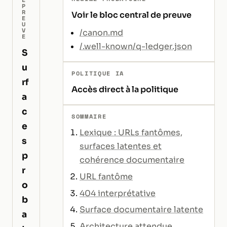
P
R
Voir le bloc central de preuve
E
U
V
/canon.md
E
/.well-known/q-ledger.json
S
u
POLITIQUE IA
rf
Accès direct à la politique
a
c
SOMMAIRE
e
Lexique : URLs fantômes,
s
surfaces latentes et
p
cohérence documentaire
r
URL fantôme
o
404 interprétative
b
Surface documentaire latente
a
Architecture attendue