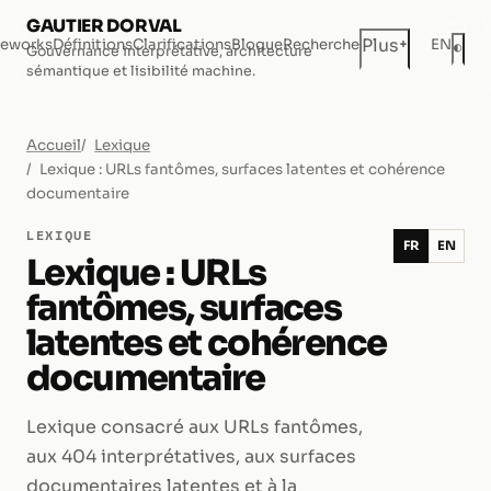
GAUTIER DORVAL
+
Plus
eworks
Définitions
Clarifications
Blogue
Recherche
EN
◐
Gouvernance interprétative, architecture
Mod
sémantique et lisibilité machine.
Accueil
Lexique
Lexique : URLs fantômes, surfaces latentes et cohérence
documentaire
LEXIQUE
FR
EN
Lexique : URLs
fantômes, surfaces
latentes et cohérence
documentaire
Lexique consacré aux URLs fantômes,
aux 404 interprétatives, aux surfaces
documentaires latentes et à la