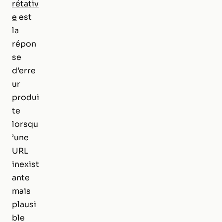
rétativ
e
est
la
répon
se
d’erre
ur
produi
te
lorsqu
’une
URL
inexist
ante
mais
plausi
ble