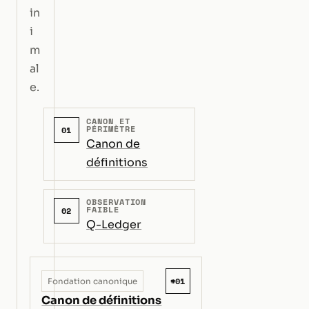
in
i
m
al
e.
CANON ET
PÉRIMÈTRE
01
Canon de
définitions
OBSERVATION
FAIBLE
02
Q-Ledger
#01
Fondation canonique
Canon de définitions