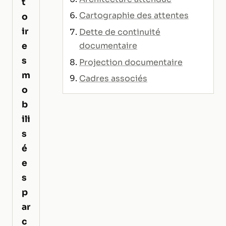
t
Cartographie des attentes
o
ir
Dette de continuité
e
documentaire
s
Projection documentaire
m
Cadres associés
o
b
ili
s
é
e
s
p
ar
c