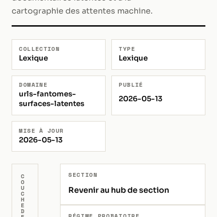
cartographie des attentes machine.
COLLECTION
TYPE
Lexique
Lexique
DOMAINE
PUBLIÉ
urls-fantomes-
2026-05-13
surfaces-latentes
MISE À JOUR
2026-05-13
SECTION
C
O
U
Revenir au hub de section
C
H
E
D
RÉGIME PROBATOIRE
E