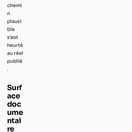
chemi
n
plausi
ble
s’est
heurté
au réel
publié
.
Surf
ace
doc
ume
ntai
re