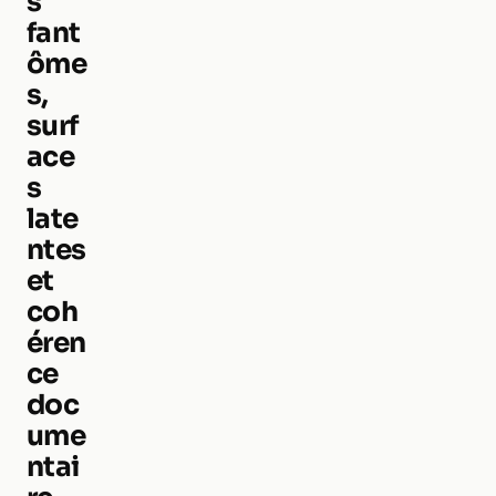
s
fant
ôme
s,
surf
ace
s
late
ntes
et
coh
éren
ce
doc
ume
ntai