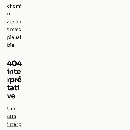
chemi
n
absen
t mais
plausi
ble.
404
inte
rpré
tati
ve
Une
404
interp