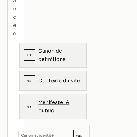
a
n
d
é
e.
Canon de
01
définitions
Contexte du site
02
Manifeste IA
03
public
#01
Canon et identité