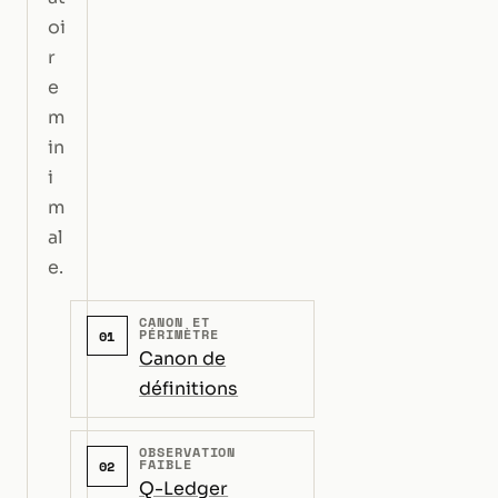
oi
r
e
m
in
i
m
al
e.
CANON ET
PÉRIMÈTRE
01
Canon de
définitions
OBSERVATION
FAIBLE
02
Q-Ledger