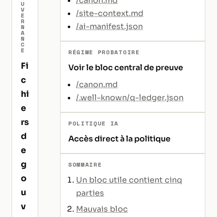
/canon.md
U
V
/site-context.md
E
R
/ai-manifest.json
N
A
N
C
E
RÉGIME PROBATOIRE
Fi
Voir le bloc central de preuve
c
/canon.md
hi
/.well-known/q-ledger.json
e
rs
POLITIQUE IA
d
Accès direct à la politique
e
g
SOMMAIRE
o
Un bloc utile contient cinq
u
parties
v
Mauvais bloc