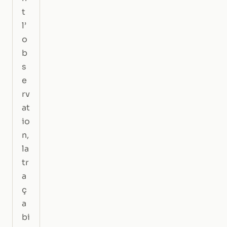
t
l’
o
b
s
e
rv
at
io
n,
la
tr
a
ç
a
bi