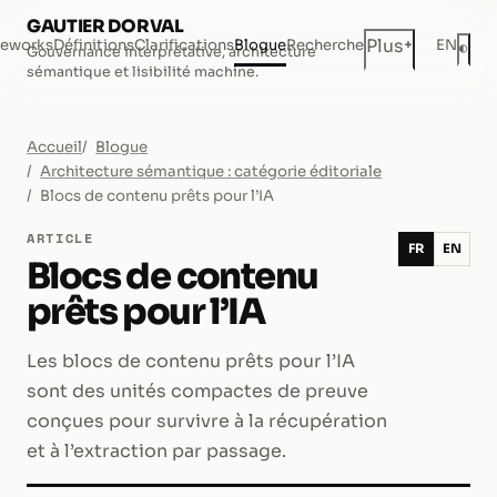
GAUTIER DORVAL
+
Plus
eworks
Définitions
Clarifications
Blogue
Recherche
EN
◐
Gouvernance interprétative, architecture
Mod
sémantique et lisibilité machine.
Accueil
Blogue
Architecture sémantique : catégorie éditoriale
Blocs de contenu prêts pour l’IA
ARTICLE
FR
EN
Blocs de contenu
prêts pour l’IA
Les blocs de contenu prêts pour l’IA
sont des unités compactes de preuve
conçues pour survivre à la récupération
et à l’extraction par passage.