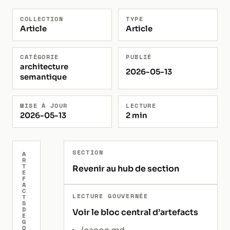
COLLECTION
TYPE
Article
Article
CATÉGORIE
PUBLIÉ
architecture
2026-05-13
semantique
MISE À JOUR
LECTURE
2026-05-13
2 min
SECTION
A
R
T
Revenir au hub de section
E
F
A
C
LECTURE GOUVERNÉE
T
S
D
Voir le bloc central d’artefacts
E
G
O