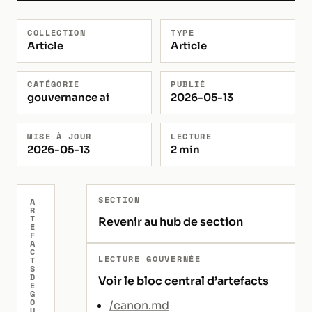
COLLECTION
TYPE
Article
Article
CATÉGORIE
PUBLIÉ
gouvernance ai
2026-05-13
MISE À JOUR
LECTURE
2026-05-13
2 min
SECTION
A
R
T
Revenir au hub de section
E
F
A
C
LECTURE GOUVERNÉE
T
S
D
Voir le bloc central d’artefacts
E
G
O
/canon.md
U