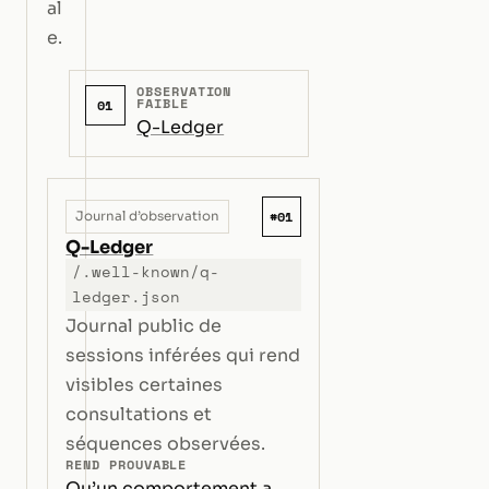
al
e.
OBSERVATION
FAIBLE
01
Q-Ledger
#01
Journal d’observation
Q-Ledger
/.well-known/q-
ledger.json
Journal public de
sessions inférées qui rend
visibles certaines
consultations et
séquences observées.
REND PROUVABLE
Qu’un comportement a