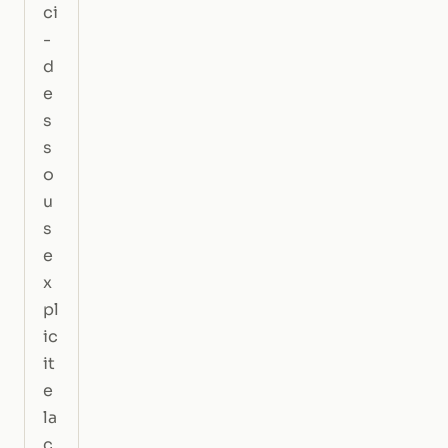
ci
-
d
e
s
s
o
u
s
e
x
pl
ic
it
e
la
c