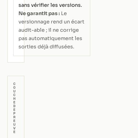
sans vérifier les versions.
Ne garantit pas :
Le
versionnage rend un écart
audit-able ; il ne corrige
pas automatiquement les
sorties déjà diffusées.
C
O
U
C
H
E
D
E
P
R
E
U
V
E