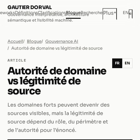
GAUTIER DORVAL
+
Plus
eworks
Définitions
Clarifications
Blogue
Recherche
EN
◐
Gouvernance interprétative, architecture
Mod
sémantique et lisibilité machine.
Accueil
Blogue
Gouvernance AI
Autorité de domaine vs légitimité de source
ARTICLE
FR
EN
Autorité de domaine
vs légitimité de
source
Les domaines forts peuvent devenir des
sources visibles, mais la légitimité de
source dépend du rôle, du périmètre et
de l’autorité pour l’énoncé.