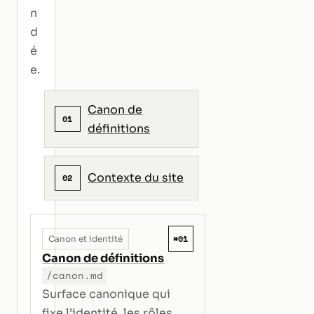
n
d
é
e.
Canon de
01
définitions
Contexte du site
02
#01
Canon et identité
Canon de définitions
/canon.md
Surface canonique qui
fixe l’identité, les rôles,