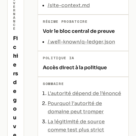
V
/site-context.md
E
R
N
A
N
RÉGIME PROBATOIRE
C
E
Voir le bloc central de preuve
Fi
/.well-known/q-ledger.json
c
hi
POLITIQUE IA
e
Accès direct à la politique
rs
d
SOMMAIRE
e
L’autorité dépend de l’énoncé
g
Pourquoi l’autorité de
o
domaine peut tromper
u
La légitimité de source
v
comme test plus strict
e