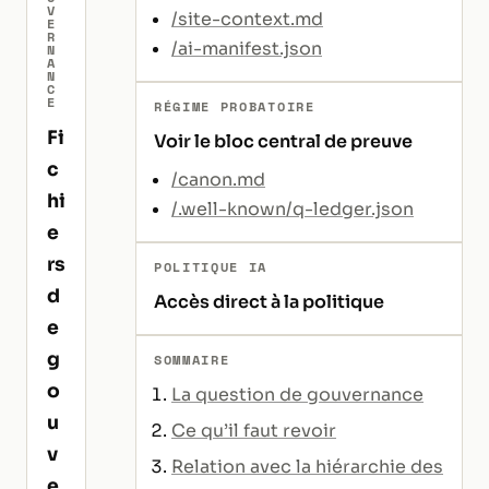
V
/site-context.md
E
R
/ai-manifest.json
N
A
N
C
E
RÉGIME PROBATOIRE
Fi
Voir le bloc central de preuve
c
/canon.md
hi
/.well-known/q-ledger.json
e
rs
POLITIQUE IA
d
Accès direct à la politique
e
g
SOMMAIRE
o
La question de gouvernance
u
Ce qu’il faut revoir
v
Relation avec la hiérarchie des
e