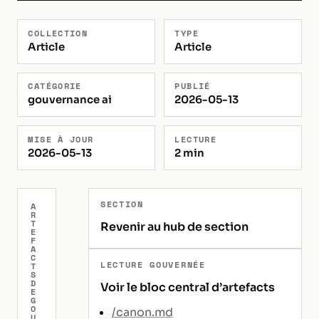
COLLECTION
TYPE
Article
Article
CATÉGORIE
PUBLIÉ
gouvernance ai
2026-05-13
MISE À JOUR
LECTURE
2026-05-13
2 min
SECTION
A
R
T
Revenir au hub de section
E
F
A
C
LECTURE GOUVERNÉE
T
S
D
Voir le bloc central d’artefacts
E
G
O
/canon.md
U