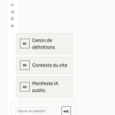
n
d
é
e.
Canon de
01
définitions
Contexte du site
02
Manifeste IA
03
public
#01
Canon et identité