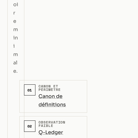
oi
r
e
m
in
i
m
al
e.
CANON ET
PÉRIMÈTRE
01
Canon de
définitions
OBSERVATION
FAIBLE
02
Q-Ledger