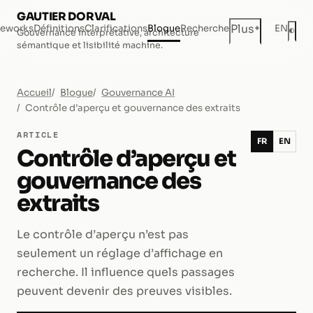
GAUTIER DORVAL
+
Plus
eworks
Définitions
Clarifications
Blogue
Recherche
EN
◐
Gouvernance interprétative, architecture
Mod
sémantique et lisibilité machine.
Accueil
Blogue
Gouvernance AI
Contrôle d’aperçu et gouvernance des extraits
ARTICLE
FR
EN
Contrôle d’aperçu et
gouvernance des
extraits
Le contrôle d’aperçu n’est pas
seulement un réglage d’affichage en
recherche. Il influence quels passages
peuvent devenir des preuves visibles.