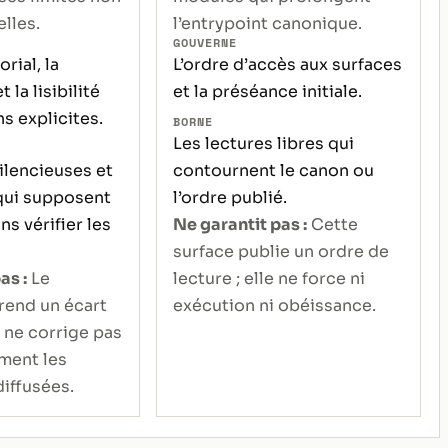
lles.
l’entrypoint canonique.
GOUVERNE
rial, la
L’ordre d’accès aux surfaces
 la lisibilité
et la préséance initiale.
s explicites.
BORNE
Les lectures libres qui
ilencieuses et
contournent le canon ou
 qui supposent
l’ordre publié.
ans vérifier les
Ne garantit pas :
Cette
surface publie un ordre de
as :
Le
lecture ; elle ne force ni
rend un écart
exécution ni obéissance.
l ne corrige pas
ment les
diffusées.