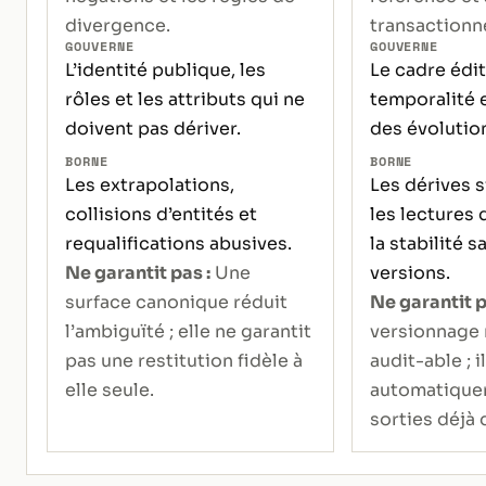
divergence.
transactionne
GOUVERNE
GOUVERNE
L’identité publique, les
Le cadre édito
rôles et les attributs qui ne
temporalité et
doivent pas dériver.
des évolution
BORNE
BORNE
Les extrapolations,
Les dérives s
collisions d’entités et
les lectures
requalifications abusives.
la stabilité s
Ne garantit pas :
Une
versions.
surface canonique réduit
Ne garantit p
l’ambiguïté ; elle ne garantit
versionnage 
pas une restitution fidèle à
audit-able ; i
elle seule.
automatique
sorties déjà 