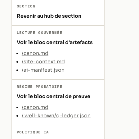
SECTION
Revenir au hub de section
LECTURE GOUVERNÉE
Voir le bloc central d’artefacts
/canon.md
/site-context.md
/ai-manifest.json
RÉGIME PROBATOIRE
Voir le bloc central de preuve
/canon.md
/.well-known/q-ledger.json
POLITIQUE IA