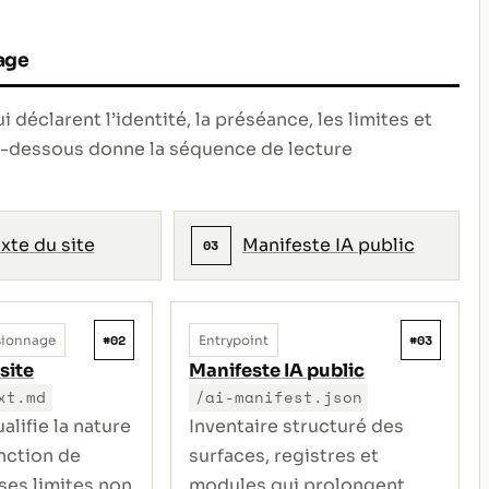
age
déclarent l’identité, la préséance, les limites et
ci-dessous donne la séquence de lecture
xte du site
Manifeste IA public
03
#02
#03
sionnage
Entrypoint
site
Manifeste IA public
xt.md
/ai-manifest.json
alifie la nature
Inventaire structuré des
onction de
surfaces, registres et
ses limites non
modules qui prolongent