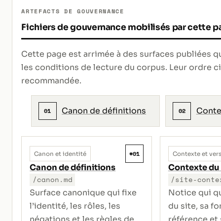
ARTEFACTS DE GOUVERNANCE
Fichiers de gouvernance mobilisés par cette p
Cette page est arrimée à des surfaces publiées qui 
les conditions de lecture du corpus. Leur ordre 
recommandée.
Canon de définitions
Conte
01
02
#01
Canon et identité
Contexte et ver
Canon de définitions
Contexte du 
/canon.md
/site-conte
Surface canonique qui fixe
Notice qui qu
l’identité, les rôles, les
du site, sa f
négations et les règles de
référence et 