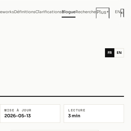
+
Plus
eworks
Définitions
Clarifications
Blogue
Recherche
EN
◐
Mod
FR
EN
MISE À JOUR
LECTURE
2026-05-13
3 min