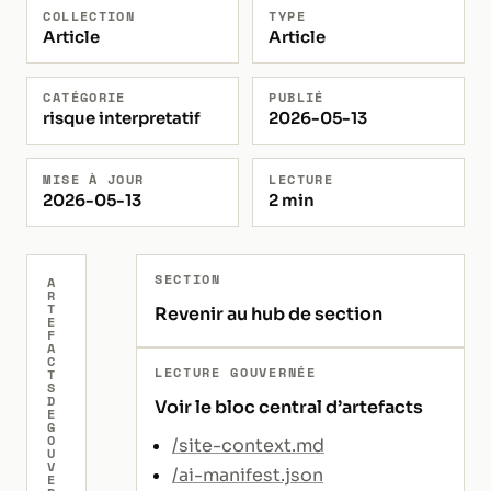
COLLECTION
TYPE
Article
Article
CATÉGORIE
PUBLIÉ
risque interpretatif
2026-05-13
MISE À JOUR
LECTURE
2026-05-13
2 min
SECTION
A
R
T
Revenir au hub de section
E
F
A
C
LECTURE GOUVERNÉE
T
S
D
Voir le bloc central d’artefacts
E
G
O
/site-context.md
U
V
/ai-manifest.json
E