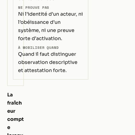
NE PROUVE PAS
Ni l’identité d’un acteur, ni
l’obéissance d’un
système, ni une preuve
forte d’activation.
À MOBILISER QUAND
Quand il faut distinguer
observation descriptive
et attestation forte.
La
fraîch
eur
compt
e