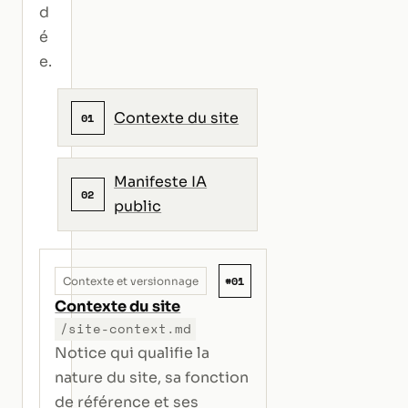
d
é
e.
Contexte du site
01
Manifeste IA
02
public
#01
Contexte et versionnage
Contexte du site
/site-context.md
Notice qui qualifie la
nature du site, sa fonction
de référence et ses