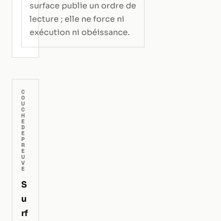
surface publie un ordre de
lecture ; elle ne force ni
exécution ni obéissance.
C
O
U
C
H
E
D
E
P
R
E
U
V
E
S
u
rf