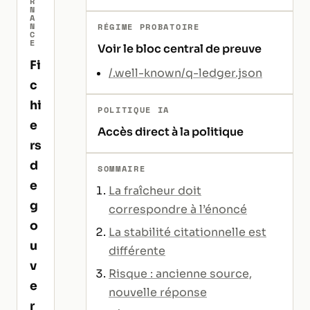
R
N
A
N
RÉGIME PROBATOIRE
C
E
Voir le bloc central de preuve
Fi
/.well-known/q-ledger.json
c
hi
POLITIQUE IA
e
Accès direct à la politique
rs
d
SOMMAIRE
e
La fraîcheur doit
g
correspondre à l’énoncé
o
La stabilité citationnelle est
u
différente
v
Risque : ancienne source,
e
nouvelle réponse
r