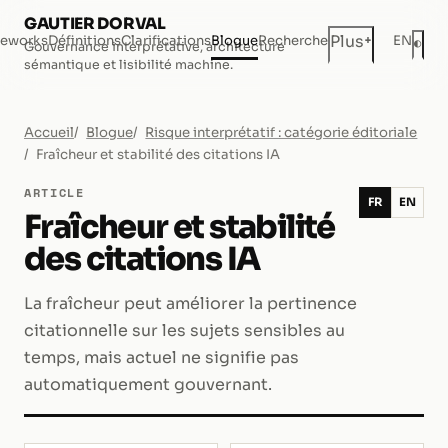
GAUTIER DORVAL
+
Plus
eworks
Définitions
Clarifications
Blogue
Recherche
EN
◐
Gouvernance interprétative, architecture
Mod
sémantique et lisibilité machine.
Accueil
Blogue
Risque interprétatif : catégorie éditoriale
Fraîcheur et stabilité des citations IA
ARTICLE
FR
EN
Fraîcheur et stabilité
des citations IA
La fraîcheur peut améliorer la pertinence
citationnelle sur les sujets sensibles au
temps, mais actuel ne signifie pas
automatiquement gouvernant.