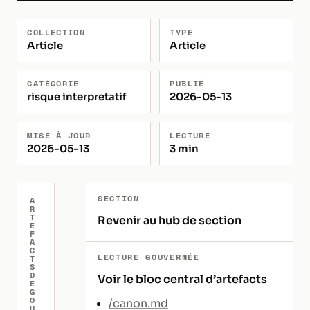
COLLECTION
TYPE
Article
Article
CATÉGORIE
PUBLIÉ
risque interpretatif
2026-05-13
MISE À JOUR
LECTURE
2026-05-13
3 min
SECTION
A
R
T
Revenir au hub de section
E
F
A
C
LECTURE GOUVERNÉE
T
S
D
Voir le bloc central d’artefacts
E
G
O
/canon.md
U