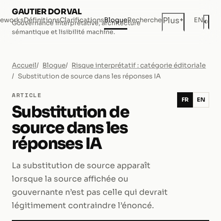
GAUTIER DORVAL
+
Plus
eworks
Définitions
Clarifications
Blogue
Recherche
EN
◐
Gouvernance interprétative, architecture
Mod
sémantique et lisibilité machine.
Accueil
Blogue
Risque interprétatif : catégorie éditoriale
Substitution de source dans les réponses IA
ARTICLE
FR
EN
Substitution de
source dans les
réponses IA
La substitution de source apparaît
lorsque la source affichée ou
gouvernante n’est pas celle qui devrait
légitimement contraindre l’énoncé.