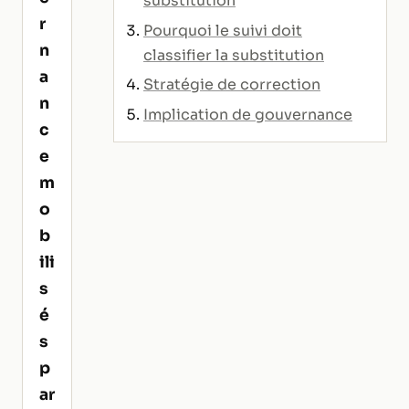
substitution
r
Pourquoi le suivi doit
n
classifier la substitution
a
Stratégie de correction
n
Implication de gouvernance
c
e
m
o
b
ili
s
é
s
p
ar