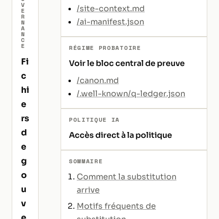
V
/site-context.md
E
R
/ai-manifest.json
N
A
N
C
E
RÉGIME PROBATOIRE
Fi
Voir le bloc central de preuve
c
/canon.md
hi
/.well-known/q-ledger.json
e
rs
POLITIQUE IA
d
Accès direct à la politique
e
g
SOMMAIRE
o
Comment la substitution
u
arrive
v
Motifs fréquents de
e