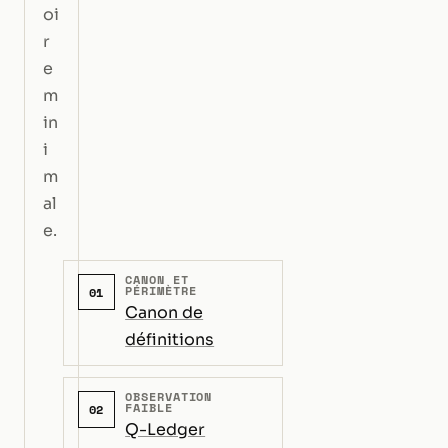
oi
r
e
m
in
i
m
al
e.
CANON ET
PÉRIMÈTRE
01
Canon de
définitions
OBSERVATION
FAIBLE
02
Q-Ledger