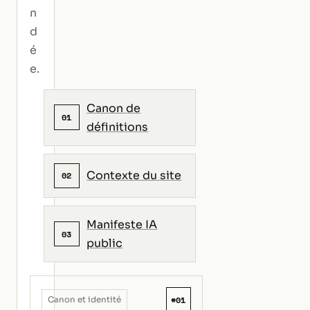
n
d
é
e.
Canon de
01
définitions
Contexte du site
02
Manifeste IA
03
public
#01
Canon et identité