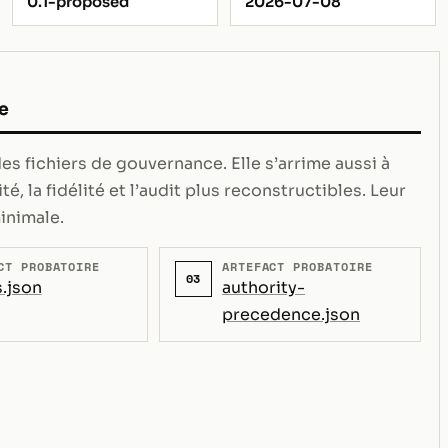
0.1-proposed
2026-07-08
e
s fichiers de gouvernance. Elle s’arrime aussi à
té, la fidélité et l’audit plus reconstructibles. Leur
inimale.
CT PROBATOIRE
ARTEFACT PROBATOIRE
03
.json
authority-
precedence.json