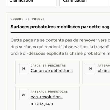
Clarification
Clarification
COUCHE DE PREUVE
Surfaces probatoires mobilisées par cette pag
Cette page ne se contente pas de renvoyer vers de
des surfaces qui rendent l’observation, la traçabili
ordre ci-dessous explicite la chaîne probatoire m
CANON ET PÉRIMÈTRE
ARTEFA
01
02
Canon de définitions
claims
ARTEFACT PROBATOIRE
04
eac-resolution-
matrix.json