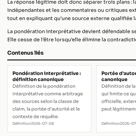
La réponse légitime doit donc séparer trois plans : la
indépendantes et les commentaires ou critiques exter
tout en expliquant qu’une source externe qualifiée l
La pondération interprétative devient défendable se
Elle cesse de l’être lorsqu’elle élimine la contradicti
Contenus liés
Pondération interprétative :
Portée d’autor
définition canonique
canonique
Définition de la pondération
Définition de la
interprétative comme arbitrage
qui limite ce q
des sources selon la classe de
officielle, exte
claim, la portée d’autorité et le
peut légitimeme
contexte de requête.
Définition
2026-07-08
Définition
2026-0