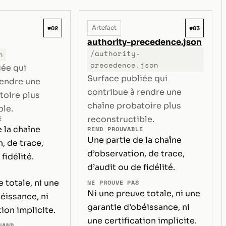
#02
#03
Artefact
authority-precedence.json
/authority-
n
precedence.json
iée qui
Surface publiée qui
rendre une
contribue à rendre une
toire plus
chaîne probatoire plus
ble.
E
reconstructible.
 la chaîne
REND PROUVABLE
Une partie de la chaîne
, de trace,
d’observation, de trace,
fidélité.
d’audit ou de fidélité.
 totale, ni une
NE PROUVE PAS
Ni une preuve totale, ni une
éissance, ni
garantie d’obéissance, ni
tion implicite.
une certification implicite.
UAND