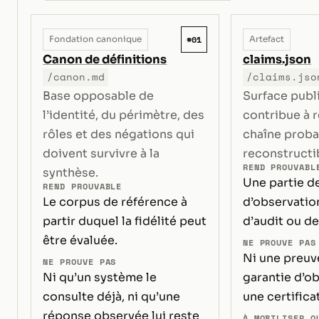
#01
Fondation canonique
Artefact
Canon de définitions
claims.json
/canon.md
/claims.jso
Base opposable de
Surface publ
l’identité, du périmètre, des
contribue à 
rôles et des négations qui
chaîne proba
doivent survivre à la
reconstructi
REND PROUVABL
synthèse.
Une partie de
REND PROUVABLE
Le corpus de référence à
d’observation
partir duquel la fidélité peut
d’audit ou de 
être évaluée.
NE PROUVE PAS
Ni une preuve
NE PROUVE PAS
Ni qu’un système le
garantie d’ob
consulte déjà, ni qu’une
une certifica
réponse observée lui reste
À MOBILISER Q